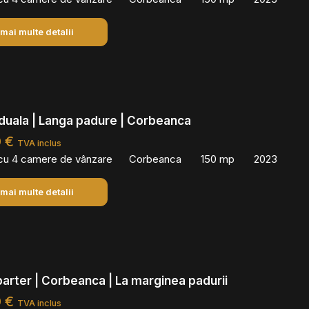
 mai multe detalii
viduala | Langa padure | Corbeanca
0 €
TVA inclus
 cu 4 camere de vânzare
Corbeanca
150 mp
2023
 mai multe detalii
 parter | Corbeanca | La marginea padurii
0 €
TVA inclus