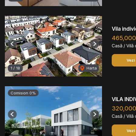
Vila indi
465,00
Casă / Vilă
Previous
Next
Vezi
1
/
18
Harta
Comision 0%
VILA IND
320,000
Casă / Vilă
Previous
Next
Vezi