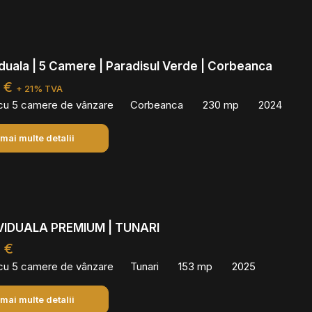
viduala | 5 Camere | Paradisul Verde | Corbeanca
0 €
+ 21% TVA
 cu 5 camere de vânzare
Corbeanca
230 mp
2024
 mai multe detalii
IVIDUALA PREMIUM | TUNARI
 €
 cu 5 camere de vânzare
Tunari
153 mp
2025
 mai multe detalii