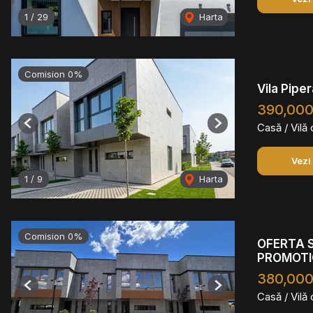
1
/
29
Harta
Comision 0%
Vila Pipe
390,00
Casă / Vilă
Previous
Next
Vezi
1
/
9
Harta
Comision 0%
OFERTA S
PROMOTI
380,000
Previous
Next
Casă / Vilă