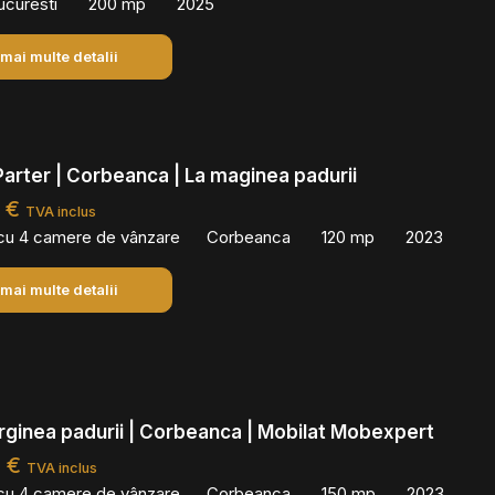
ucuresti
200 mp
2025
 mai multe detalii
 Parter | Corbeanca | La maginea padurii
0 €
TVA inclus
 cu 4 camere de vânzare
Corbeanca
120 mp
2023
 mai multe detalii
arginea padurii | Corbeanca | Mobilat Mobexpert
0 €
TVA inclus
 cu 4 camere de vânzare
Corbeanca
150 mp
2023