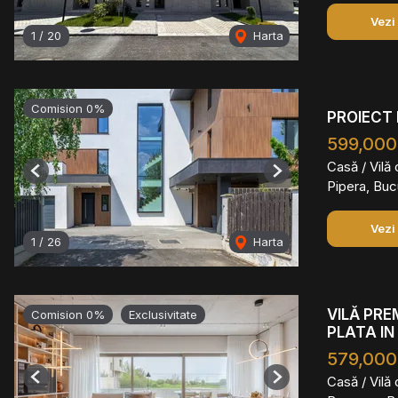
Vezi
1
/
20
Harta
Comision 0%
PROIECT 
599,000
Casă / Vilă
Previous
Next
Pipera, Buc
Vezi
1
/
26
Harta
VILĂ PRE
Comision 0%
Exclusivitate
PLATA IN
579,000
Casă / Vilă
Previous
Next