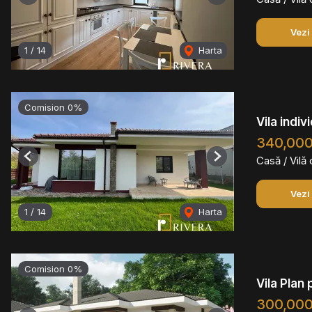
Previous
Next
Vezi
1
/
14
Harta
Comision 0%
Vila indi
340,00
Casă / Vilă
Previous
Next
Vezi
1
/
14
Harta
Comision 0%
Vila Plan
300,00