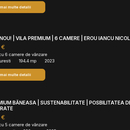
 mai multe detalii
NOU! | VILA PREMIUM | 6 CAMERE | EROU IANCU NICO
 €
 cu 6 camere de vânzare
uresti
194.4 mp
2023
 mai multe detalii
MIUM BĂNEASA | SUSTENABILITATE | POSBILITATEA D
 RATE
 €
 cu 5 camere de vânzare