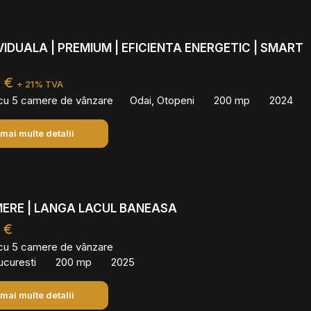
IVIDUALA | PREMIUM | EFICIENTA ENERGETIC | SMART
0 €
+ 21% TVA
 cu 5 camere de vânzare
Odai, Otopeni
200 mp
2024
 mai multe detalii
MERE | LANGA LACUL BANEASA
 €
 cu 5 camere de vânzare
ucuresti
200 mp
2025
 mai multe detalii