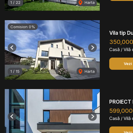
1
/
22
Harta
Comision 0%
Vila tip D
350,000
Casă / Vilă
Previous
Next
Vezi
1
/
15
Harta
PROIECT 
599,000
Casă / Vilă
Previous
Next
Vezi