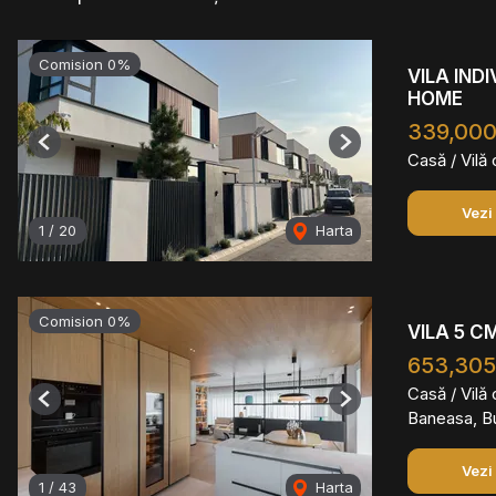
Comision 0%
VILA IND
HOME
339,00
Previous
Next
Casă / Vilă
Vezi
1
/
20
Harta
Comision 0%
VILA 5 C
653,305
Casă / Vilă
Previous
Next
Baneasa, B
Vezi
1
/
43
Harta