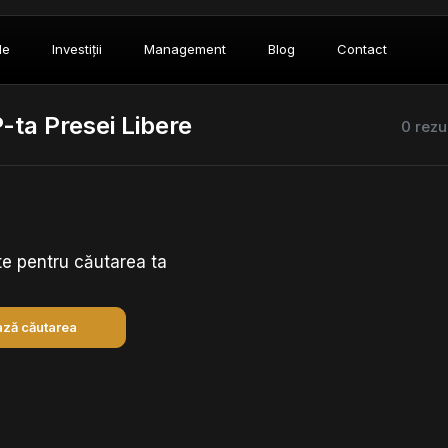
le
Investiții
Management
Blog
Contact
-ta Presei Libere
0 rezu
te pentru căutarea ta
ză căutarea