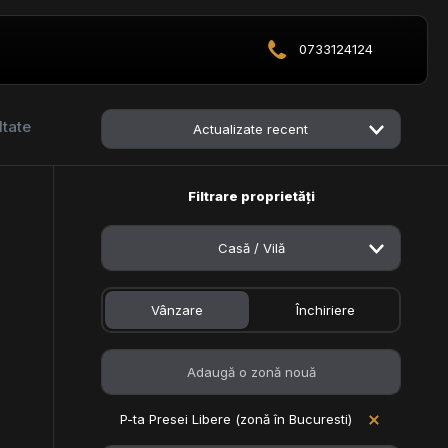
0733124124
ltate
Actualizate recent
Filtrare proprietăți
Casă / Vilă
Vânzare
Închiriere
P-ta Presei Libere (zonă în Bucuresti)