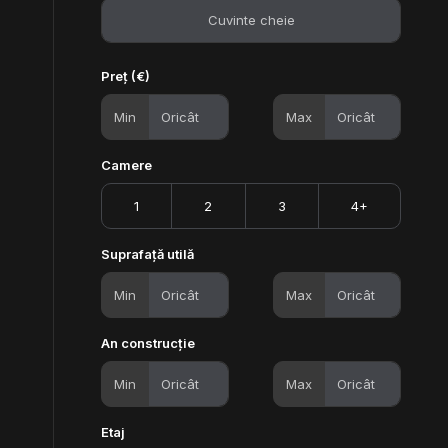
Preț (€)
Min
Max
Camere
1
2
3
4+
Suprafață utilă
Min
Max
An construcție
Min
Max
Etaj