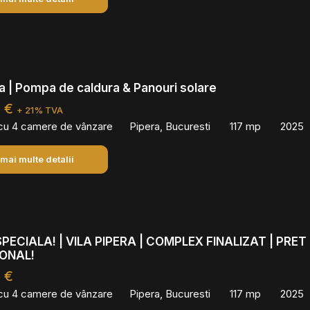
ra | Pompa de caldura & Panouri solare
0 €
+ 21% TVA
 cu 4 camere de vânzare
Pipera, Bucuresti
117 mp
2025
 mai multe detalii
PECIALA! | VILA PIPERA | COMPLEX FINALIZAT | PRET
ONAL!
 €
 cu 4 camere de vânzare
Pipera, Bucuresti
117 mp
2025