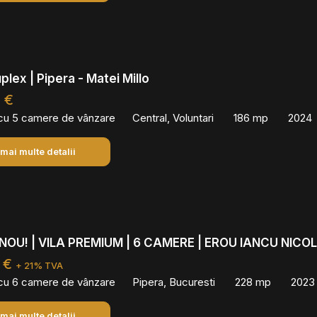
uplex | Pipera - Matei Millo
 €
 cu 5 camere de vânzare
Central, Voluntari
186 mp
2024
 mai multe detalii
NOU! | VILA PREMIUM | 6 CAMERE | EROU IANCU NICO
 €
+ 21% TVA
 cu 6 camere de vânzare
Pipera, Bucuresti
228 mp
2023
 mai multe detalii