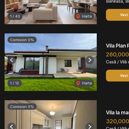
Baneasa, B
Vezi
1
/
43
Harta
Comision 0%
Vila Plan
260,00
Casă / Vilă
Previous
Next
Vezi
1
/
12
Harta
Comision 0%
Vila la m
320,00
Casă / Vilă