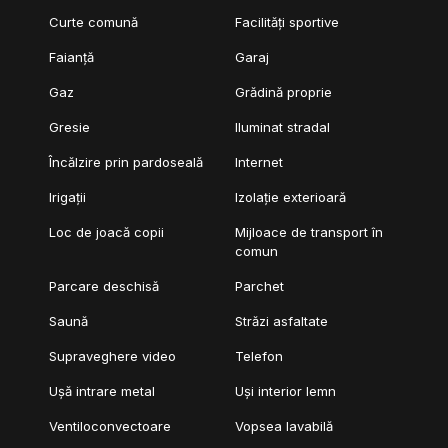
Curte comună
Facilități sportive
Faianță
Garaj
Gaz
Grădină proprie
Gresie
Iluminat stradal
Încălzire prin pardoseală
Internet
Irigații
Izolație exterioară
Loc de joacă copii
Mijloace de transport în
comun
Parcare deschisă
Parchet
Saună
Străzi asfaltate
Supraveghere video
Telefon
Ușă intrare metal
Uși interior lemn
Ventiloconvectoare
Vopsea lavabilă