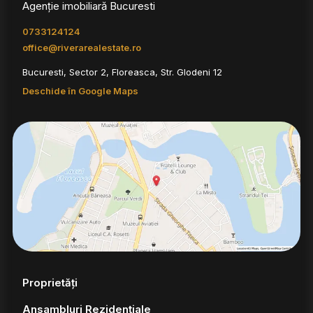
Agenție imobiliară Bucuresti
0733124124
office@riverarealestate.ro
Bucuresti, Sector 2, Floreasca, Str. Glodeni 12
Deschide în Google Maps
Proprietăți
Ansambluri Rezidențiale