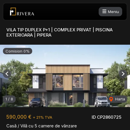
Meniu
VILA TIP DUPLEX P+1 | COMPLEX PRIVAT | PISCINA
EXTERIOARA | PIPERA
Comision 0%
Previous
Nex
1
/
8
Harta
590,000 €
ID CP2860725
+ 21% TVA
Casă / Vilă cu 5 camere de vânzare