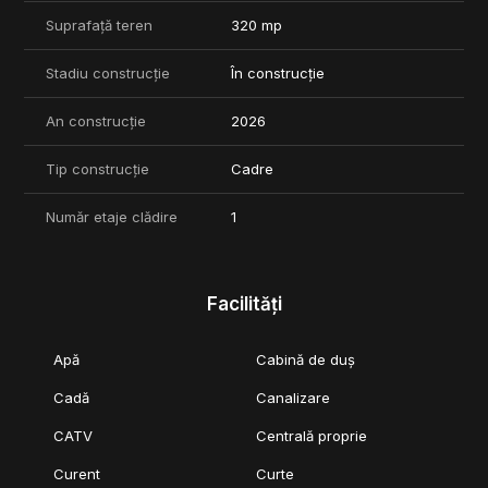
Suprafață teren
320 mp
Pentru detalii suplimentare sau programarea unei vizionari, va
stam la dispozitie.
Stadiu construcție
În construcție
COMISION 0%
An construcție
2026
Arhitectura moderna, spatiile dedicate comunitatii si finisajele
premium ale locuintelor creeaza un mediu rafinat, menit sa
ofere un stil de viata exclusivist si confortabil.
Tip construcție
Cadre
Ansamblul de tip gated-community asigura o experienta
Număr etaje clădire
1
completa de locuire, datorita spatiilor comune ample si
numarului redus de unitati locative. In plus, include facilitati
exclusiviste precum club privat, spatii comerciale si altele (mai
multe detalii in brosura atasata).
Facilități
Proiectul este gas-free, fiind echipat cu cele mai noi tehnologii
si functiuni moderne, pentru a se adapta perfect cerintelor vietii
Apă
Cabină de duș
contemporane.
Cadă
Canalizare
CATV
Centrală proprie
Curent
Curte