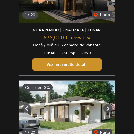
1
/
20
Harta
VILA PREMIUM | FINALIZATA | TUNARI
572,000 €
+ 21% TVA
Casă / Vilă cu 5 camere de vânzare
Tunari
250 mp
2023
Vezi mai multe detalii
Comision 0%
Previous
Next
1
/
20
Harta