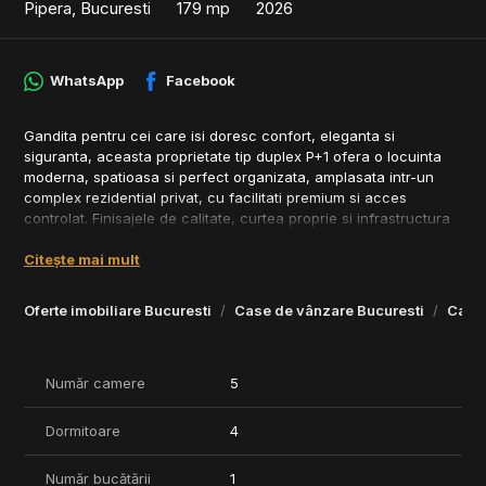
Pipera, Bucuresti
179 mp
2026
WhatsApp
Facebook
Gandita pentru cei care isi doresc confort, eleganta si
siguranta, aceasta proprietate tip duplex P+1 ofera o locuinta
moderna, spatioasa si perfect organizata, amplasata intr-un
complex rezidential privat, cu facilitati premium si acces
controlat. Finisajele de calitate, curtea proprie si infrastructura
bine dezvoltata contribuie la o experienta de locuire
Citește mai mult
exclusivista si relaxata.
Compartimentare:
Oferte imobiliare Bucuresti
Case de vânzare Bucuresti
Case 
Parter
- Living amplu si luminos, cu zona de dining
- Bucatarie open-space, cu posibilitate de inchidere
Număr camere
5
- Birou / dormitor
- Camera tehnica
Dormitoare
4
- Spatiu pentru depozitare
- Baie
Număr bucătării
1
- Terasa si acces catre curtea privata