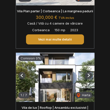
Vila Plan parter | Corbeanca | La marginea padurii
300,000 €
TVA inclus
Casă / Vilă cu 4 camere de vânzare
Corbeanca
150 mp
2023
Vezi mai multe detalii
Comision 0%
Previous
Next
1
/
7
Harta
Vila de lux | Rooftop | Ansamblu exclusivist |