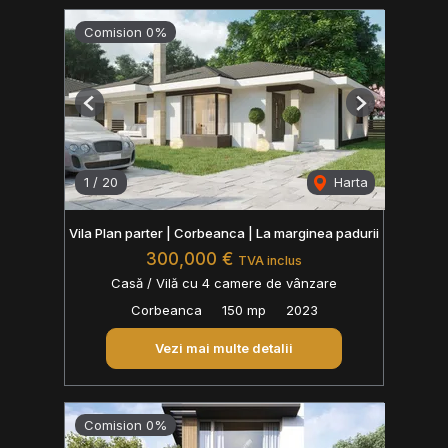
Comision 0%
Previous
Next
1
/
20
Harta
Vila Plan parter | Corbeanca | La marginea padurii
300,000 €
TVA inclus
Casă / Vilă cu 4 camere de vânzare
Corbeanca
150 mp
2023
Vezi mai multe detalii
Comision 0%