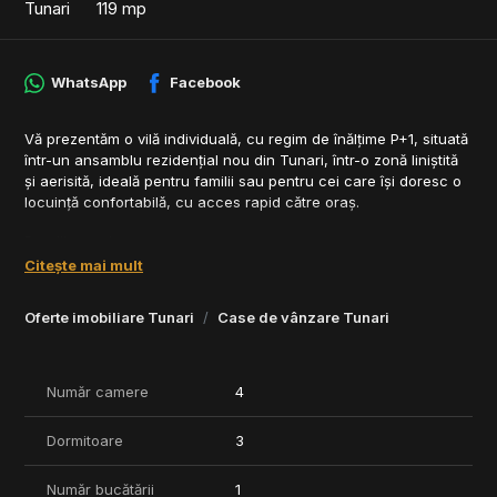
Tunari
119 mp
WhatsApp
Facebook
Vă prezentăm o vilă individuală, cu regim de înălțime P+1, situată
într-un ansamblu rezidențial nou din Tunari, într-o zonă liniștită
și aerisită, ideală pentru familii sau pentru cei care își doresc o
locuință confortabilă, cu acces rapid către oraș.
Detalii proprietate:
- Suprafață utilă 119 mp
Citește mai mult
- Compartimentare practică: 3 dormitoare, 3 băi, living generos,
bucătărie open space
Oferte imobiliare Tunari
Case de vânzare Tunari
- Grădină proprie amenajabilă, ideală pentru relaxare sau
activități în aer liber
- Finisaje moderne, de calitate
- Spații vitrate mari, lumină naturală pe tot parcursul zilei
Număr camere
4
- 2 locuri de parcare incluse
Dormitoare
3
Facilități ale ansamblului:
- Străzi asfaltate, iluminat stradal, utilități complete (gaze, apă,
Număr bucătării
1
canalizare, electricitate)