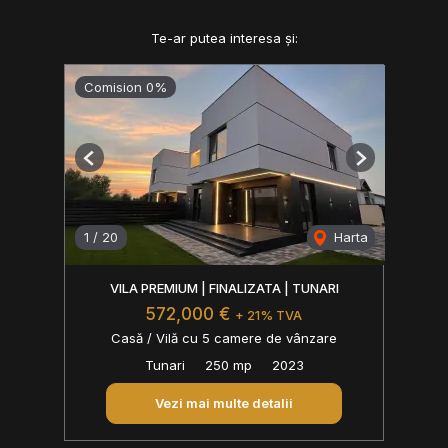
Te-ar putea interesa și:
Comision 0%
Previous
Next
1
/
20
Harta
VILA PREMIUM | FINALIZATA | TUNARI
572,000 €
+ 21% TVA
Casă / Vilă cu 5 camere de vânzare
Tunari
250 mp
2023
Vezi mai multe detalii