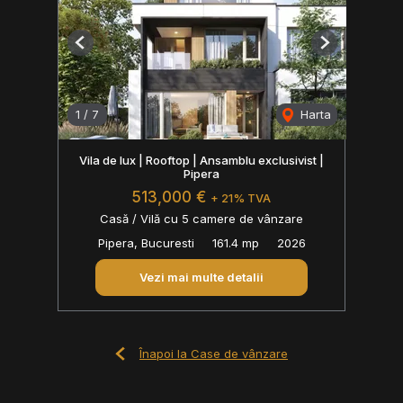
Previous
Next
1
/
7
Harta
Vila de lux | Rooftop | Ansamblu exclusivist |
Pipera
513,000 €
+ 21% TVA
Casă / Vilă cu 5 camere de vânzare
Pipera, Bucuresti
161.4 mp
2026
Vezi mai multe detalii
Înapoi la Case de vânzare