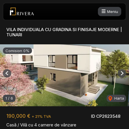
Meniu
VILA INDIVIDUALA CU GRADINA SI FINISAJE MODERNE |
TUNARI
Comision 0%
Previous
Nex
1
/
6
Harta
190,000 €
ID CP2623548
+ 21% TVA
Casă / Vilă cu 4 camere de vânzare