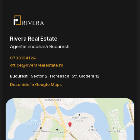
Rivera Real Estate
Agenție imobiliară Bucuresti
0733124124
office@riverarealestate.ro
Bucuresti, Sector 2, Floreasca, Str. Glodeni 12
Deschide în Google Maps