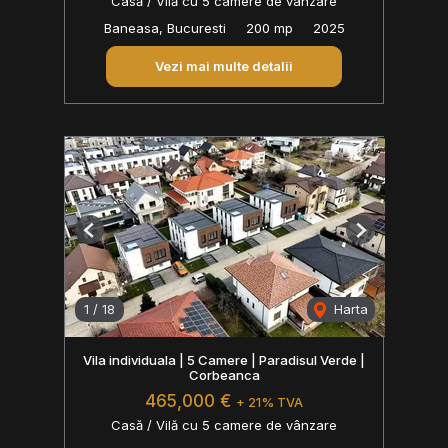
Casă / Vilă cu 5 camere de vânzare
Baneasa, Bucuresti
200 mp
2025
Vezi mai multe detalii
Previous
Next
1
/
18
Harta
Vila individuala | 5 Camere | Paradisul Verde |
Corbeanca
465,000 €
+ 21% TVA
Casă / Vilă cu 5 camere de vânzare