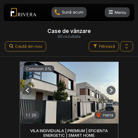
Sună acum
Meniu
Case de vânzare
95 rezultate
Caută din nou
Filtrează
Comision 0%
Previous
Next
1
/
20
Harta
VILA INDIVIDUALA | PREMIUM | EFICIENTA
ENERGETIC | SMART HOME