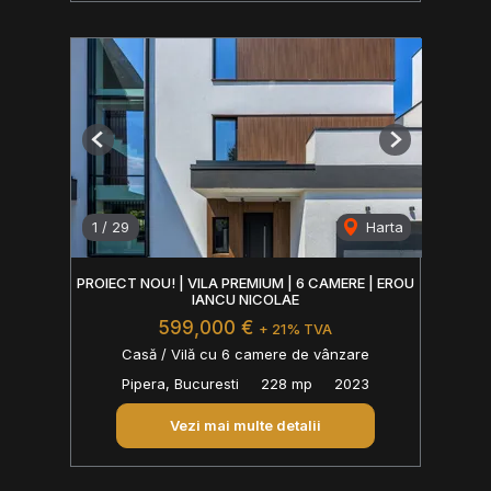
Previous
Next
1
/
29
Harta
PROIECT NOU! | VILA PREMIUM | 6 CAMERE | EROU
IANCU NICOLAE
599,000 €
+ 21% TVA
Casă / Vilă cu 6 camere de vânzare
Pipera, Bucuresti
228 mp
2023
Vezi mai multe detalii