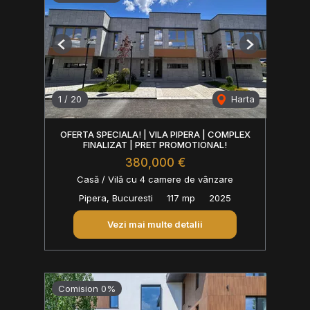
Previous
Next
1
/
20
Harta
OFERTA SPECIALA! | VILA PIPERA | COMPLEX
FINALIZAT | PRET PROMOTIONAL!
380,000 €
Casă / Vilă cu 4 camere de vânzare
Pipera, Bucuresti
117 mp
2025
Vezi mai multe detalii
Comision 0%