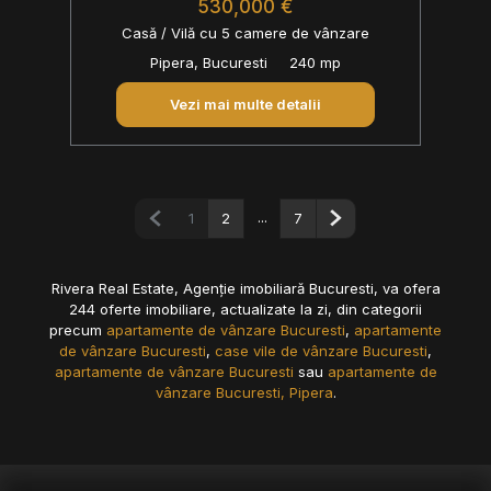
530,000 €
Casă / Vilă cu 5 camere de vânzare
Pipera, Bucuresti
240 mp
Vezi mai multe detalii
Pagina anterioară
...
Pagina următoare
1
2
7
Rivera Real Estate, Agenție imobiliară Bucuresti, va ofera
244 oferte imobiliare, actualizate la zi, din categorii
precum
apartamente de vânzare Bucuresti
,
apartamente
de vânzare Bucuresti
,
case vile de vânzare Bucuresti
,
apartamente de vânzare Bucuresti
sau
apartamente de
vânzare Bucuresti, Pipera
.