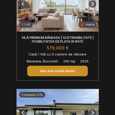
Previous
Next
1
/
43
Harta
VILĂ PREMIUM BĂNEASA | SUSTENABILITATE |
POSBILITATEA DE PLATA IN RATE
579,000 €
Casă / Vilă cu 5 camere de vânzare
Baneasa, Bucuresti
200 mp
2025
Vezi mai multe detalii
Comision 0%
Previous
Next