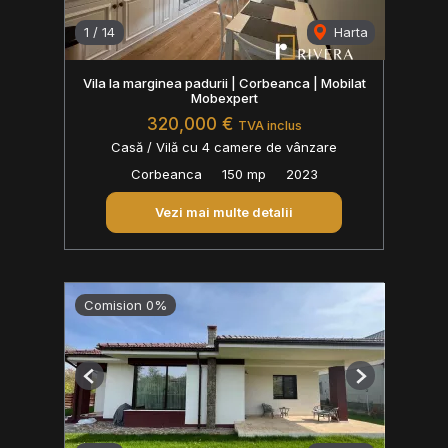
1
/
14
Harta
Vila la marginea padurii | Corbeanca | Mobilat
Mobexpert
320,000 €
TVA inclus
Casă / Vilă cu 4 camere de vânzare
Corbeanca
150 mp
2023
Vezi mai multe detalii
Comision 0%
Previous
Next