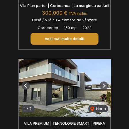
Vila Plan parter | Corbeanca | La marginea padurii
300,000 €
TVA inclus
Casă / Vilă cu 4 camere de vânzare
Corbeanca
150 mp
2023
Vezi mai multe detalii
Previous
Next
1
/
7
Harta
VILA PREMIUM | TEHNOLOGIE SMART | PIPERA