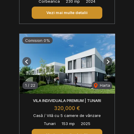
Corbeanca
230 mp
2024
Vezi mai multe detalii
Comision 0%
Previous
Next
1
/
22
Harta
VILA INDIVIDUALA PREMIUM | TUNARI
320,000 €
Casă / Vilă cu 5 camere de vânzare
Tunari
153 mp
2025