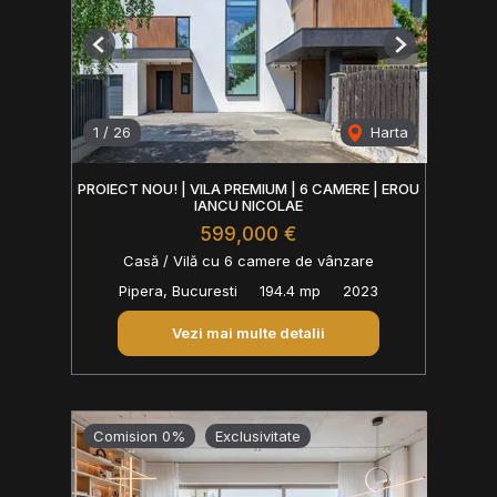
Previous
Next
1
/
26
Harta
PROIECT NOU! | VILA PREMIUM | 6 CAMERE | EROU
IANCU NICOLAE
599,000 €
Casă / Vilă cu 6 camere de vânzare
Pipera, Bucuresti
194.4 mp
2023
Vezi mai multe detalii
Comision 0%
Exclusivitate