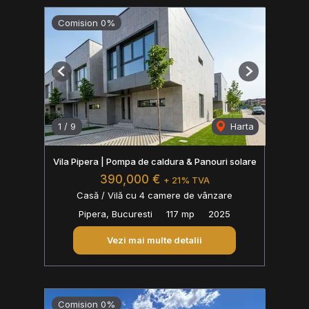
Comision 0%
Previous
Next
1
/
9
Harta
Vila Pipera | Pompa de caldura & Panouri solare
390,000 €
+ 21% TVA
Casă / Vilă cu 4 camere de vânzare
Pipera, Bucuresti
117 mp
2025
Vezi mai multe detalii
Comision 0%