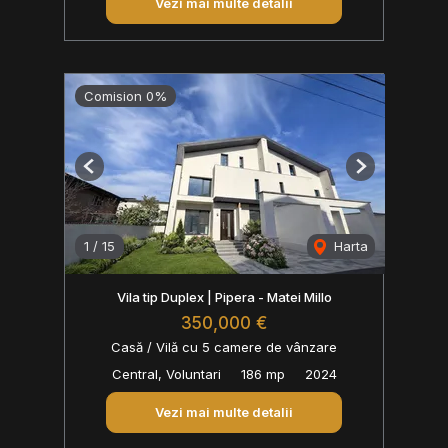
Vezi mai multe detalii
Comision 0%
Previous
Next
1
/
15
Harta
Vila tip Duplex | Pipera - Matei Millo
350,000 €
Casă / Vilă cu 5 camere de vânzare
Central, Voluntari
186 mp
2024
Vezi mai multe detalii