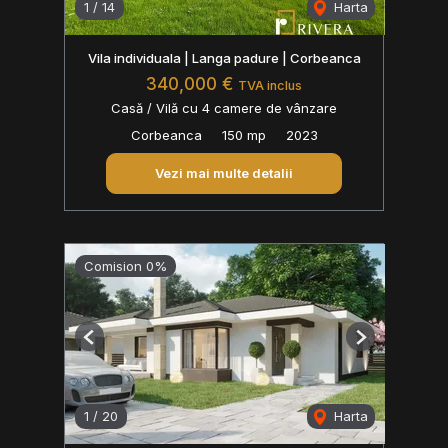
1
/
14
Harta
Vila individuala | Langa padure | Corbeanca
340,000 €
TVA inclus
Casă / Vilă cu 4 camere de vânzare
Corbeanca
150 mp
2023
Vezi mai multe detalii
Comision 0%
Previous
Next
1
/
20
Harta