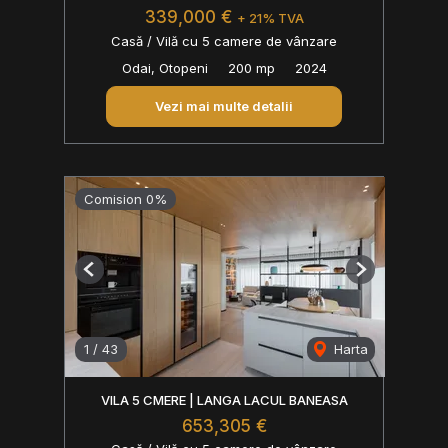
339,000 €
+ 21% TVA
Casă / Vilă cu 5 camere de vânzare
Odai, Otopeni
200 mp
2024
Vezi mai multe detalii
Comision 0%
Previous
Next
1
/
43
Harta
VILA 5 CMERE | LANGA LACUL BANEASA
653,305 €