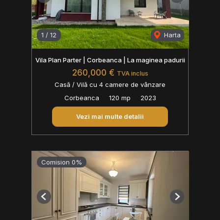
1
/
12
Harta
Vila Plan Parter | Corbeanca | La maginea padurii
260,000 €
TVA inclus
Casă / Vilă cu 4 camere de vânzare
Corbeanca
120 mp
2023
Vezi mai multe detalii
Comision 0%
Previous
Next