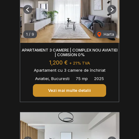
Previous
Next
1
/
9
Harta
APARTAMENT 3 CAMERE | COMPLEX NOU AVIATIEI
| COMISION 0%
1,200 €
+ 21% TVA
Apartament cu 3 camere de închiriat
Aviatiei, Bucuresti
75 mp
2025
Vezi mai multe detalii