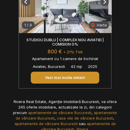
Previous
Next
1
/
9
Harta
STUDIOU DUBLU | COMPLEX NOU AVIATIEI |
COMISION 0%
800 €
+ 21% TVA
Apartament cu 1 camere de închiriat
Aviatiei, Bucuresti
42 mp
2025
Vezi mai multe detalii
Rivera Real Estate, Agenție imobiliară Bucuresti, va ofera
245 oferte imobiliare, actualizate la zi, din categorii
precum
apartamente de vânzare Bucuresti
,
apartamente
de vânzare Bucuresti
,
case vile de vânzare Bucuresti
,
apartamente de vânzare Bucuresti
sau
apartamente de
vânzare Bucuresti, Pipera
.