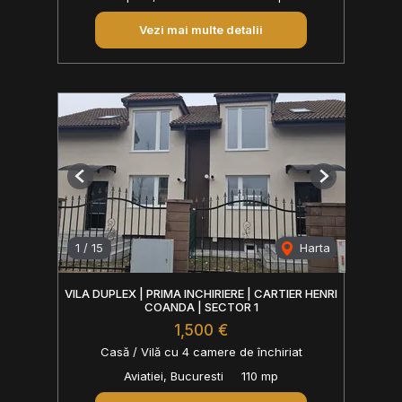
Vezi mai multe detalii
Previous
Next
1
/
15
Harta
VILA DUPLEX | PRIMA INCHIRIERE | CARTIER HENRI
COANDA | SECTOR 1
1,500 €
Casă / Vilă cu 4 camere de închiriat
Aviatiei, Bucuresti
110 mp