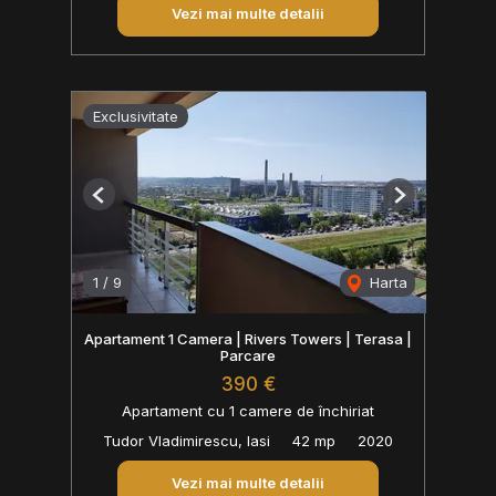
Vezi mai multe detalii
Exclusivitate
Previous
Next
1
/
9
Harta
Apartament 1 Camera | Rivers Towers | Terasa |
Parcare
390 €
Apartament cu 1 camere de închiriat
Tudor Vladimirescu, Iasi
42 mp
2020
Vezi mai multe detalii