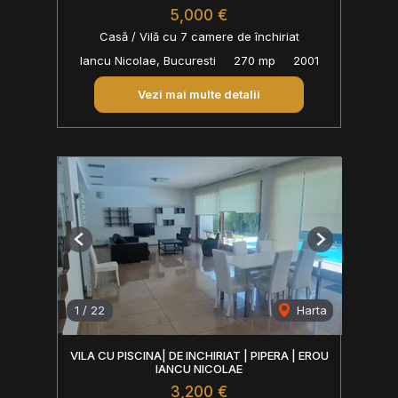
5,000 €
Casă / Vilă cu 7 camere de închiriat
Iancu Nicolae, Bucuresti
270 mp
2001
Vezi mai multe detalii
Previous
Next
1
/
22
Harta
VILA CU PISCINA| DE INCHIRIAT | PIPERA | EROU
IANCU NICOLAE
3,200 €