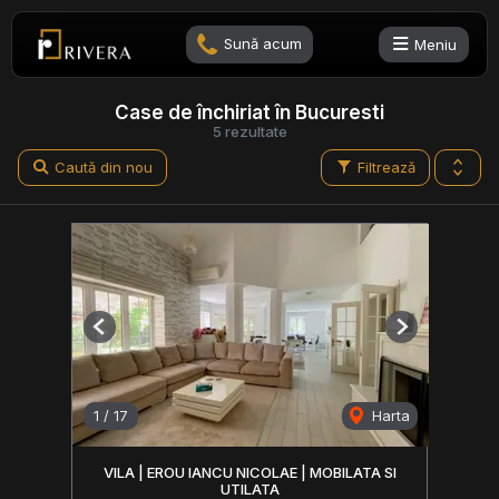
Sună acum
Meniu
Case de închiriat în Bucuresti
5 rezultate
Caută din nou
Filtrează
Previous
Next
1
/
17
Harta
VILA | EROU IANCU NICOLAE | MOBILATA SI
UTILATA