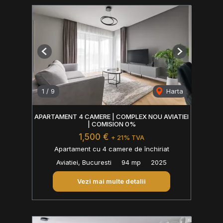
Previous
Next
1
/
9
Harta
APARTAMENT 4 CAMERE | COMPLEX NOU AVIATIEI
| COMISION 0%
1,500 €
+ 21% TVA
Apartament cu 4 camere de închiriat
Aviatiei, Bucuresti
94 mp
2025
Vezi mai multe detalii