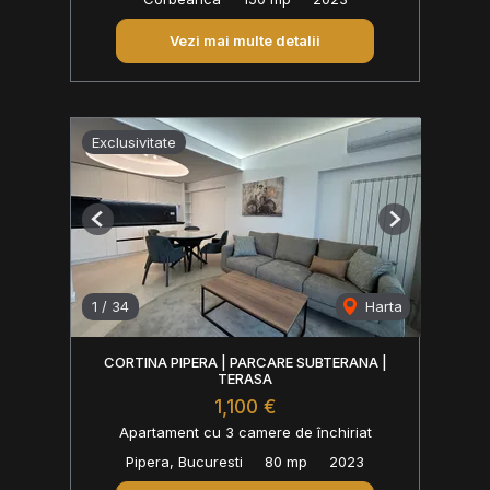
Vezi mai multe detalii
Exclusivitate
Previous
Next
1
/
34
Harta
CORTINA PIPERA | PARCARE SUBTERANA |
TERASA
1,100 €
Apartament cu 3 camere de închiriat
Pipera, Bucuresti
80 mp
2023