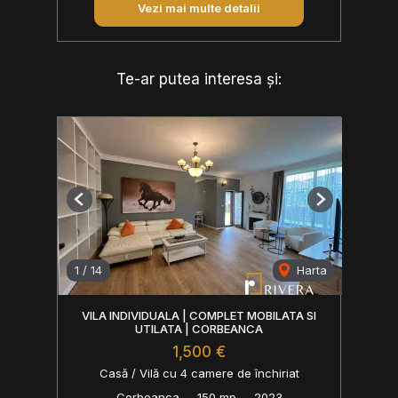
Vezi mai multe detalii
Te-ar putea interesa și:
Previous
Next
1
/
14
Harta
VILA INDIVIDUALA | COMPLET MOBILATA SI
UTILATA | CORBEANCA
1,500 €
Casă / Vilă cu 4 camere de închiriat
Corbeanca
150 mp
2023