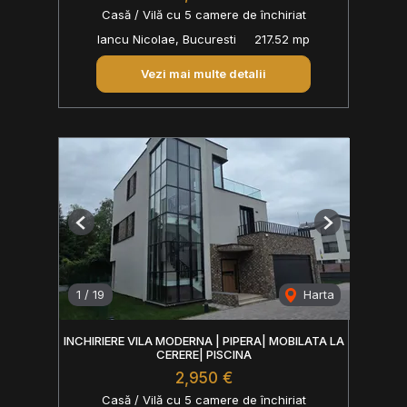
Casă / Vilă cu 5 camere de închiriat
Iancu Nicolae, Bucuresti
217.52 mp
Vezi mai multe detalii
Previous
Next
1
/
19
Harta
INCHIRIERE VILA MODERNA | PIPERA| MOBILATA LA
CERERE| PISCINA
2,950 €
Casă / Vilă cu 5 camere de închiriat