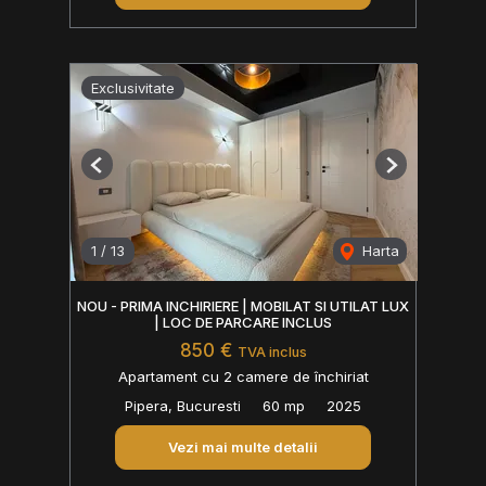
Exclusivitate
Previous
Next
1
/
13
Harta
NOU - PRIMA INCHIRIERE | MOBILAT SI UTILAT LUX
| LOC DE PARCARE INCLUS
850 €
TVA inclus
Apartament cu 2 camere de închiriat
Pipera, Bucuresti
60 mp
2025
Vezi mai multe detalii