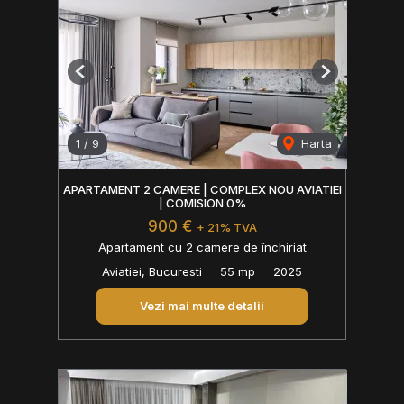
Previous
Next
1
/
9
Harta
APARTAMENT 2 CAMERE | COMPLEX NOU AVIATIEI
| COMISION 0%
900 €
+ 21% TVA
Apartament cu 2 camere de închiriat
Aviatiei, Bucuresti
55 mp
2025
Vezi mai multe detalii