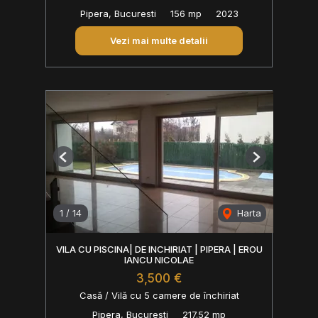
Pipera, Bucuresti
156 mp
2023
Vezi mai multe detalii
Previous
Next
1
/
14
Harta
VILA CU PISCINA| DE INCHIRIAT | PIPERA | EROU
IANCU NICOLAE
3,500 €
Casă / Vilă cu 5 camere de închiriat
Pipera, Bucuresti
217.52 mp