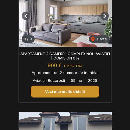
Previous
Next
1
/
9
Harta
APARTAMENT 2 CAMERE | COMPLEX NOU AVIATIEI
| COMISION 0%
900 €
+ 21% TVA
Apartament cu 2 camere de închiriat
Aviatiei, Bucuresti
55 mp
2025
Vezi mai multe detalii