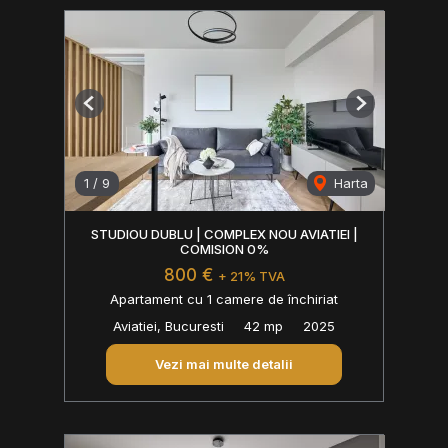
Previous
Next
1
/
9
Harta
STUDIOU DUBLU | COMPLEX NOU AVIATIEI |
COMISION 0%
800 €
+ 21% TVA
Apartament cu 1 camere de închiriat
Aviatiei, Bucuresti
42 mp
2025
Vezi mai multe detalii