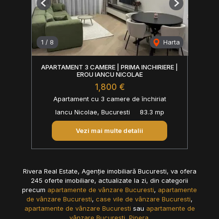
Previous
Next
1
/
8
Harta
APARTAMENT 3 CAMERE | PRIMA INCHIRIERE |
EROU IANCU NICOLAE
1,800 €
Apartament cu 3 camere de închiriat
Iancu Nicolae, Bucuresti
83.3 mp
Vezi mai multe detalii
Rivera Real Estate, Agenție imobiliară Bucuresti, va ofera
245 oferte imobiliare, actualizate la zi, din categorii
precum
apartamente de vânzare Bucuresti
,
apartamente
de vânzare Bucuresti
,
case vile de vânzare Bucuresti
,
apartamente de vânzare Bucuresti
sau
apartamente de
vânzare Bucuresti, Pipera
.