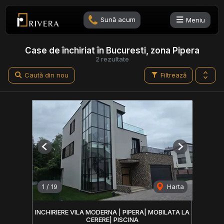
Sună acum
Meniu
Case de închiriat în Bucuresti, zona Pipera
2 rezultate
Caută din nou
Filtrează
Previous
Next
1
/
19
Harta
INCHIRIERE VILA MODERNA | PIPERA| MOBILATA LA
CERERE| PISCINA