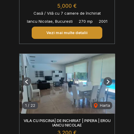
5,000 €
Casă / Vilă cu 7 camere de închiriat
Iancu Nicolae, Bucuresti
270 mp
2001
Vezi mai multe detalii
Previous
Next
1
/
22
Harta
VILA CU PISCINA| DE INCHIRIAT | PIPERA | EROU
IANCU NICOLAE
3,200 €