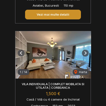
Aviatiei, Bucuresti
110 mp
Vezi mai multe detalii
Previous
Next
1
/
14
Harta
VILA INDIVIDUALA | COMPLET MOBILATA SI
UTILATA | CORBEANCA
1,500 €
Casă / Vilă cu 4 camere de închiriat
Corbeanca
150 mp
2023