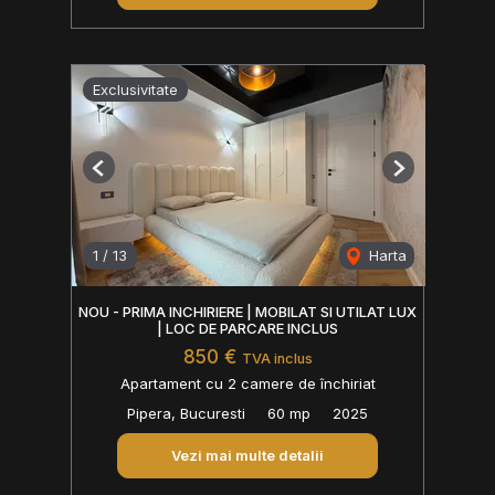
Exclusivitate
Previous
Next
1
/
13
Harta
NOU - PRIMA INCHIRIERE | MOBILAT SI UTILAT LUX
| LOC DE PARCARE INCLUS
850 €
TVA inclus
Apartament cu 2 camere de închiriat
Pipera, Bucuresti
60 mp
2025
Vezi mai multe detalii