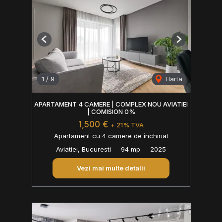
Previous
Next
1
/
9
Harta
APARTAMENT 4 CAMERE | COMPLEX NOU AVIATIEI
| COMISION 0%
1,500 €
+ 21% TVA
Apartament cu 4 camere de închiriat
Aviatiei, Bucuresti
94 mp
2025
Vezi mai multe detalii