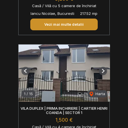
Casă / Vilă cu 5 camere de închiriat
Iancu Nicolae, Bucuresti
217.52 mp
Vezi mai multe detalii
Previous
Next
1
/
15
Harta
VILA DUPLEX | PRIMA INCHIRIERE | CARTIER HENRI
COANDA | SECTOR 1
1,500 €
Casă / Vilă cu 4 camere de închiriat