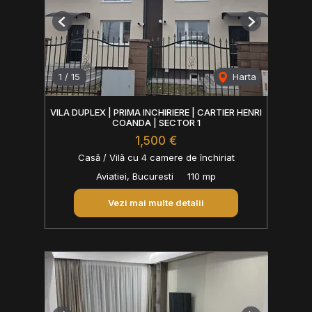
Previous
Next
1
/
15
Harta
VILA DUPLEX | PRIMA INCHIRIERE | CARTIER HENRI
COANDA | SECTOR 1
1,500 €
Casă / Vilă cu 4 camere de închiriat
Aviatiei, Bucuresti
110 mp
Vezi mai multe detalii