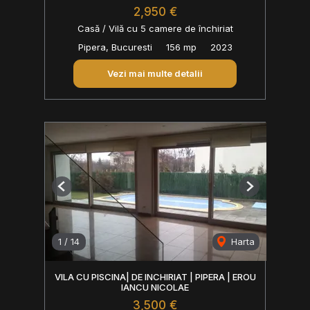
2,950 €
Casă / Vilă cu 5 camere de închiriat
Pipera, Bucuresti
156 mp
2023
Vezi mai multe detalii
Previous
Next
1
/
14
Harta
VILA CU PISCINA| DE INCHIRIAT | PIPERA | EROU
IANCU NICOLAE
3,500 €