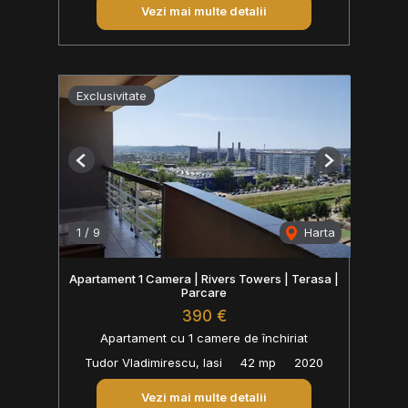
Vezi mai multe detalii
Exclusivitate
Previous
Next
1
/
9
Harta
Apartament 1 Camera | Rivers Towers | Terasa |
Parcare
390 €
Apartament cu 1 camere de închiriat
Tudor Vladimirescu, Iasi
42 mp
2020
Vezi mai multe detalii