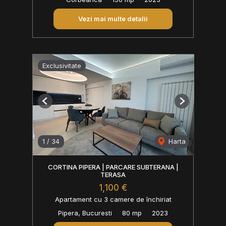
Vezi mai multe detalii
Exclusivitate
Previous
Next
1
/
34
Harta
CORTINA PIPERA | PARCARE SUBTERANA |
TERASA
1,100 €
Apartament cu 3 camere de închiriat
Pipera, Bucuresti
80 mp
2023