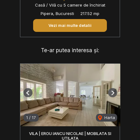
Casă / Vilă cu 5 camere de închiriat
Pipera, Bucuresti
217.52 mp
Vezi mai multe detalii
Te-ar putea interesa și:
Previous
Next
1
/
17
Harta
VILA | EROU IANCU NICOLAE | MOBILATA SI
UTILATA