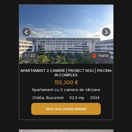
Previous
Next
1
/
22
Harta
APARTAMENT 2 CAMERE | PROIECT NOU | PISCINA
IN COMPLEX
155,300 €
Apartament cu 2 camere de vânzare
Chitila, Bucuresti
52.5 mp
2024
Vezi mai multe detalii