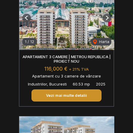
Previous
Next
1
/
12
Harta
APARTAMENT 3 CAMERE | METROU REPUBLICA |
PROIECT NOU
116,000 €
+ 21% TVA
Apartament cu 3 camere de vânzare
Industriilor, Bucuresti
60.53 mp
2025
Vezi mai multe detalii