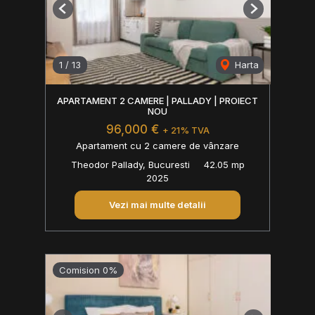
Previous
Next
1
/
13
Harta
APARTAMENT 2 CAMERE | PALLADY | PROIECT
NOU
96,000 €
+ 21% TVA
Apartament cu 2 camere de vânzare
Theodor Pallady, Bucuresti
42.05 mp
2025
Vezi mai multe detalii
Comision 0%