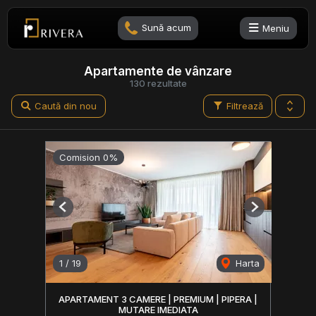
Sună acum
Meniu
Apartamente de vânzare
130 rezultate
Caută din nou
Filtrează
Comision 0%
Previous
Next
1
/
19
Harta
APARTAMENT 3 CAMERE | PREMIUM | PIPERA |
MUTARE IMEDIATA