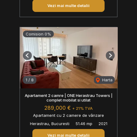
Vezi mai multe detalii
Comision 0%
Previous
Next
1
/
8
Harta
Apartament 2 camre | ONE Herastrau Towers |
complet mobilat si utilat
289,000 €
+ 21% TVA
Apartament cu 2 camere de vânzare
Herastrau, Bucuresti
51.46 mp
2021
Vezi mai multe detalii