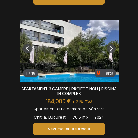
Previous
Next
1
/
18
Harta
APARTAMENT 3 CAMERE | PROIECT NOU | PISCINA
IN COMPLEX
184,000 €
+ 21% TVA
Apartament cu 3 camere de vânzare
Chitila, Bucuresti
76.5 mp
2024
Vezi mai multe detalii