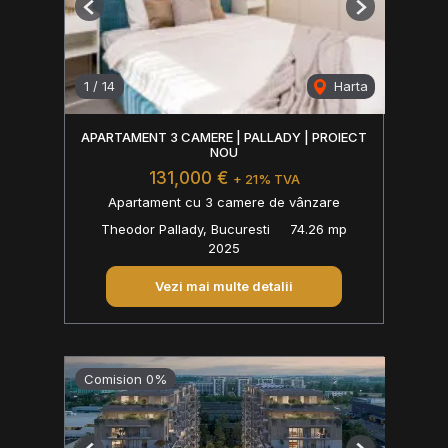
Previous
Next
1
/
14
Harta
APARTAMENT 3 CAMERE | PALLADY | PROIECT
NOU
131,000 €
+ 21% TVA
Apartament cu 3 camere de vânzare
Theodor Pallady, Bucuresti
74.26 mp
2025
Vezi mai multe detalii
Comision 0%