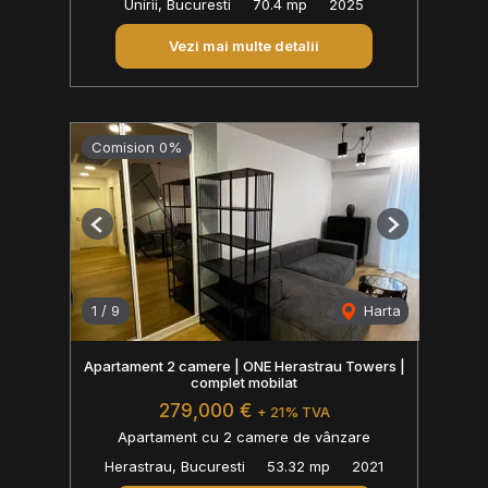
Unirii, Bucuresti
70.4 mp
2025
Vezi mai multe detalii
Comision 0%
Previous
Next
1
/
9
Harta
Apartament 2 camere | ONE Herastrau Towers |
complet mobilat
279,000 €
+ 21% TVA
Apartament cu 2 camere de vânzare
Herastrau, Bucuresti
53.32 mp
2021