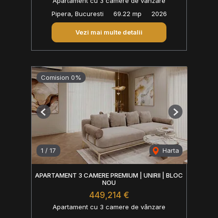
Apartament cu 3 camere de vânzare
Pipera, Bucuresti
69.22 mp
2026
Vezi mai multe detalii
Comision 0%
Previous
Next
1
/
17
Harta
APARTAMENT 3 CAMERE PREMIUM | UNIRII | BLOC
NOU
449,214 €
Apartament cu 3 camere de vânzare