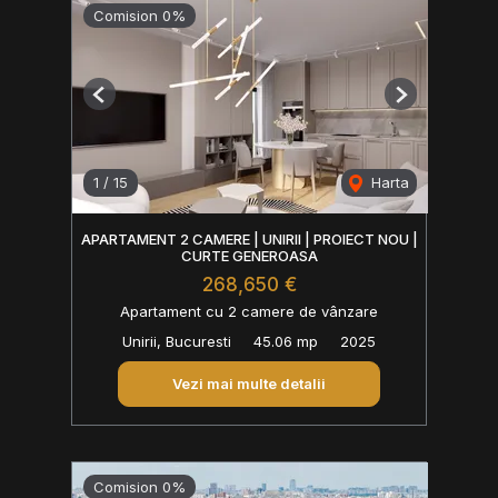
Comision 0%
Previous
Next
1
/
15
Harta
APARTAMENT 2 CAMERE | UNIRII | PROIECT NOU |
CURTE GENEROASA
268,650 €
Apartament cu 2 camere de vânzare
Unirii, Bucuresti
45.06 mp
2025
Vezi mai multe detalii
Comision 0%