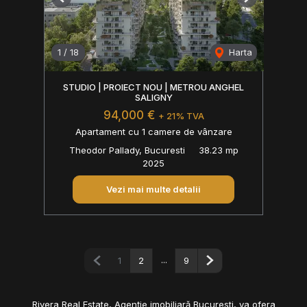
Previous
Next
1
/
18
Harta
STUDIO | PROIECT NOU | METROU ANGHEL
SALIGNY
94,000 €
+ 21% TVA
Apartament cu 1 camere de vânzare
Theodor Pallady, Bucuresti
38.23 mp
2025
Vezi mai multe detalii
Pagina anterioară
...
Pagina următoare
1
2
9
Rivera Real Estate, Agenție imobiliară Bucuresti, va ofera