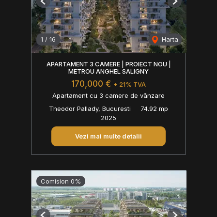
Previous
Next
1
/
16
Harta
APARTAMENT 3 CAMERE | PROIECT NOU |
METROU ANGHEL SALIGNY
170,000 €
+ 21% TVA
Apartament cu 3 camere de vânzare
Theodor Pallady, Bucuresti
74.92 mp
2025
Vezi mai multe detalii
Comision 0%