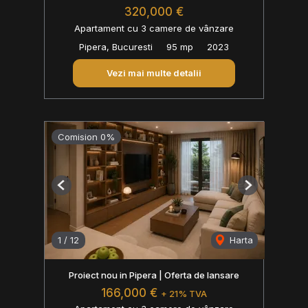
320,000 €
Apartament cu 3 camere de vânzare
Pipera, Bucuresti
95 mp
2023
Vezi mai multe detalii
Comision 0%
Previous
Next
1
/
12
Harta
Proiect nou in Pipera | Oferta de lansare
166,000 €
+ 21% TVA