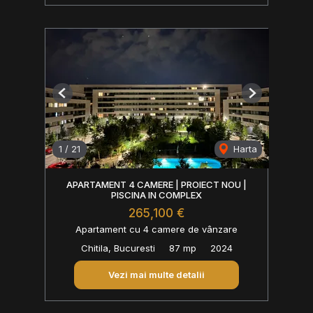
Previous
Next
1
/
21
Harta
APARTAMENT 4 CAMERE | PROIECT NOU |
PISCINA IN COMPLEX
265,100 €
Apartament cu 4 camere de vânzare
Chitila, Bucuresti
87 mp
2024
Vezi mai multe detalii