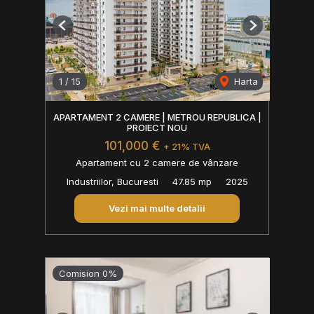
Previous
Next
1
/
15
Harta
APARTAMENT 2 CAMERE | METROU REPUBLICA |
PROIECT NOU
101,000 €
+ 21% TVA
Apartament cu 2 camere de vânzare
Industriilor, Bucuresti
47.85 mp
2025
Vezi mai multe detalii
Comision 0%