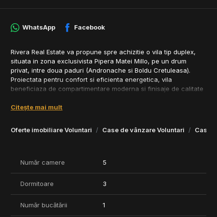
WhatsApp
Facebook
Rivera Real Estate va propune spre achizitie o vila tip duplex,
situata in zona exclusivista Pipera Matei Millo, pe un drum
privat, intre doua paduri (Andronache si Boldu Cretuleasa).
Proiectata pentru confort si eficienta energetica, vila
beneficiaza de compartimentare moderna si finisaje de calitate
superioara.
Citește mai mult
Detalii proprietate:
• Suprafata teren: 250 mp
Oferte imobiliare Voluntari
Case de vânzare Voluntari
Case d
• Amprenta la sol: 80 mp
• Suprafata construita: 240 mp
• Suprafata utila: 186 mp
• Camere: 5 (3 dormitoare)
Număr camere
5
• Bai: 4
• Anexe: camara, terasa, pivnita
Dormitoare
3
• Locuri de parcare: 3
Număr bucătării
1
Compartimentare:
• Parter: living, bucatarie, camara, zona dining, baie