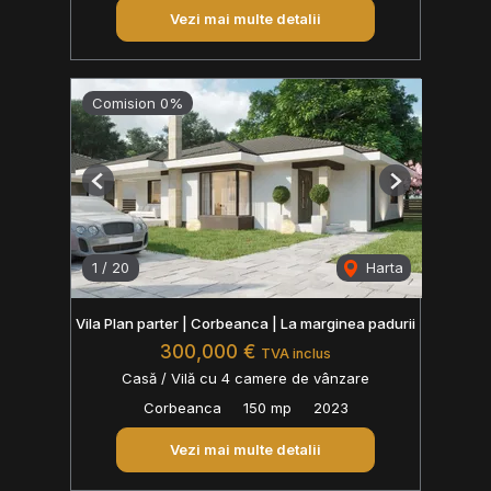
Vezi mai multe detalii
Comision 0%
Previous
Next
1
/
20
Harta
Vila Plan parter | Corbeanca | La marginea padurii
300,000 €
TVA inclus
Casă / Vilă cu 4 camere de vânzare
Corbeanca
150 mp
2023
Vezi mai multe detalii