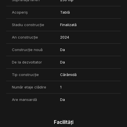
Pentru mai multe informatii si programarea unei vizionari, va
Acoperiș
Tablă
invitam sa ne contactati.
Stadiu construcție
Finalizată
An construcție
2024
Construcție nouă
Da
De la dezvoltator
Da
Tip construcție
Cărămidă
Număr etaje clădire
1
Are mansardă
Da
Facilități