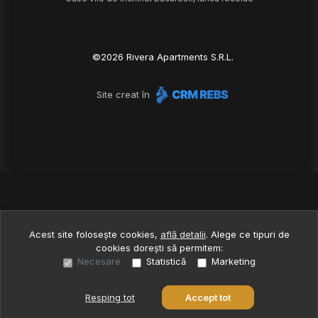
©
2026
Rivera Apartments S.R.L.
Site creat în
Acest site folosește cookies,
află detalii
.
Alege ce tipuri de
cookies dorești să permitem:
Necesare
Statistică
Marketing
Resping tot
Accept tot
Sună acum
Solicită vizionare