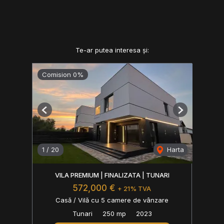
Te-ar putea interesa și:
Comision 0%
Previous
Next
1
/
20
Harta
VILA PREMIUM | FINALIZATA | TUNARI
572,000 €
+ 21% TVA
Casă / Vilă cu 5 camere de vânzare
Tunari
250 mp
2023