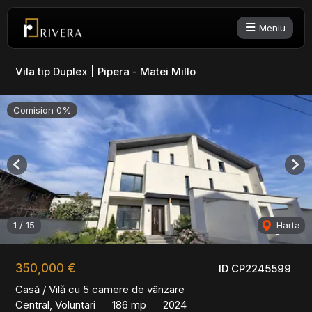
Meniu
Vila tip Duplex | Pipera - Matei Millo
Comision 0%
Previous
Nex
1
/
15
Harta
350,000 €
ID CP2245599
Casă / Vilă cu 5 camere de vânzare
Central, Voluntari
186 mp
2024