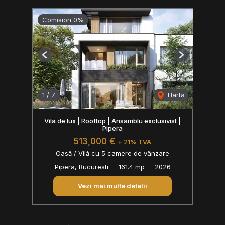
Comision 0%
Previous
Next
1
/
7
Harta
Vila de lux | Rooftop | Ansamblu exclusivist |
Pipera
513,000 €
+ 21% TVA
Casă / Vilă cu 5 camere de vânzare
Pipera, Bucuresti
161.4 mp
2026
Vezi mai multe detalii