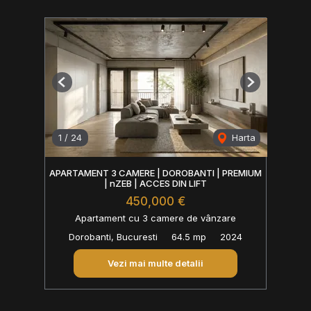
Previous
Next
1
/
24
Harta
APARTAMENT 3 CAMERE | DOROBANTI | PREMIUM
| nZEB | ACCES DIN LIFT
450,000 €
Apartament cu 3 camere de vânzare
Dorobanti, Bucuresti
64.5 mp
2024
Vezi mai multe detalii