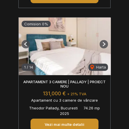
Comision 0%
Previous
Next
1
/
14
Harta
APARTAMENT 3 CAMERE | PALLADY | PROIECT
NOU
131,000 €
+ 21% TVA
Apartament cu 3 camere de vânzare
Theodor Pallady, Bucuresti
74.26 mp
2025
Vezi mai multe detalii