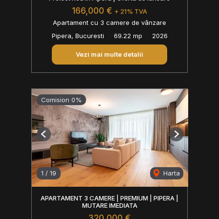
166,000 €
+ 21% TVA
Apartament cu 3 camere de vânzare
Pipera, Bucuresti
69.22 mp
2026
Vezi mai multe detalii
Comision 0%
Previous
Next
1
/
19
Harta
APARTAMENT 3 CAMERE | PREMIUM | PIPERA |
MUTARE IMEDIATA
320,000 €