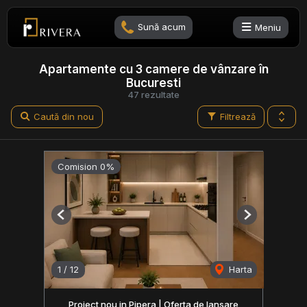
Sună acum
Meniu
Apartamente cu 3 camere de vânzare în
Bucuresti
47 rezultate
Caută din nou
Filtrează
Comision 0%
Previous
Next
1
/
12
Harta
Proiect nou in Pipera | Oferta de lansare