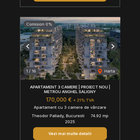
Comision 0%
Previous
Next
1
/
16
Harta
APARTAMENT 3 CAMERE | PROIECT NOU |
METROU ANGHEL SALIGNY
170,000 €
+ 21% TVA
Apartament cu 3 camere de vânzare
Theodor Pallady, Bucuresti
74.92 mp
2025
Vezi mai multe detalii