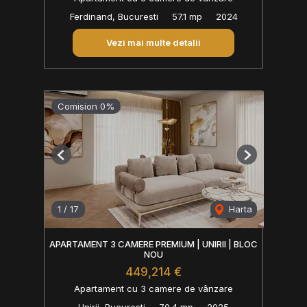
Ferdinand, Bucuresti
57.1 mp
2024
Vezi mai multe detalii
Comision 0%
Previous
Next
1
/
17
Harta
APARTAMENT 3 CAMERE PREMIUM | UNIRII | BLOC
NOU
449,214 €
Apartament cu 3 camere de vânzare
Unirii, Bucuresti
70.4 mp
2025