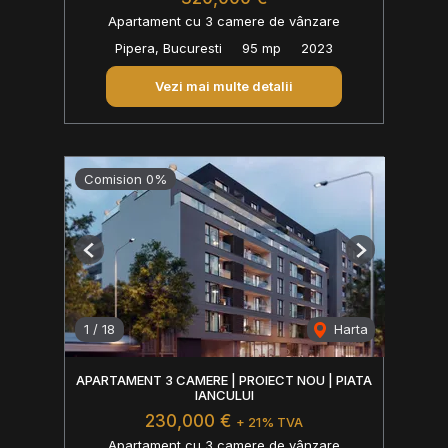
Apartament cu 3 camere de vânzare
Pipera, Bucuresti
95 mp
2023
Vezi mai multe detalii
Comision 0%
Previous
Next
1
/
18
Harta
APARTAMENT 3 CAMERE | PROIECT NOU | PIATA
IANCULUI
230,000 €
+ 21% TVA
Apartament cu 3 camere de vânzare