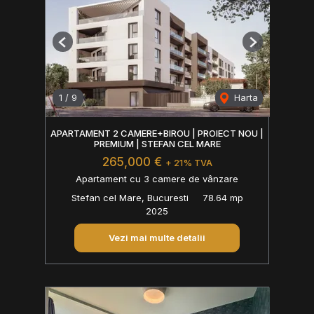
Previous
Next
1
/
9
Harta
APARTAMENT 2 CAMERE+BIROU | PROIECT NOU |
PREMIUM | STEFAN CEL MARE
265,000 €
+ 21% TVA
Apartament cu 3 camere de vânzare
Stefan cel Mare, Bucuresti
78.64 mp
2025
Vezi mai multe detalii