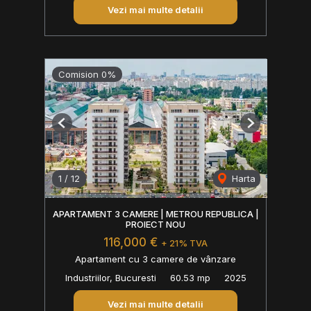
Vezi mai multe detalii
Comision 0%
Previous
Next
1
/
12
Harta
APARTAMENT 3 CAMERE | METROU REPUBLICA |
PROIECT NOU
116,000 €
+ 21% TVA
Apartament cu 3 camere de vânzare
Industriilor, Bucuresti
60.53 mp
2025
Vezi mai multe detalii