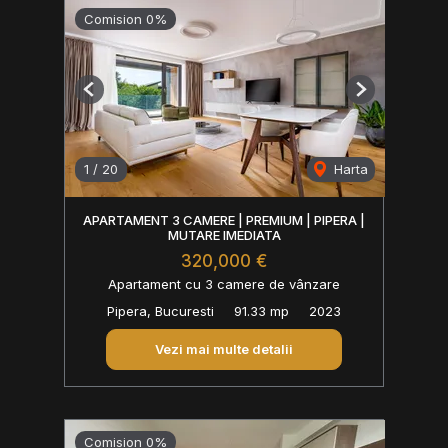
Comision 0%
Previous
Next
1
/
20
Harta
APARTAMENT 3 CAMERE | PREMIUM | PIPERA |
MUTARE IMEDIATA
320,000 €
Apartament cu 3 camere de vânzare
Pipera, Bucuresti
91.33 mp
2023
Vezi mai multe detalii
Comision 0%