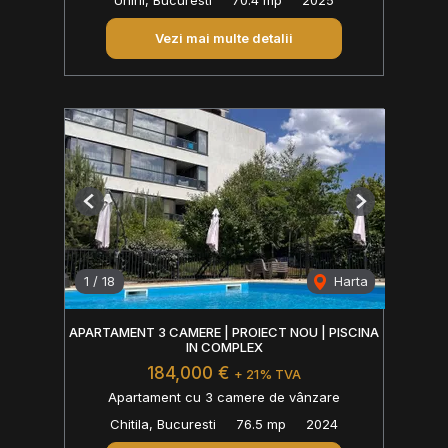
Vezi mai multe detalii
Previous
Next
1
/
18
Harta
APARTAMENT 3 CAMERE | PROIECT NOU | PISCINA
IN COMPLEX
184,000 €
+ 21% TVA
Apartament cu 3 camere de vânzare
Chitila, Bucuresti
76.5 mp
2024