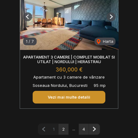
Previous
Next
1
/
7
Harta
APARTAMENT 3 CAMERE | COMPLET MOBILAT SI
UTILAT | NORDULUI | HERASTRAU
360,000 €
Apartament cu 3 camere de vânzare
Soseaua Nordului, Bucuresti
95 mp
Vezi mai multe detalii
Pagina anterioară
...
Pagina următoare
1
2
4