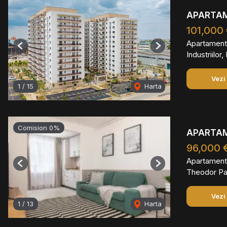
APARTAM
101,000
Apartament
Previous
Next
Industriilor
Vezi
1
/
15
Harta
Comision 0%
APARTAME
96,000 
Apartament
Previous
Next
Theodor Pal
Vezi
1
/
13
Harta