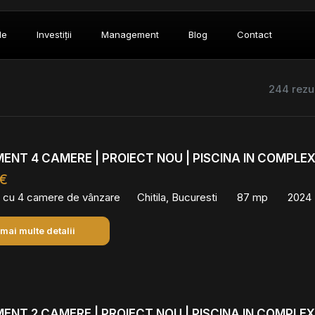
le
Investiții
Management
Blog
Contact
244 rezu
NT 4 CAMERE | PROIECT NOU | PISCINA IN COMPLE
 €
 cu 4 camere de vânzare
Chitila, Bucuresti
87 mp
2024
 mai multe detalii
NT 2 CAMERE | PROIECT NOU | PISCINA IN COMPLEX