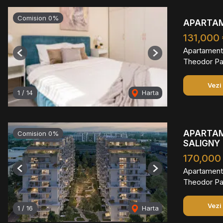
Comision 0%
APARTAME
131,000
Apartament
Previous
Next
Theodor Pal
Vezi
1
/
14
Harta
APARTAM
Comision 0%
SALIGNY
170,000
Apartament
Previous
Next
Theodor Pal
Vezi
1
/
16
Harta