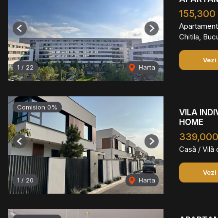
155,300
Apartament
Previous
Next
Chitila, Buc
Vezi
1
/
22
Harta
Comision 0%
VILA IND
HOME
339,00
Previous
Next
Casă / Vilă
Vezi
1
/
20
Harta