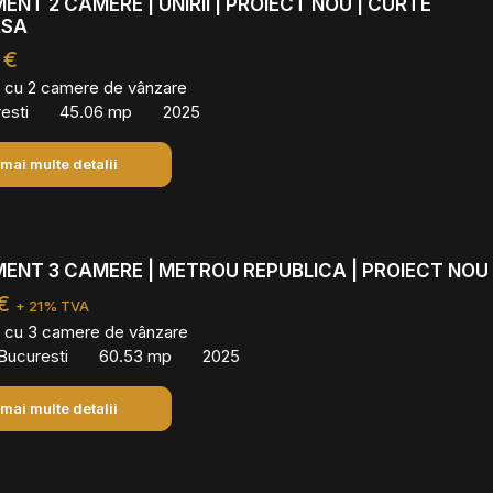
NT 2 CAMERE | UNIRII | PROIECT NOU | CURTE
ASA
 €
 cu 2 camere de vânzare
resti
45.06 mp
2025
 mai multe detalii
ENT 3 CAMERE | METROU REPUBLICA | PROIECT NOU
 €
+ 21% TVA
 cu 3 camere de vânzare
, Bucuresti
60.53 mp
2025
 mai multe detalii