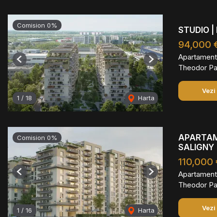
Comision 0%
STUDIO |
94,000 
Apartament
Previous
Next
Theodor Pal
Vezi
1
/
18
Harta
APARTAM
Comision 0%
SALIGNY
110,000
Apartament
Previous
Next
Theodor Pal
Vezi
1
/
16
Harta