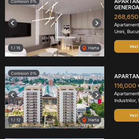
APARTAME
Comision 0%
GENERO
268,650
Apartament
Previous
Next
Unirii, Bucu
Vezi
1
/
15
Harta
Comision 0%
APARTAM
116,000
Apartament
Previous
Next
Industriilor
Vezi
1
/
12
Harta