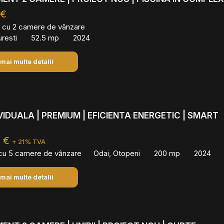
 €
 cu 2 camere de vânzare
uresti
52.5 mp
2024
 mai multe detalii
IVIDUALA | PREMIUM | EFICIENTA ENERGETIC | SMART
0 €
+ 21% TVA
 cu 5 camere de vânzare
Odai, Otopeni
200 mp
2024
 mai multe detalii