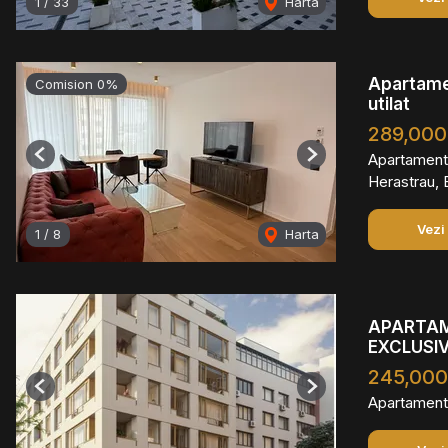
1
/
33
Harta
Apartamen
Comision 0%
utilat
289,000
Apartament
Previous
Next
Herastrau, 
Vezi
1
/
8
Harta
APARTAM
EXCLUSIV
245,00
Previous
Next
Apartament