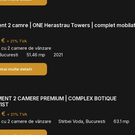
t 2 camre | ONE Herastrau Towers | complet mobilat
 €
+ 21% TVA
 cu 2 camere de vânzare
Bucuresti
51.46 mp
2021
 mai multe detalii
ENT 2 CAMERE PREMIUM | COMPLEX BOTIQUE
IST
0 €
+ 21% TVA
 cu 2 camere de vânzare
Stirbei Voda, Bucuresti
63.1 mp