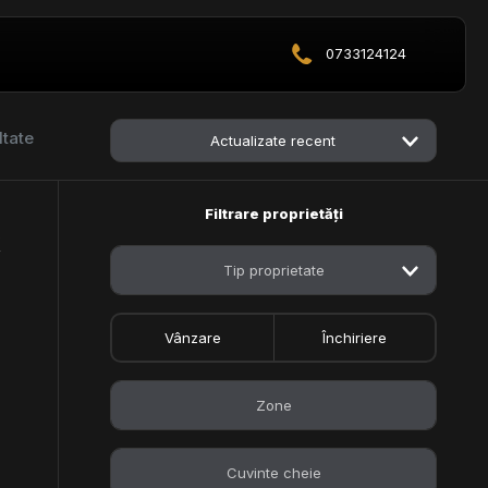
0733124124
ltate
Actualizate recent
Filtrare proprietăți
X
Tip proprietate
Vânzare
Închiriere