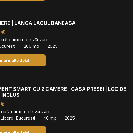
MERE | LANGA LACUL BANEASA
 €
 cu 5 camere de vânzare
ucuresti
200 mp
2025
 mai multe detalii
NT SMART CU 2 CAMERE | CASA PRESEI | LOC DE
 INCLUS
 €
 cu 2 camere de vânzare
 Libere, Bucuresti
46 mp
2025
 mai multe detalii