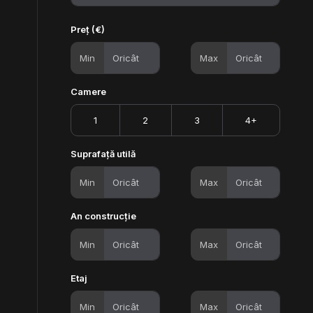
Preț (€)
Min
Max
Camere
1
2
3
4+
Suprafață utilă
Min
Max
An construcție
Min
Max
Etaj
Min
Max