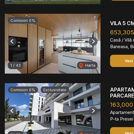
Comision 0%
VILA 5 C
653,305
Casă / Vilă
Previous
Next
Baneasa, B
Vezi
1
/
43
Harta
APARTAME
Comision 0%
Exclusivitate
PARCARE
163,000
Apartament
Previous
Next
P-ta Presei
Vezi