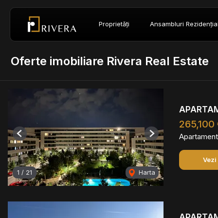
Proprietăți
Ansambluri Rezidenția
Oferte imobiliare Rivera Real Estate
APARTAME
265,100
Apartament
Previous
Next
Vezi
1
/
21
Harta
APARTAME