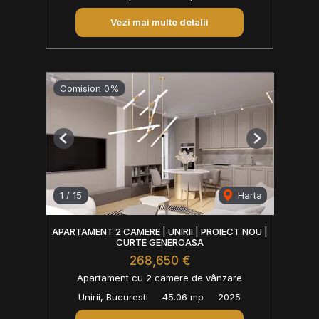
Vezi mai multe detalii
Comision 0%
Previous
Next
1
/
15
Harta
APARTAMENT 2 CAMERE | UNIRII | PROIECT NOU |
CURTE GENEROASA
268,650 €
Apartament cu 2 camere de vânzare
Unirii, Bucuresti
45.06 mp
2025