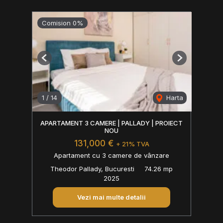
Comision 0%
Previous
Next
1
/
14
Harta
APARTAMENT 3 CAMERE | PALLADY | PROIECT
NOU
131,000 €
+ 21% TVA
Apartament cu 3 camere de vânzare
Theodor Pallady, Bucuresti
74.26 mp
2025
Vezi mai multe detalii