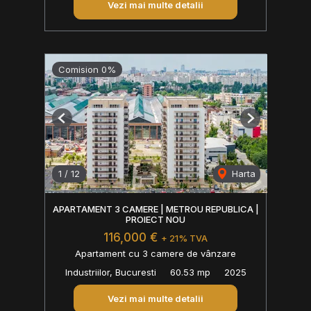
Vezi mai multe detalii
Comision 0%
Previous
Next
1
/
12
Harta
APARTAMENT 3 CAMERE | METROU REPUBLICA |
PROIECT NOU
116,000 €
+ 21% TVA
Apartament cu 3 camere de vânzare
Industriilor, Bucuresti
60.53 mp
2025
Vezi mai multe detalii