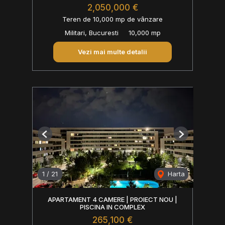
2,050,000 €
Teren de 10,000 mp de vânzare
Militari, Bucuresti
10,000 mp
Vezi mai multe detalii
Previous
Next
1
/
21
Harta
APARTAMENT 4 CAMERE | PROIECT NOU |
PISCINA IN COMPLEX
265,100 €