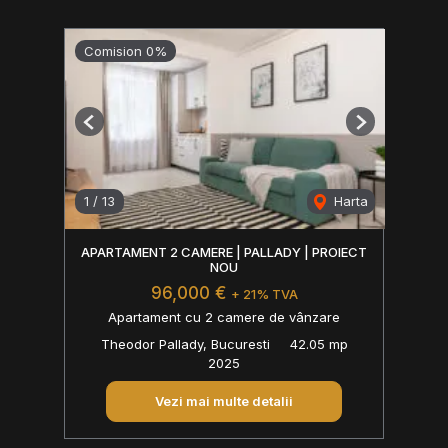
Comision 0%
Previous
Next
1
/
13
Harta
APARTAMENT 2 CAMERE | PALLADY | PROIECT
NOU
96,000 €
+ 21% TVA
Apartament cu 2 camere de vânzare
Theodor Pallady, Bucuresti
42.05 mp
2025
Vezi mai multe detalii