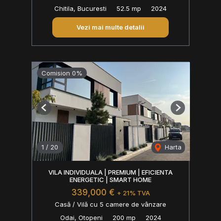
Chitila, Bucuresti
52.5 mp
2024
Vezi mai multe detalii
Comision 0%
Previous
Next
1
/
20
Harta
VILA INDIVIDUALA | PREMIUM | EFICIENTA
ENERGETIC | SMART HOME
339,000 €
+ 21% TVA
Casă / Vilă cu 5 camere de vânzare
Odai, Otopeni
200 mp
2024