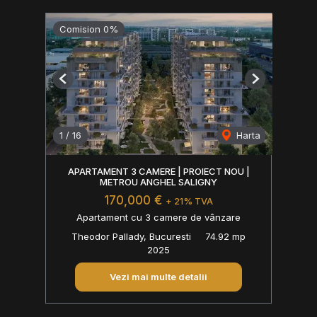
Comision 0%
Previous
Next
1
/
16
Harta
APARTAMENT 3 CAMERE | PROIECT NOU |
METROU ANGHEL SALIGNY
170,000 €
+ 21% TVA
Apartament cu 3 camere de vânzare
Theodor Pallady, Bucuresti
74.92 mp
2025
Vezi mai multe detalii