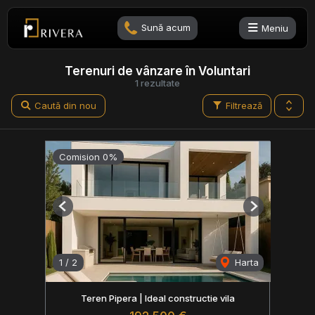
Sună acum
Meniu
Terenuri de vânzare în Voluntari
1 rezultate
Caută din nou
Filtrează
Comision 0%
Previous
Next
1
/
2
Harta
Teren Pipera | Ideal constructie vila