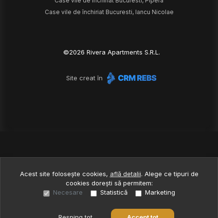
Case vile de închiriat Bucuresti, Pipera
Case vile de închiriat Bucuresti, Iancu Nicolae
©
2026
Rivera Apartments S.R.L.
Site creat în
Acest site folosește cookies,
află detalii
.
Alege ce tipuri de
cookies dorești să permitem:
Necesare
Statistică
Marketing
Resping tot
Accept tot