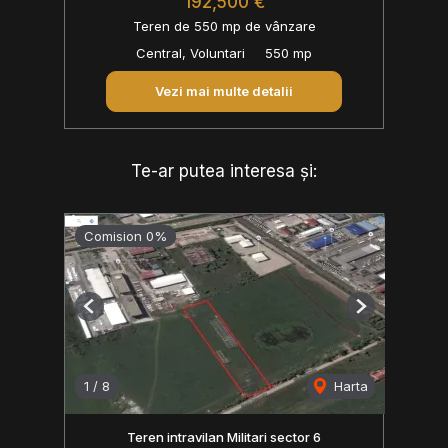
192,500 €
Teren de 550 mp de vânzare
Central, Voluntari
550 mp
Vezi mai multe detalii
Te-ar putea interesa și:
Comision 0%
Previous
Next
1
/
8
Harta
Teren intravilan Militari sector 6