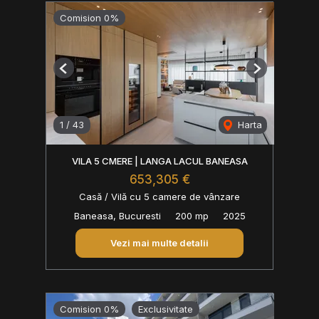
Comision 0%
Previous
Next
1
/
43
Harta
VILA 5 CMERE | LANGA LACUL BANEASA
653,305 €
Casă / Vilă cu 5 camere de vânzare
Baneasa, Bucuresti
200 mp
2025
Vezi mai multe detalii
Comision 0%
Exclusivitate