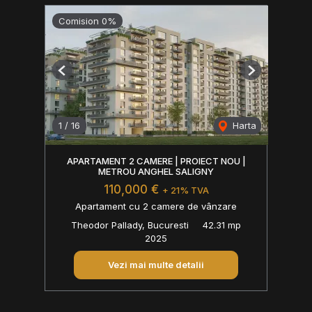
Comision 0%
Previous
Next
1
/
16
Harta
APARTAMENT 2 CAMERE | PROIECT NOU |
METROU ANGHEL SALIGNY
110,000 €
+ 21% TVA
Apartament cu 2 camere de vânzare
Theodor Pallady, Bucuresti
42.31 mp
2025
Vezi mai multe detalii