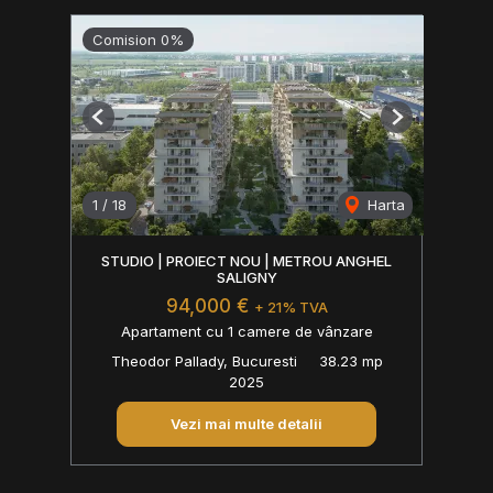
Comision 0%
Previous
Next
1
/
18
Harta
STUDIO | PROIECT NOU | METROU ANGHEL
SALIGNY
94,000 €
+ 21% TVA
Apartament cu 1 camere de vânzare
Theodor Pallady, Bucuresti
38.23 mp
2025
Vezi mai multe detalii