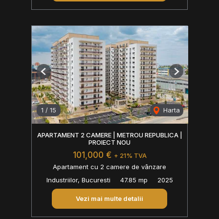
Previous
Next
1
/
15
Harta
APARTAMENT 2 CAMERE | METROU REPUBLICA |
PROIECT NOU
101,000 €
+ 21% TVA
Apartament cu 2 camere de vânzare
Industriilor, Bucuresti
47.85 mp
2025
Vezi mai multe detalii