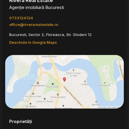
Rivera Real Estate
Agenție imobiliară Bucuresti
0733124124
office@riverarealestate.ro
Bucuresti, Sector 2, Floreasca, Str. Glodeni 12
Deschide în Google Maps
Proprietăți