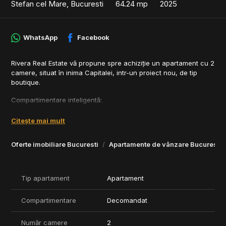
Stefan cel Mare, Bucuresti
64.24 mp
2025
WhatsApp
Facebook
Rivera Real Estate vă propune spre achiziție un apartament cu 2
camere, situat în inima Capitalei, intr-un proiect nou, de tip
boutique.
Compartimentare inteligentă:
- Living generos – ideal pentru relaxare și socializare
- Dormitor spațios, luminos și bine proporționat
Citește mai mult
- Bucătărie separată – spațiu eficient, ideal pentru gătit zilnic
- Baie completă, dotată pentru confort maxim
Oferte imobiliare Bucuresti
Apartamente de vânzare Bucuresti
- Hol bine configurat cu zonă de depozitare
- Balcon perfect pentru momente de relaxare la aer curat
- Boxă spațiu de depozitare dedicat
Tip apartament
Apartament
Beneficii & Finisaje Premium:
- Finisaje moderne și elegante, cu materiale de calitate
Compartimentare
Decomandat
superioară
- Tâmplărie performantă, pardoseli rezistente și băi complet
Număr camere
2
mobilate