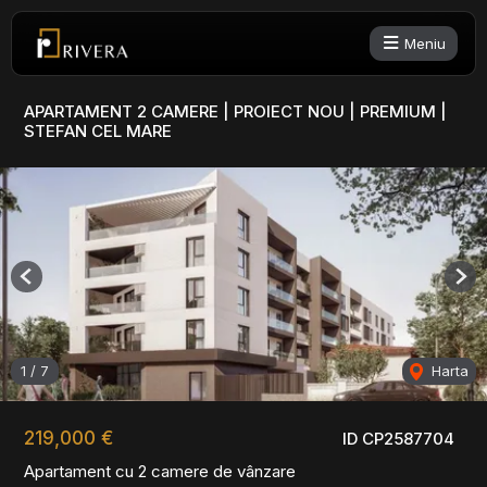
Meniu
APARTAMENT 2 CAMERE | PROIECT NOU | PREMIUM |
STEFAN CEL MARE
Previous
Nex
1
/
7
Harta
219,000 €
ID CP2587704
Apartament cu 2 camere de vânzare