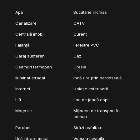
- Sistem de securitate și control acces
- Zonă verde, terasă și loc de joacă pentru copii
Apă
Bucătărie închisă
*** PRETUL APARTAMENTULUI ESTE DE 219,000 Euro + TVA.
Canalizare
CATV
Centrală imobil
Curent
Faianță
Ferestre PVC
Garaj subteran
Gaz
Geamuri termopan
Gresie
Iluminat stradal
Încălzire prin pardoseală
Internet
Izolație exterioară
Lift
Loc de joacă copii
Magazie
Mijloace de transport în
comun
Parchet
Străzi asfaltate
Ușă intrare metal
Vopsea lavabilă