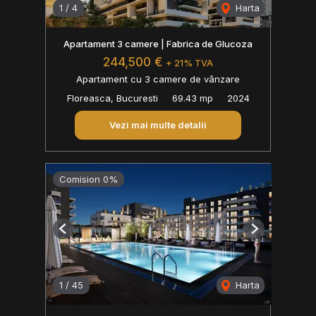
1
/
4
Harta
Apartament 3 camere | Fabrica de Glucoza
244,500 €
+ 21% TVA
Apartament cu 3 camere de vânzare
Floreasca, Bucuresti
69.43 mp
2024
Vezi mai multe detalii
Comision 0%
Previous
Next
1
/
45
Harta