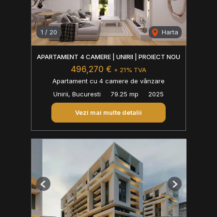
1
/
20
Harta
APARTAMENT 4 CAMERE | UNIRII | PROIECT NOU
496,270 €
+ 21% TVA
Apartament cu 4 camere de vânzare
Unirii, Bucuresti
79.25 mp
2025
Vezi mai multe detalii
Previous
Next