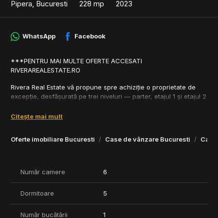
Pipera, Bucuresti
228 mp
2023
WhatsApp
Facebook
***PENTRU MAI MULTE OFERTE ACCESATI
RIVERAREALESTATE.RO
Rivera Real Estate vă propune spre achiziție o proprietate de
excepție, desfășurată pe trei niveluri — parter, etajul 1 și etajul 2
— ce îmbină perfect spațiul, stilul modern și funcționalitatea.
Citește mai mult
La parter, zona de living și dining se deschide larg către o
terasă generoasă, ideală pentru relaxare sau pentru
Oferte imobiliare Bucuresti
Case de vânzare Bucuresti
Case 
organizarea unor întâlniri în aer liber.
Etajul 1 găzduiește trei dormitoare, fiecare beneficiind de baie
proprie, iar dormitorul matrimonial se bucură și de acces la o
terasă privată spațioasă.
Număr camere
6
La etajul 2, proprietatea oferă un spațiu flexibil format dintr-un
dormitor suplimentar și un birou, ambele având acces către o
Dormitoare
5
terasă amplă cu vedere deschisă asupra zonei.
Circulația între spații se realizează natural, prin intermediul unei
Număr bucătării
1