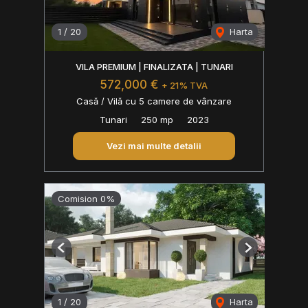
1
/
20
Harta
VILA PREMIUM | FINALIZATA | TUNARI
572,000 €
+ 21% TVA
Casă / Vilă cu 5 camere de vânzare
Tunari
250 mp
2023
Vezi mai multe detalii
Comision 0%
Previous
Next
1
/
20
Harta