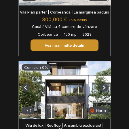
Vila Plan parter | Corbeanca | La marginea padurii
300,000 €
TVA inclus
Casă / Vilă cu 4 camere de vânzare
Corbeanca
150 mp
2023
Vezi mai multe detalii
Comision 0%
Previous
Next
1
/
7
Harta
Vila de lux | Rooftop | Ansamblu exclusivist |