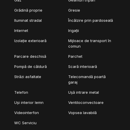
Grădină proprie
Gresie
Iluminat stradal
Încălzire prin pardoseală
Internet
Irigații
Izolație exterioară
Mijloace de transport în
comun
Parcare deschisă
Parchet
Pompă de căldură
Scară interioară
Străzi asfaltate
Telecomandă poartă
garaj
Telefon
Ușă intrare metal
Uși interior lemn
Ventiloconvectoare
Videointerfon
Vopsea lavabilă
WC Serviciu