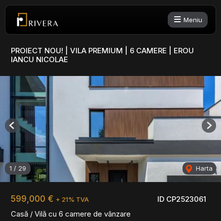
Meniu
PROIECT NOU! | VILA PREMIUM | 6 CAMERE | EROU
IANCU NICOLAE
Previous
Nex
1
/
29
Harta
599,000 €
ID CP2523061
+ 21% TVA
Casă / Vilă cu 6 camere de vânzare