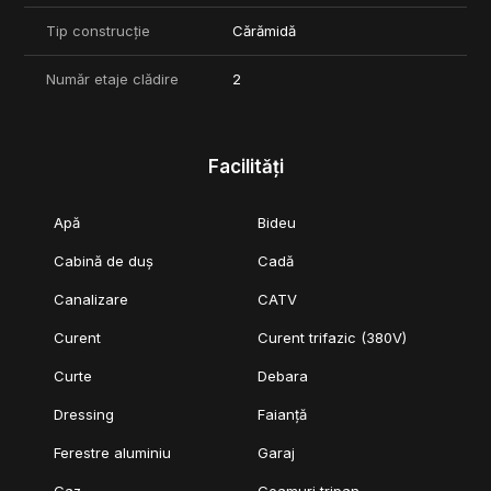
Tip construcție
Cărămidă
Număr etaje clădire
2
Facilități
Apă
Bideu
Cabină de duș
Cadă
Canalizare
CATV
Curent
Curent trifazic (380V)
Curte
Debara
Dressing
Faianță
Ferestre aluminiu
Garaj
Gaz
Geamuri tripan