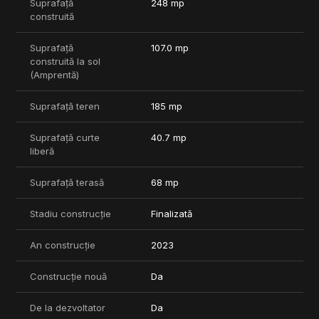
Suprafață
248 mp
Vila se vinde complet finisata.
construită
Pentru mai multe informatii nu ezitati sa ne contactati.
***COMISION 0%.
Suprafață
107.0 mp
construită la sol
(Amprentă)
Suprafață teren
185 mp
Suprafață curte
40.7 mp
liberă
Suprafață terasă
68 mp
Stadiu construcție
Finalizată
An construcție
2023
Construcție nouă
Da
De la dezvoltator
Da