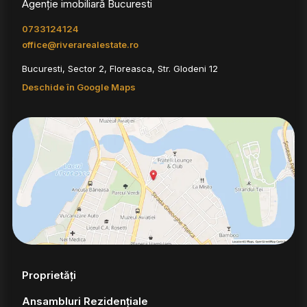
Agenție imobiliară Bucuresti
0733124124
office@riverarealestate.ro
Bucuresti, Sector 2, Floreasca, Str. Glodeni 12
Deschide în Google Maps
Proprietăți
Ansambluri Rezidențiale