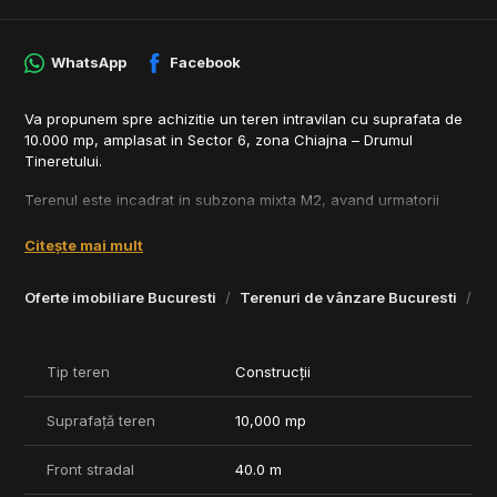
WhatsApp
Facebook
Va propunem spre achizitie un teren intravilan cu suprafata de
10.000 mp, amplasat in Sector 6, zona Chiajna – Drumul
Tineretului.
Terenul este incadrat in subzona mixta M2, avand urmatorii
indicatori urbanistici:
Citește mai mult
regim de inaltime: P+14
POT: 70%
Oferte imobiliare Bucuresti
Terenuri de vânzare Bucuresti
Te
CUT: 2.5
Deschiderea la strada este de aproximativ 40 ml, cu acces
direct din Drumul Tineretului.
Tip teren
Construcții
Pe teren sunt deja existente doua constructii metalice:
Suprafață teren
10,000 mp
hala de aproximativ 1.200 mp
structura suplimentara de aproximativ 200 mp
Front stradal
40.0 m