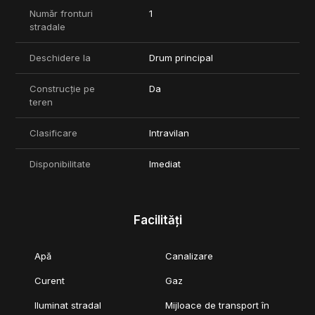
Proprietatea este potrivita atat pentru dezvoltare industriala
Număr fronturi
1
(exista proiect disponibil pentru hala de 3.500 mp), cat si pentru
stradale
dezvoltare rezidentiala, conform regimului de inaltime permis.
Pret: 205 euro/mp (fara TVA)
Deschidere la
Drum principal
Pentru mai multe detalii sau stabilirea unei vizionari, va stam la
Construcție pe
Da
dispozitie.
teren
Clasificare
Intravilan
Disponibilitate
Imediat
Facilități
Apă
Canalizare
Curent
Gaz
Iluminat stradal
Mijloace de transport în