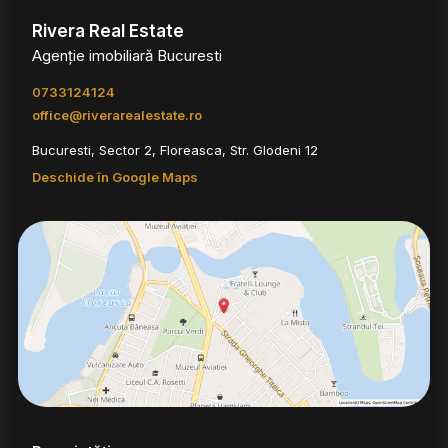
Rivera Real Estate
Agenție imobiliară Bucuresti
0733124124
office@riverarealestate.ro
Bucuresti, Sector 2, Floreasca, Str. Glodeni 12
Deschide în Google Maps