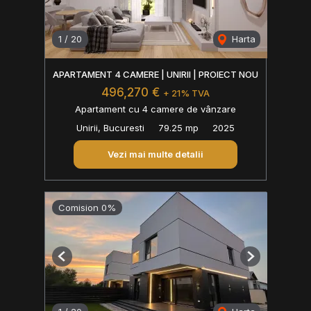
1
/
20
Harta
APARTAMENT 4 CAMERE | UNIRII | PROIECT NOU
496,270 €
+ 21% TVA
Apartament cu 4 camere de vânzare
Unirii, Bucuresti
79.25 mp
2025
Vezi mai multe detalii
Comision 0%
Previous
Next