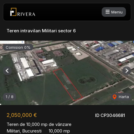
Meniu
Teren intravilan Militari sector 6
Comision 0%
Previous
Nex
1
/
8
Harta
2,050,000 €
ID CP3046681
Teren de 10,000 mp de vânzare
Militari, Bucuresti
10,000 mp