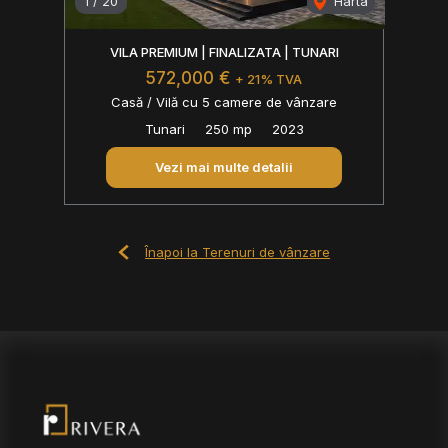
1
/
20
Harta
VILA PREMIUM | FINALIZATA | TUNARI
572,000 €
+ 21% TVA
Casă / Vilă cu 5 camere de vânzare
Tunari
250 mp
2023
Vezi mai multe detalii
Înapoi la Terenuri de vânzare