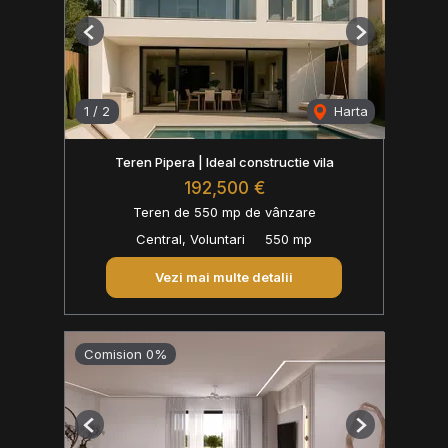
Previous
Next
1
/
2
Harta
Teren Pipera | Ideal constructie vila
192,500 €
Teren de 550 mp de vânzare
Central, Voluntari
550 mp
Vezi mai multe detalii
Comision 0%
Previous
Next