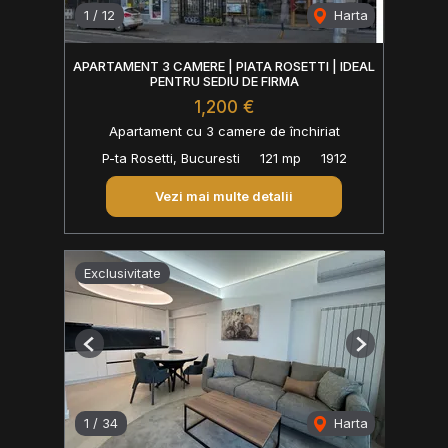
1
/
12
Harta
APARTAMENT 3 CAMERE | PIATA ROSETTI | IDEAL
PENTRU SEDIU DE FIRMA
1,200 €
Apartament cu 3 camere de închiriat
P-ta Rosetti, Bucuresti
121 mp
1912
Vezi mai multe detalii
Exclusivitate
Previous
Next
1
/
34
Harta