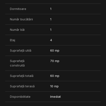
nordul capitalei.
Dormitoare
1
Pretul de inchirirere este de 850€ TVA inclus.
📞 Pentru detalii și programarea unei vizionări, contactează
Număr bucătării
1
echipa Rivera Real Estate.
Număr băi
1
Etaj
4
Suprafață utilă
60 mp
Suprafață
70 mp
construită
Suprafață totală
60 mp
Suprafață terasă
10 mp
Disponibilitate
Imediat