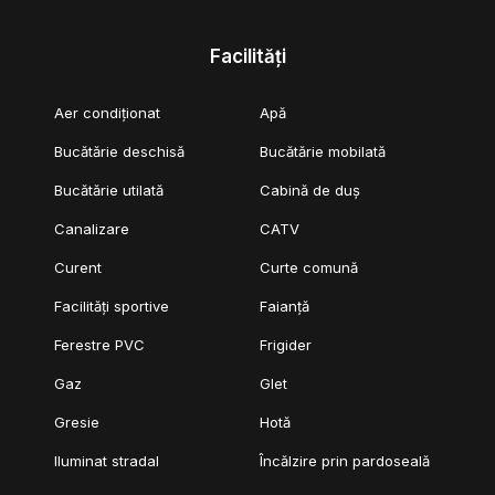
Facilități
Aer condiționat
Apă
Bucătărie deschisă
Bucătărie mobilată
Bucătărie utilată
Cabină de duș
Canalizare
CATV
Curent
Curte comună
Facilități sportive
Faianță
Ferestre PVC
Frigider
Gaz
Glet
Gresie
Hotă
Iluminat stradal
Încălzire prin pardoseală