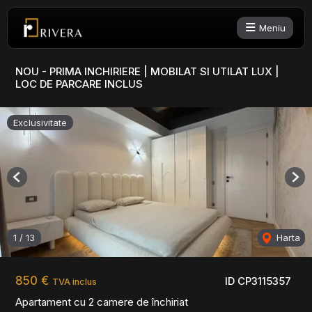
Meniu
NOU - PRIMA INCHIRIERE | MOBILAT SI UTILAT LUX |
LOC DE PARCARE INCLUS
Exclusivitate
Previous
Nex
1
/
13
Harta
850 €
ID CP3115357
TVA inclus
Apartament cu 2 camere de închiriat