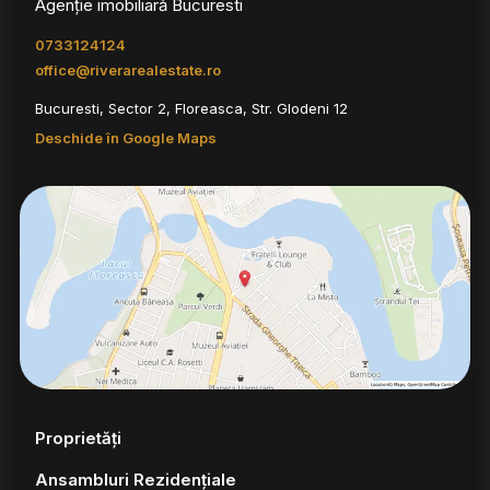
Agenție imobiliară Bucuresti
0733124124
office@riverarealestate.ro
Bucuresti, Sector 2, Floreasca, Str. Glodeni 12
Deschide în Google Maps
Proprietăți
Ansambluri Rezidențiale