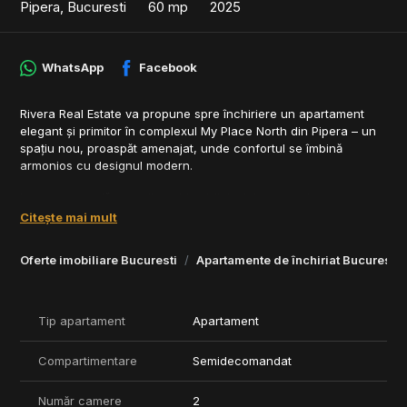
Pipera, Bucuresti
60 mp
2025
WhatsApp
Facebook
Rivera Real Estate va propune spre închiriere un apartament
elegant și primitor în complexul My Place North din Pipera – un
spațiu nou, proaspăt amenajat, unde confortul se îmbină
armonios cu designul modern.
Lumina naturală, tonurile calde și finisajele atent alese
transformă acest apartament într-un loc în care te poți simți
Citește mai mult
acasă din primul moment. Livingul deschis, terasa generoasă și
atmosfera rafinată creează un echilibru plăcut între relaxare și
Oferte imobiliare Bucuresti
Apartamente de închiriat Bucuresti
stil.
Apartamentul este complet mobilat și utilat, oferind un ambient
modern și funcțional, ideal pentru un stil de viață urban. În plus,
Tip apartament
Apartament
beneficiul unui loc de parcare subteran privat aduce un plus de
confort și siguranță.
Compartimentare
Semidecomandat
Este alegerea ideală pentru cei care își doresc un apartament
nou, elegant și bine poziționat, într-un complex modern din
Număr camere
2