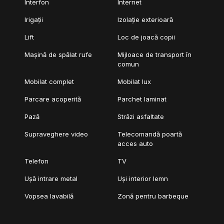
Interfon
Internet
Irigații
Izolație exterioară
Lift
Loc de joacă copii
Mașină de spălat rufe
Mijloace de transport în
comun
Mobilat complet
Mobilat lux
Parcare acoperită
Parchet laminat
Pază
Străzi asfaltate
Supraveghere video
Telecomandă poartă
acces auto
Telefon
TV
Ușă intrare metal
Uși interior lemn
Vopsea lavabilă
Zonă pentru barbeque