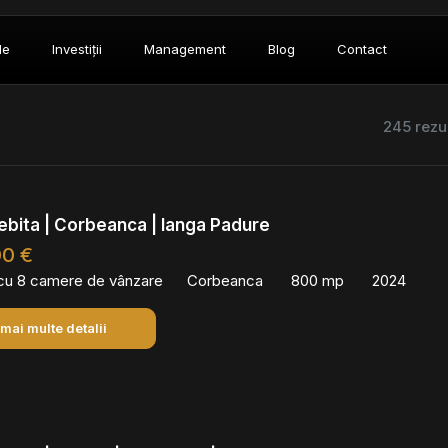
le
Investiții
Management
Blog
Contact
245 rezu
ebita | Corbeanca | langa Padure
00 €
 cu 8 camere de vânzare
Corbeanca
800 mp
2024
 mai multe detalii