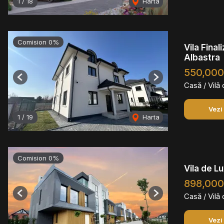
1
/
18
Harta
Comision 0%
Vila Fina
Albastra
550,000
Previous
Next
Casă / Vilă
Vezi
1
/
19
Harta
Comision 0%
Vila de Lu
898,00
Casă / Vilă
Previous
Next
Vezi