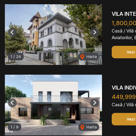
VILA INT
1,800,0
Casă / Vilă
Previous
Next
Aviatorilor,
Vezi
1
/
24
Harta
VILA IND
449,999
Casă / Vilă
Previous
Next
Vezi
1
/
9
Harta