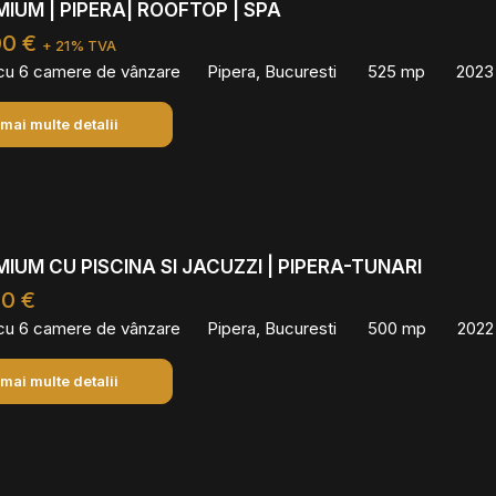
MIUM | PIPERA| ROOFTOP | SPA
00 €
+ 21% TVA
 cu 6 camere de vânzare
Pipera, Bucuresti
525 mp
2023
 mai multe detalii
MIUM CU PISCINA SI JACUZZI | PIPERA-TUNARI
00 €
 cu 6 camere de vânzare
Pipera, Bucuresti
500 mp
2022
 mai multe detalii