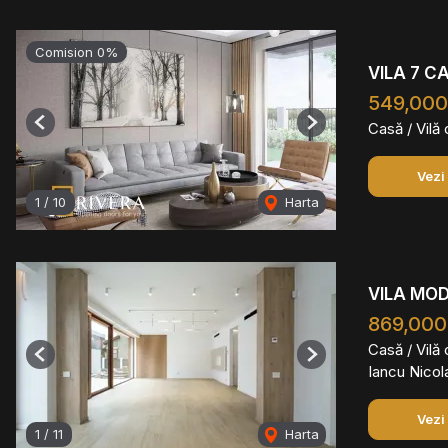
Comision 0%
VILA 7 C
549,00
Casă / Vilă
Previous
Next
Vezi
1
/
10
Harta
VILA MOD
869,000
Casă / Vilă
Previous
Next
Iancu Nicol
Vezi
1
/
11
Harta