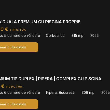
IVIDUALA PREMIUM CU PISCINA PROPRIE
00 €
+ 21% TVA
 cu 5 camere de vânzare
Corbeanca
315 mp
2025
 mai multe detalii
MIUM TIP DUPLEX | PIPERA | COMPLEX CU PISCINA
0 €
+ 21% TVA
 cu 6 camere de vânzare
Pipera, Bucuresti
306 mp
2025
 mai multe detalii