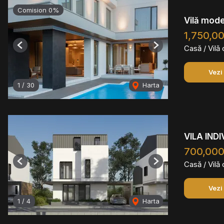
Comision 0%
Vilă mode
1,750,0
Casă / Vilă
Previous
Next
Vezi
1
/
30
Harta
VILA IND
700,00
Casă / Vilă
Previous
Next
Vezi
1
/
4
Harta