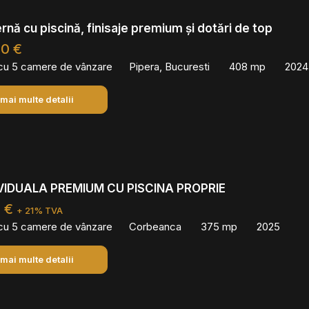
rnă cu piscină, finisaje premium și dotări de top
00 €
 cu 5 camere de vânzare
Pipera, Bucuresti
408 mp
2024
 mai multe detalii
IVIDUALA PREMIUM CU PISCINA PROPRIE
0 €
+ 21% TVA
 cu 5 camere de vânzare
Corbeanca
375 mp
2025
 mai multe detalii