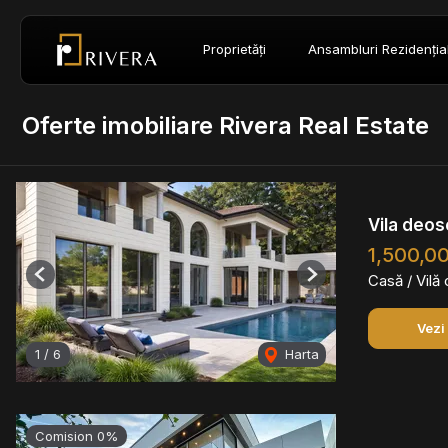
Proprietăți
Ansambluri Rezidenția
Oferte imobiliare Rivera Real Estate
Vila deos
1,500,0
Casă / Vilă
Previous
Next
Vezi
1
/
6
Harta
Comision 0%