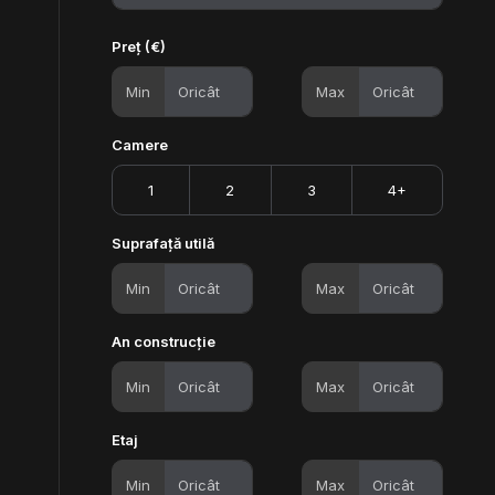
Preț (€)
Min
Max
Camere
1
2
3
4+
Suprafață utilă
Min
Max
An construcție
Min
Max
Etaj
Min
Max