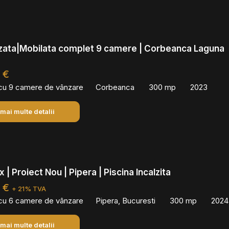
lizata|Mobilata complet 9 camere | Corbeanca Laguna
 €
 cu 9 camere de vânzare
Corbeanca
300 mp
2023
 mai multe detalii
x | Proiect Nou | Pipera | Piscina Incalzita
0 €
+ 21% TVA
 cu 6 camere de vânzare
Pipera, Bucuresti
300 mp
2024
 mai multe detalii