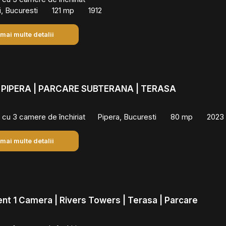
i, Bucuresti
121 mp
1912
 mai multe detalii
PIPERA | PARCARE SUBTERANA | TERASA
cu 3 camere de închiriat
Pipera, Bucuresti
80 mp
2023
 mai multe detalii
t 1 Camera | Rivers Towers | Terasa | Parcare