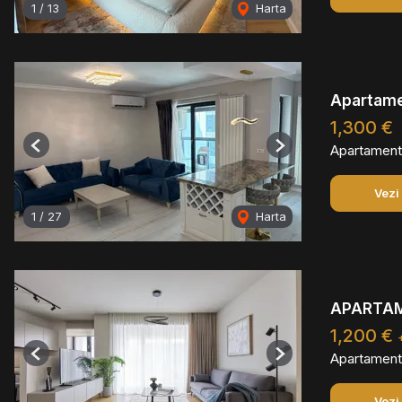
1
/
13
Harta
Apartamen
1,300 €
Apartament 
Previous
Next
Vezi
1
/
27
Harta
APARTAME
1,200 €
Apartament 
Previous
Next
Vezi