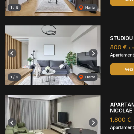
1
/
9
Harta
STUDIOU 
800 €
+ 
Apartament 
Previous
Next
Vezi
1
/
9
Harta
APARTAME
NICOLAE
1,800 €
Previous
Next
Apartament 