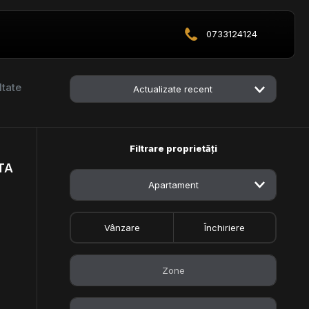
0733124124
ltate
Actualizate recent
Filtrare proprietăți
TA
Apartament
Vânzare
Închiriere