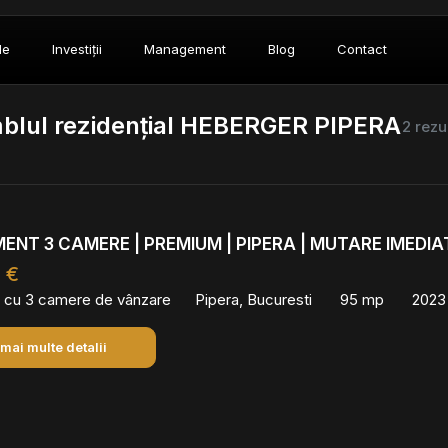
le
Investiții
Management
Blog
Contact
blul rezidențial HEBERGER PIPERA
2 rezu
NT 3 CAMERE | PREMIUM | PIPERA | MUTARE IMEDIA
 €
 cu 3 camere de vânzare
Pipera, Bucuresti
95 mp
2023
 mai multe detalii