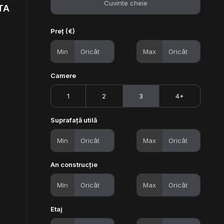
TA
Preț (€)
Min
Max
Camere
1
2
3
4+
Suprafață utilă
Min
Max
An construcție
Min
Max
Etaj