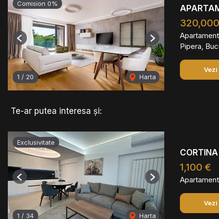
Comision 0%
APARTAME
320,000
Apartament
Previous
Next
Pipera, Buc
Vezi
1
/
20
Harta
Te-ar putea interesa și:
Exclusivitate
CORTINA 
1,100 €
Apartament 
Previous
Next
Vezi
1
/
34
Harta