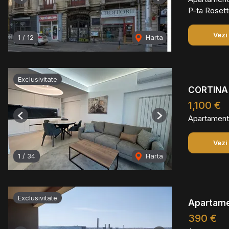
Previous
Next
P-ta Rosett
Vezi
1
/
12
Harta
Exclusivitate
CORTINA 
1,100 €
Apartament 
Previous
Next
Vezi
1
/
34
Harta
Exclusivitate
Apartamen
390 €