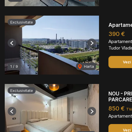
Exclusivitate
Apartamen
390 €
Apartament 
Previous
Next
Tudor Vladi
Vezi
1
/
9
Harta
Exclusivitate
NOU - PRI
PARCARE
850 €
TVA
Previous
Next
Apartament 
Vezi