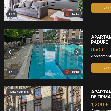
Vezi
1
/
9
Harta
APARTAME
PADURE
950 €
Previous
Next
Apartament 
Vezi
1
/
13
Harta
APARTAME
Comision 0%
DE FIRMA
1,200 €
Apartament 