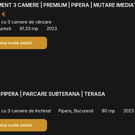
NT 3 CAMERE | PREMIUM | PIPERA | MUTARE IMEDIA
 €
 cu 3 camere de vânzare
uresti
91.33 mp
2023
 mai multe detalii
PIPERA | PARCARE SUBTERANA | TERASA
cu 3 camere de închiriat
Pipera, Bucuresti
80 mp
2023
 mai multe detalii