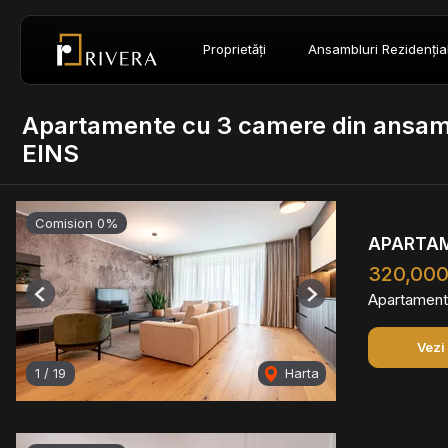
Proprietăți
Ansambluri Rezidenția
Apartamente cu 3 camere din ansam
EINS
Comision 0%
APARTAME
320,000
Apartament
Previous
Next
Vezi
1
/
19
Harta