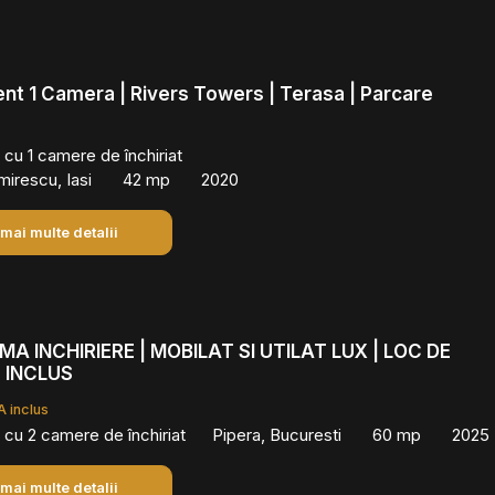
t 1 Camera | Rivers Towers | Terasa | Parcare
cu 1 camere de închiriat
mirescu, Iasi
42 mp
2020
 mai multe detalii
MA INCHIRIERE | MOBILAT SI UTILAT LUX | LOC DE
 INCLUS
 inclus
cu 2 camere de închiriat
Pipera, Bucuresti
60 mp
2025
 mai multe detalii