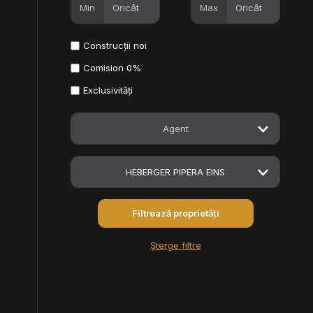
Min
Max
Construcții noi
Comision 0%
Exclusivități
Agent
HEBERGER PIPERA EINS
Șterge filtre