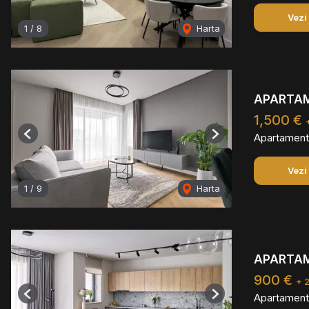
Vezi
1
/
8
Harta
APARTAME
1,500 €
Apartament 
Previous
Next
Vezi
1
/
9
Harta
APARTAME
900 €
+ 
Apartament 
Previous
Next