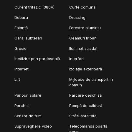
Curent trifazic (380V)
Curte comună
Debara
Dressing
Faianță
Ferestre aluminiu
Garaj subteran
Geamuri tripan
Gresie
Iluminat stradal
Încălzire prin pardoseală
Interfon
Internet
Izolație exterioară
Lift
Mijloace de transport în
comun
Panouri solare
Parcare deschisă
Parchet
Pompă de căldură
Senzor de fum
Străzi asfaltate
Supraveghere video
Telecomandă poartă
garaj