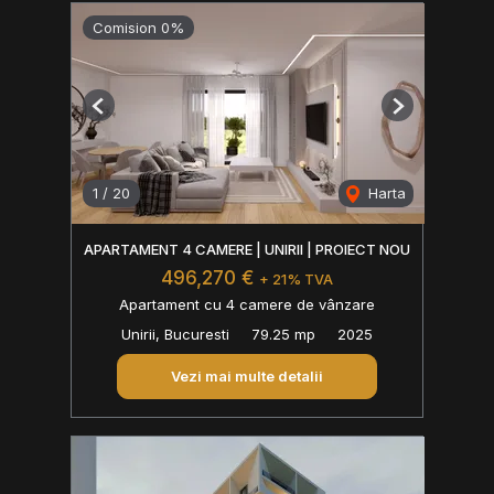
Comision 0%
Previous
Next
1
/
20
Harta
APARTAMENT 4 CAMERE | UNIRII | PROIECT NOU
496,270 €
+ 21% TVA
Apartament cu 4 camere de vânzare
Unirii, Bucuresti
79.25 mp
2025
Vezi mai multe detalii