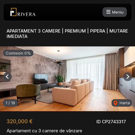
Meniu
APARTAMENT 3 CAMERE | PREMIUM | PIPERA | MUTARE
IMEDIATA
Comision 0%
Previous
Nex
1
/
19
Harta
320,000 €
ID CP2743317
Apartament cu 3 camere de vânzare