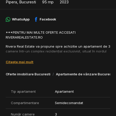
Pipera, Bucuresti
95 mp
2023
WhatsApp
Facebook
***PENTRU MAI MULTE OFERTE ACCESATI
RIVERAREALESTATE.RO
Rivera Real Estate va propune spre achizitie un apartament de 3
camere într-un complex rezidențial exclusivist, situat în nordul
Bucureștiului. Acest apartament oferă un stil de viață modern,
confortabil și sustenabil, construit la cele mai înalte standarde.
Citește mai mult
Specificații Premium și Design Elegant
Oferte imobiliare Bucuresti
Apartamente de vânzare Bucuresti
- Suprafață generoasă și compartimentare inteligentă.
- Living spațios și luminos, perfect pentru relaxare.
- Bucătărie modernă + dining, ideală pentru pasionații de gătit.
Tip apartament
Apartament
- Dormitoare primitoare, cu finisaje premium și izolare fonică.
- Băi elegante, dotate cu obiecte sanitare de la branduri
Compartimentare
Semidecomandat
renumite.
- Terase spațioase cu finisaje premium si cu spatii de
depozitare.
Număr camere
3