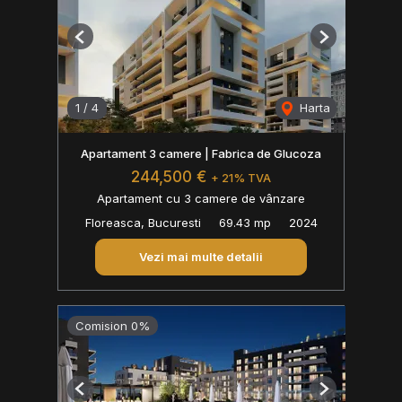
Previous
Next
1
/
4
Harta
Apartament 3 camere | Fabrica de Glucoza
244,500 €
+ 21% TVA
Apartament cu 3 camere de vânzare
Floreasca, Bucuresti
69.43 mp
2024
Vezi mai multe detalii
Comision 0%
Previous
Next