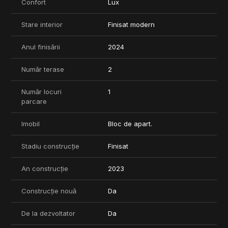
sport.
Confort
Lux
Un apartament premium pentru un stil de viață modern și
Stare interior
Finisat modern
exclusivist!
Pentru mai multe informatii te astpam la o vizionare!
Anul finisării
2024
*** Preturile pentru aceasta tipologie de apartament pornesc
de la 320.000 EUR+TVA.
Număr terase
2
Pozele sunt din showroom si au rol informativ.
Număr locuri
1
Comision 0%!
parcare
Imobil
Bloc de apart.
Stadiu construcție
Finisat
An construcție
2023
Construcție nouă
Da
De la dezvoltator
Da