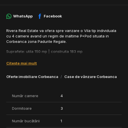
WhatsApp
Facebook
Rivera Real Estate va ofera spre vanzare o Vila tip individuala
cu 4 camere avand un regim de inaltime P+Pod situata in
Corbeanca zona Padurile Regale.
Suprafete: utila 150 mp | construita 183 mp
Teren 680 mp | Curte libera 580 mp
Citește mai mult
Compartimentare:
Oferte imobiliare Corbeanca
Case de vânzare Corbeanca
Parter : living bucatarie vestibul doua doritoare doua bai birou
camere tehnica terasa gradina
Număr camere
4
Pod depozitare
Numar locuri de parcare: 2 | Tip parcare: in curte
Dormitoare
3
Termen finalizare : august 2023
Număr bucătării
1
Casa se vinde nemobilata, la alb, fara finisaje. Pozele sunt din