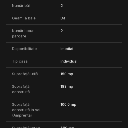
Showroom.
Număr băi
2
Comision 0%
Geam la baie
Da
Număr locuri
2
parcare
Disponibilitate
Imediat
Tip casă
Individual
Suprafață utilă
150 mp
Suprafață
183 mp
construită
Suprafață
100.0 mp
construită la sol
(Amprentă)
Suprafață teren
680 mp