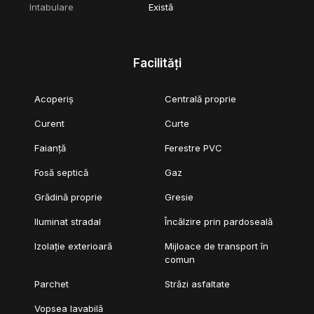
Intabulare
Există
Facilități
Acoperiș
Centrală proprie
Curent
Curte
Faianță
Ferestre PVC
Fosă septică
Gaz
Grădină proprie
Gresie
Iluminat stradal
Încălzire prin pardoseală
Izolație exterioară
Mijloace de transport în
comun
Parchet
Străzi asfaltate
Vopsea lavabilă