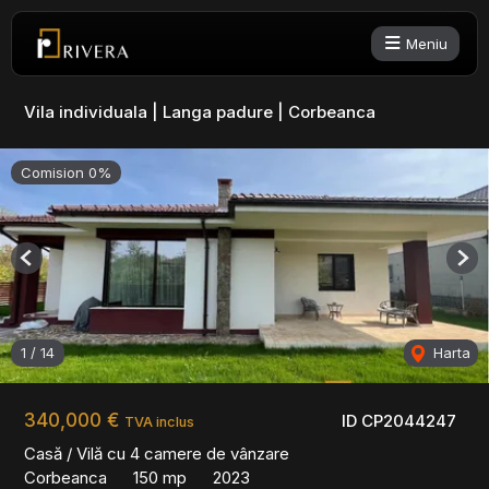
Meniu
Vila individuala | Langa padure | Corbeanca
Comision 0%
Previous
Nex
1
/
14
Harta
340,000 €
ID CP2044247
TVA inclus
Casă / Vilă cu 4 camere de vânzare
Corbeanca
150 mp
2023