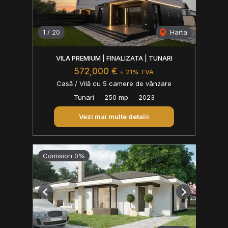
1
/
20
Harta
VILA PREMIUM | FINALIZATA | TUNARI
572,000 €
+ 21% TVA
Casă / Vilă cu 5 camere de vânzare
Tunari
250 mp
2023
Vezi mai multe detalii
Comision 0%
Previous
Next