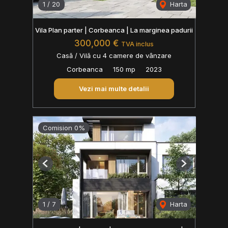
1
/
20
Harta
Vila Plan parter | Corbeanca | La marginea padurii
300,000 €
TVA inclus
Casă / Vilă cu 4 camere de vânzare
Corbeanca
150 mp
2023
Vezi mai multe detalii
Comision 0%
Previous
Next
1
/
7
Harta