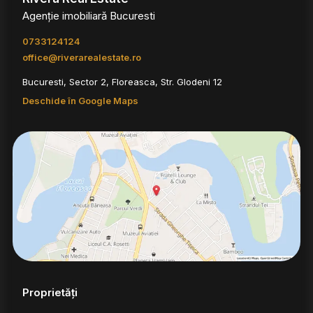
Agenție imobiliară Bucuresti
0733124124
office@riverarealestate.ro
Bucuresti, Sector 2, Floreasca, Str. Glodeni 12
Deschide în Google Maps
Proprietăți