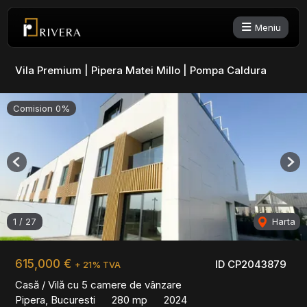
Meniu
Vila Premium | Pipera Matei Millo | Pompa Caldura
Comision 0%
Previous
Nex
1
/
27
Harta
615,000 €
ID CP2043879
+ 21% TVA
Casă / Vilă cu 5 camere de vânzare
Pipera, Bucuresti
280 mp
2024