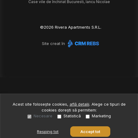
Case vile de închiriat Bucuresti, Iancu Nicolae
©
2026
Rivera Apartments S.R.L.
Site creat în
Acest site folosește cookies,
află detalii
.
Alege ce tipuri de
cookies dorești să permitem:
Necesare
Statistică
Marketing
Resping tot
Accept tot
Sună acum
Solicită vizionare