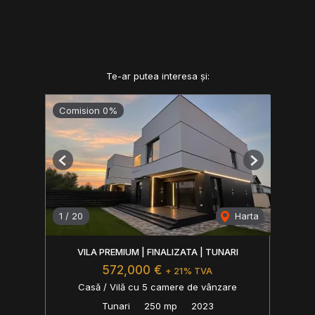
Te-ar putea interesa și:
Comision 0%
Previous
Next
1
/
20
Harta
VILA PREMIUM | FINALIZATA | TUNARI
572,000 €
+ 21% TVA
Casă / Vilă cu 5 camere de vânzare
Tunari
250 mp
2023