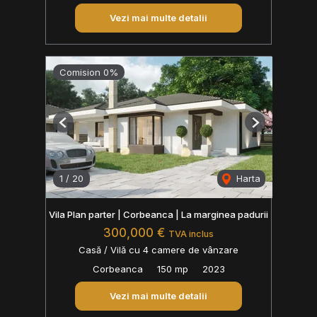
Vezi mai multe detalii
Comision 0%
Previous
Next
1
/
20
Harta
Vila Plan parter | Corbeanca | La marginea padurii
300,000 €
TVA inclus
Casă / Vilă cu 4 camere de vânzare
Corbeanca
150 mp
2023
Vezi mai multe detalii