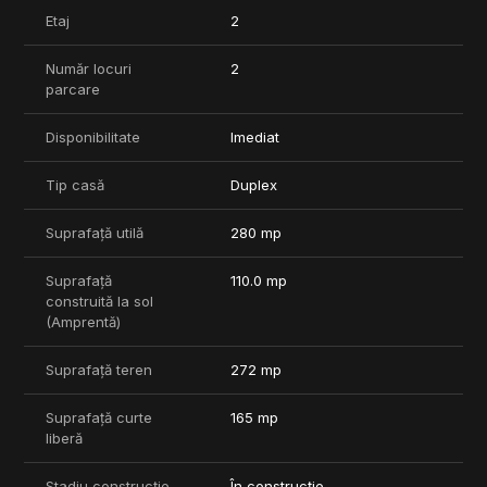
- Pompă de căldură sol-apă
Etaj
2
- Sistem Smart Home integrat
Număr locuri
2
Nu sunt incluse in preț:
parcare
- Ceramică (gresie faianță)
- Obiecte sanitare
- Parchet
Disponibilitate
Imediat
- Uși de interior
- Finisaj trepte
Tip casă
Duplex
- Balustradă interioară
- Peisagistică curte
Suprafață utilă
280 mp
- Corpuri de iluminat
Suprafață
110.0 mp
construită la sol
(Amprentă)
Suprafață teren
272 mp
Suprafață curte
165 mp
liberă
Stadiu construcție
În construcție