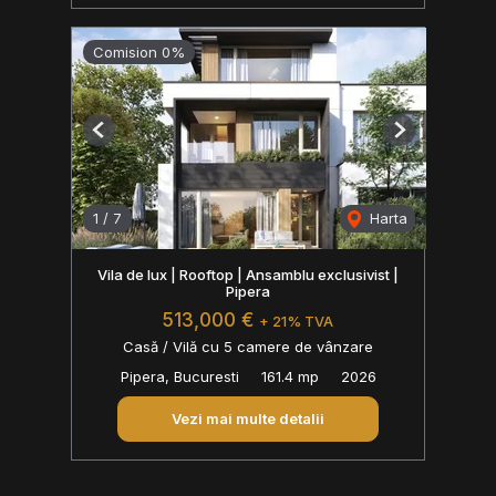
Comision 0%
Previous
Next
1
/
7
Harta
Vila de lux | Rooftop | Ansamblu exclusivist |
Pipera
513,000 €
+ 21% TVA
Casă / Vilă cu 5 camere de vânzare
Pipera, Bucuresti
161.4 mp
2026
Vezi mai multe detalii