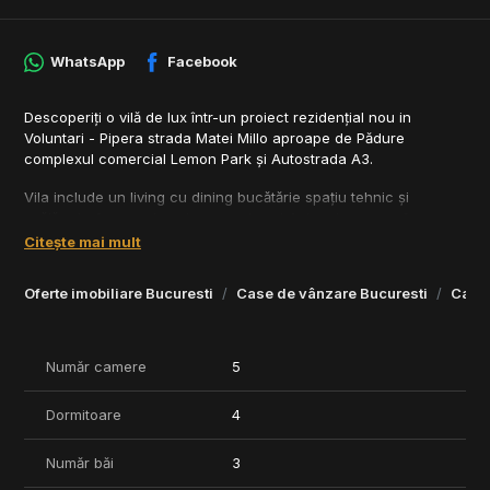
WhatsApp
Facebook
Descoperiți o vilă de lux într-un proiect rezidențial nou in
Voluntari - Pipera strada Matei Millo aproape de Pădure
complexul comercial Lemon Park și Autostrada A3.
Vila include un living cu dining bucătărie spațiu tehnic și
spălătorie 3 grupuri sanitare cu duș și 4 dormitoare cu 3
dressing-uri.
Citește mai mult
În preț sunt incluse:
Oferte imobiliare Bucuresti
Case de vânzare Bucuresti
Case 
- Amenajare spații comune
- 10 locuri de parcare pentru vizitatori
- Finisaje exterioare (terase și balcon cu ceramică)
- Izolație termică de 15 cm
Număr camere
5
- Sistem fotovoltaic
- Ușă performantă cu acces cu amprentă
Dormitoare
4
- Tencuieli instalații sanitare și de încălzire în pardoseală
- Ventilație centralizată cu recuperare de căldură
Număr băi
3
- Răcire cu serpentine în tavan
- Instalații electrice complete