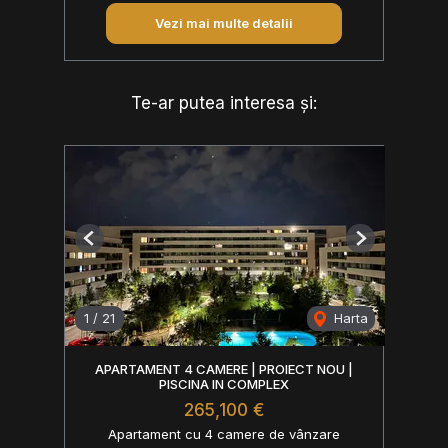
Vezi mai multe detalii
Te-ar putea interesa și:
Previous
Next
1
/
21
Harta
APARTAMENT 4 CAMERE | PROIECT NOU |
PISCINA IN COMPLEX
265,100 €
Apartament cu 4 camere de vânzare