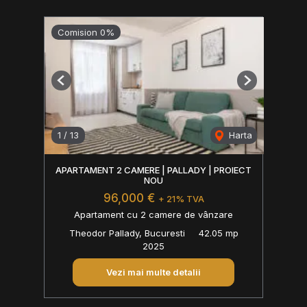
Comision 0%
Previous
Next
1
/
13
Harta
APARTAMENT 2 CAMERE | PALLADY | PROIECT
NOU
96,000 €
+ 21% TVA
Apartament cu 2 camere de vânzare
Theodor Pallady, Bucuresti
42.05 mp
2025
Vezi mai multe detalii