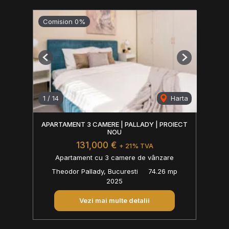
Comision 0%
Previous
Next
1
/
14
Harta
APARTAMENT 3 CAMERE | PALLADY | PROIECT
NOU
131,000 €
+ 21% TVA
Apartament cu 3 camere de vânzare
Theodor Pallady, Bucuresti
74.26 mp
2025
Vezi mai multe detalii