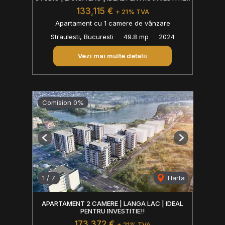
133,115 €
+ 21% TVA
Apartament cu 1 camere de vânzare
Straulesti, Bucuresti
49.8 mp
2024
Vezi mai multe detalii
Comision 0%
Previous
Next
1
/
7
Harta
APARTAMENT 2 CAMERE | LANGA LAC | IDEAL
PENTRU INVESTITIE!!
173,372 €
+ 21% TVA