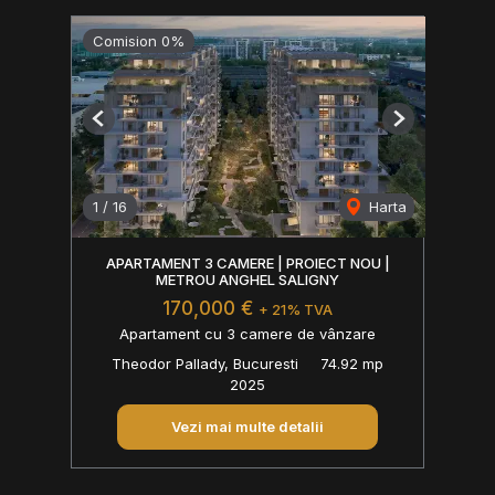
Comision 0%
Previous
Next
1
/
16
Harta
APARTAMENT 3 CAMERE | PROIECT NOU |
METROU ANGHEL SALIGNY
170,000 €
+ 21% TVA
Apartament cu 3 camere de vânzare
Theodor Pallady, Bucuresti
74.92 mp
2025
Vezi mai multe detalii