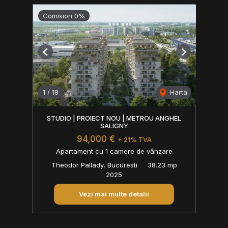
Comision 0%
Previous
Next
1
/
18
Harta
STUDIO | PROIECT NOU | METROU ANGHEL
SALIGNY
94,000 €
+ 21% TVA
Apartament cu 1 camere de vânzare
Theodor Pallady, Bucuresti
38.23 mp
2025
Vezi mai multe detalii