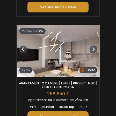
Vezi mai multe detalii
Comision 0%
Previous
Next
1
/
15
Harta
APARTAMENT 2 CAMERE | UNIRII | PROIECT NOU |
CURTE GENEROASA
268,650 €
Apartament cu 2 camere de vânzare
Unirii, Bucuresti
45.06 mp
2025