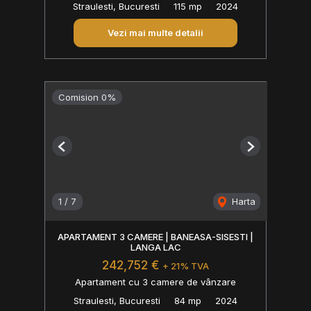
Straulesti, Bucuresti
115 mp
2024
Vezi mai multe detalii
Comision 0%
Previous
Next
1
/
7
Harta
APARTAMENT 3 CAMERE | BANEASA-SISESTI |
LANGA LAC
242,752 €
+ 21% TVA
Apartament cu 3 camere de vânzare
Straulesti, Bucuresti
84 mp
2024