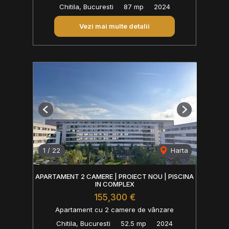
Chitila, Bucuresti
87 mp
2024
Vezi mai multe detalii
Previous
Next
1
/
22
Harta
APARTAMENT 2 CAMERE | PROIECT NOU | PISCINA
IN COMPLEX
155,300 €
Apartament cu 2 camere de vânzare
Chitila, Bucuresti
52.5 mp
2024