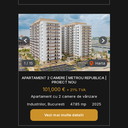
Previous
Next
1
/
15
Harta
APARTAMENT 2 CAMERE | METROU REPUBLICA |
PROIECT NOU
101,000 €
+ 21% TVA
Apartament cu 2 camere de vânzare
Industriilor, Bucuresti
47.85 mp
2025
Vezi mai multe detalii