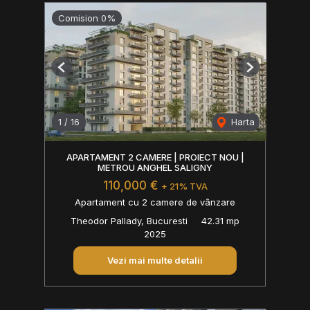
Comision 0%
Previous
Next
1
/
16
Harta
APARTAMENT 2 CAMERE | PROIECT NOU |
METROU ANGHEL SALIGNY
110,000 €
+ 21% TVA
Apartament cu 2 camere de vânzare
Theodor Pallady, Bucuresti
42.31 mp
2025
Vezi mai multe detalii