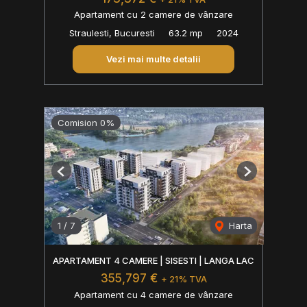
Apartament cu 2 camere de vânzare
Straulesti, Bucuresti
63.2 mp
2024
Vezi mai multe detalii
Comision 0%
Previous
Next
1
/
7
Harta
APARTAMENT 4 CAMERE | SISESTI | LANGA LAC
355,797 €
+ 21% TVA
Apartament cu 4 camere de vânzare