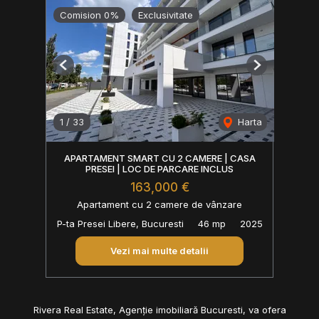
Comision 0%
Exclusivitate
Previous
Next
1
/
33
Harta
APARTAMENT SMART CU 2 CAMERE | CASA
PRESEI | LOC DE PARCARE INCLUS
163,000 €
Apartament cu 2 camere de vânzare
P-ta Presei Libere, Bucuresti
46 mp
2025
Vezi mai multe detalii
Rivera Real Estate, Agenție imobiliară Bucuresti, va ofera