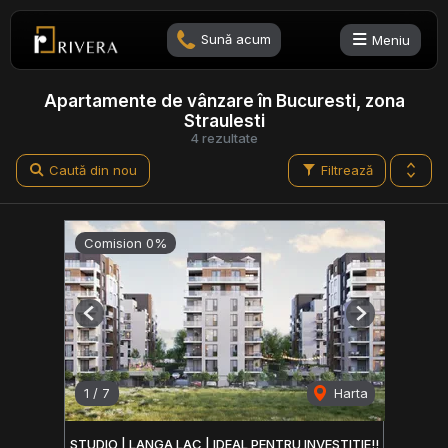
Sună acum
Meniu
Apartamente de vânzare în Bucuresti, zona
Straulesti
4 rezultate
Caută din nou
Filtrează
Comision 0%
Previous
Next
1
/
7
Harta
STUDIO | LANGA LAC | IDEAL PENTRU INVESTITIE!!