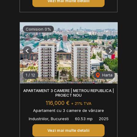
Vezi mai multe detalii
Comision 0%
Previous
Next
1
/
12
Harta
APARTAMENT 3 CAMERE | METROU REPUBLICA |
PROIECT NOU
116,000 €
+ 21% TVA
Apartament cu 3 camere de vânzare
Industriilor, Bucuresti
60.53 mp
2025
Vezi mai multe detalii