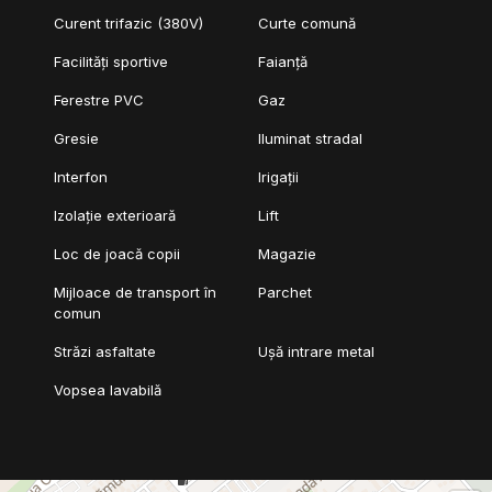
Curent trifazic (380V)
Curte comună
Facilități sportive
Faianță
Ferestre PVC
Gaz
Gresie
Iluminat stradal
Interfon
Irigații
Izolație exterioară
Lift
Loc de joacă copii
Magazie
Mijloace de transport în
Parchet
comun
Străzi asfaltate
Ușă intrare metal
Vopsea lavabilă