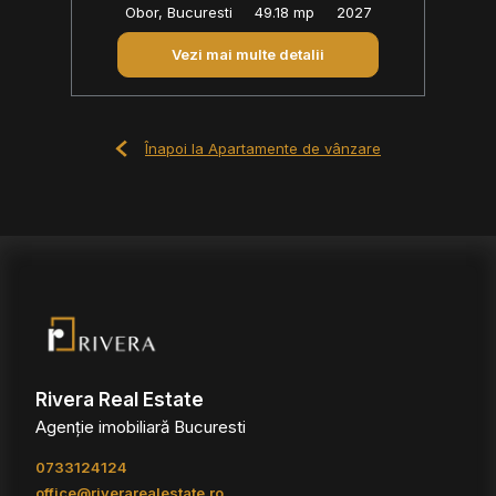
Obor, Bucuresti
49.18 mp
2027
Vezi mai multe detalii
Înapoi la Apartamente de vânzare
Rivera Real Estate
Agenție imobiliară Bucuresti
0733124124
office@riverarealestate.ro