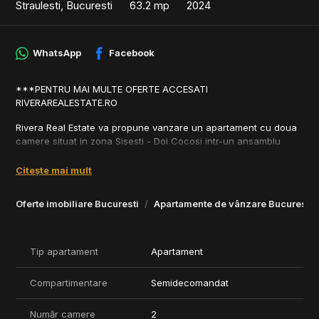
Straulesti, Bucuresti
63.2 mp
2024
WhatsApp
Facebook
***PENTRU MAI MULTE OFERTE ACCESATI
RIVERAREALESTATE.RO
Rivera Real Estate va propune vanzare un apartament cu doua
camere situat in zona Sisesti - Doi Cocosi intr-un ansamblu
rezidential nou.
Citește mai mult
Acest complex rezidențial se remarcă prin infrastructura sa
bine dezvoltată cu scopul de a îmbunătăți traiul locuitorilor. Aici
Oferte imobiliare Bucuresti
Apartamente de vânzare Bucuresti
veți descoperi facilități moderne precum zone de fitness spații
de relaxare înconjurate de natură locuri de joacă special
amenajate pentru cei mici și spații dedicate pentru prietenii
voștri necuvântători.
Tip apartament
Apartament
Proiectul este situat in apropierea metroului si ofera acces facil
Compartimentare
Semidecomandat
catre principalele artere ale orasului.
Locurile de parcare se achizitioneaza separat.
Număr camere
2