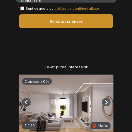
Sunt de acord cu
politica de confidențialitate
Solicită vizionare
Te-ar putea interesa și:
Comision 0%
Previous
Next
1
/
20
Harta