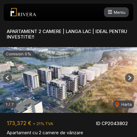
Meniu
APARTAMENT 2 CAMERE | LANGA LAC | IDEAL PENTRU
INVESTITIE!!
Comision 0%
Previous
Nex
1
/
7
Harta
173,372 €
ID CP2043802
+ 21% TVA
Apartament cu 2 camere de vânzare