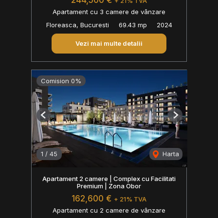
244,500 €
+ 21% TVA
Apartament cu 3 camere de vânzare
Floreasca, Bucuresti
69.43 mp
2024
Vezi mai multe detalii
Comision 0%
Previous
Next
1
/
45
Harta
Apartament 2 camere | Complex cu Facilitati
Premium | Zona Obor
162,600 €
+ 21% TVA
Apartament cu 2 camere de vânzare