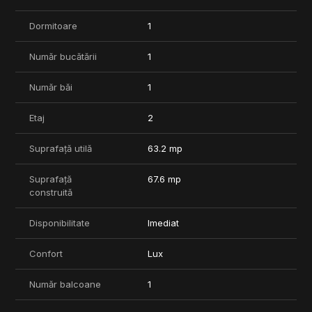
Preturile locurilor de parcare sunt cuprinse intre: 10.000 EUR -
Dormitoare
1
17.000 EUR.
Termen de finalizare 2026.
Număr bucătării
1
Comision 0%
Număr băi
1
Complexul rezidențial Lakeside 11, situat în partea de nord a
Bucureștiului, pe malul Lacului Străulești.
Etaj
2
Amplasat într-o zonă ecologică deosebit de curată a orașului,
Suprafață utilă
63.2 mp
complexul oferă o infrastructură bine dezvoltată, menită să
îmbunătățească calitatea vieții locuitorilor. Aceștia vor beneficia
Suprafață
67.6 mp
de facilități precum o zonă de fitness, spații de recreere liniștite,
construită
locuri de joacă pentru copii și zone dedicate pentru animalele
de companie.
Disponibilitate
Imediat
Bucurați-vă de liniștea naturii fără a compromite confortul vieții
urbane.
Confort
Lux
Număr balcoane
1