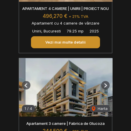
APARTAMENT 4 CAMERE | UNIRII | PROIECT NOU
496,270 €
+ 21% TVA
Apartament cu 4 camere de vânzare
Unirii, Bucuresti
79.25 mp
2025
Vezi mai multe detalii
Previous
Next
1
/
4
Harta
Apartament 3 camere | Fabrica de Glucoza