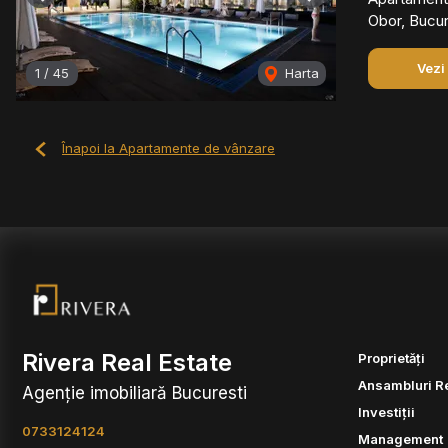
Previous
Next
Obor, Bucur
Vezi
1
/
45
Harta
Înapoi la Apartamente de vânzare
Rivera Real Estate
Proprietăți
Ansambluri R
Agenție imobiliară Bucuresti
Investiții
0733124124
Management