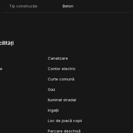
Tip construcție
Beton
ilități
Canalizare
ie
Contor electric
Curte comună
Gaz
Iluminat stradal
Irigații
Loc de joacă copii
Parcare deschisă