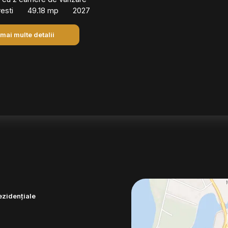
esti
49.18 mp
2027
 mai multe detalii
ezidențiale