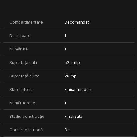
Compartimentare
Decomandat
Dormitoare
1
perioară, gata pentru a fi locuit imediat.
Număr băi
1
Suprafață utilă
52.5 mp
Suprafață curte
26 mp
Stare interior
Finisat modern
Număr terase
1
Stadiu construcție
Finalizată
Construcție nouă
Da