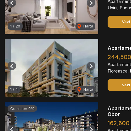
Apartament
Previous
Next
Unirii, Bucu
Vezi
1
/
20
Harta
Apartame
244,50
Apartament
Previous
Next
Floreasca, 
Vezi
1
/
4
Harta
Apartamen
Comision 0%
Obor
162,600
Apartament