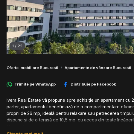
1
/
22
Oferte imobiliare Bucuresti
Apartamente de vânzare Bucuresti
Trimite pe
WhatsApp
Distribuie pe
Facebook
ivera Real Estate vă propune spre achiziție un apartament cu 2
parter, apartamentul beneficiază de o compartimentare eficientă
proprii de 26 mp, ideală pentru relaxare sau petrecerea timpului
dispune și de o terasă de 10,5 mp, cu acces din toate încăperi
Compartimentare optimă:
Citește mai mult