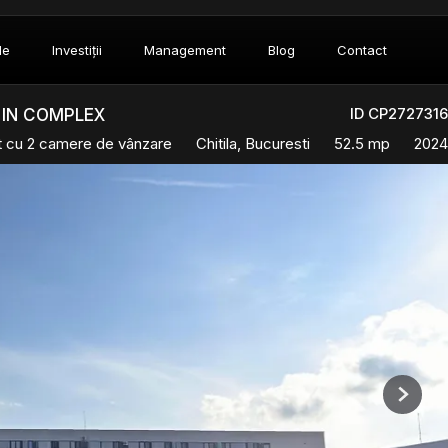
le
Investiții
Management
Blog
Contact
ID CP2727316
 IN COMPLEX
 cu 2 camere de vânzare
Chitila, Bucuresti
52.5 mp
2024
Next