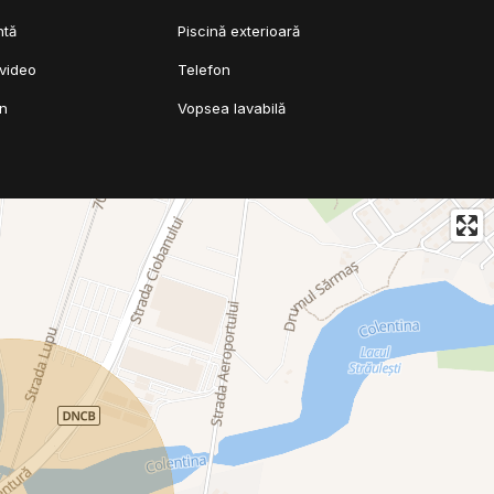
ntă
Piscină exterioară
video
Telefon
mn
Vopsea lavabilă