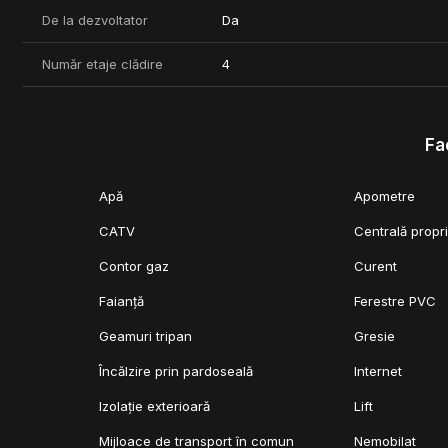
De la dezvoltator
Da
Număr etaje clădire
4
Fac
Apă
Apometre
CATV
Centrală propr
Contor gaz
Curent
Faianță
Ferestre PVC
Geamuri tripan
Gresie
Încălzire prin pardoseală
Internet
Izolație exterioară
Lift
Mijloace de transport în comun
Nemobilat