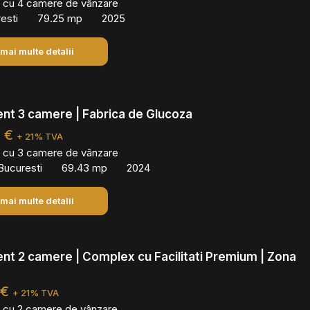
 cu 4 camere de vânzare
resti
79.25 mp
2025
 mai multe detalii
nt 3 camere | Fabrica de Glucoza
0 €
+ 21% TVA
 cu 3 camere de vânzare
Bucuresti
69.43 mp
2024
 mai multe detalii
t 2 camere | Complex cu Facilitati Premium | Zona
 €
+ 21% TVA
 cu 2 camere de vânzare