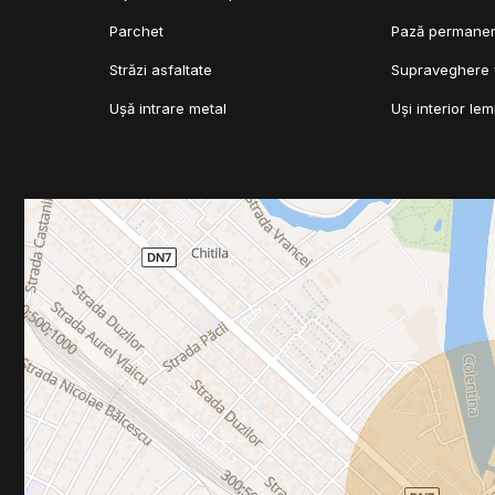
Parchet
Pază permane
Străzi asfaltate
Supraveghere 
Ușă intrare metal
Uși interior le