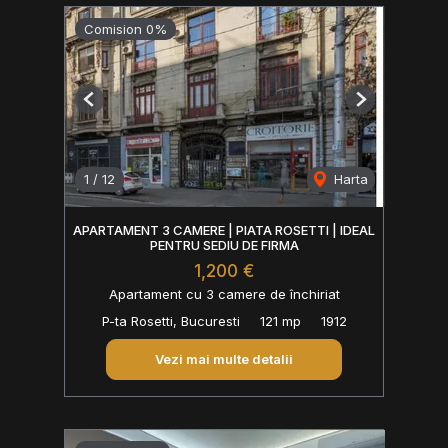
Comision 0%
Previous
Next
1
/
12
Harta
APARTAMENT 3 CAMERE | PIATA ROSETTI | IDEAL
PENTRU SEDIU DE FIRMA
1,200 €
Apartament cu 3 camere de închiriat
P-ta Rosetti, Bucuresti
121 mp
1912
Vezi mai multe detalii