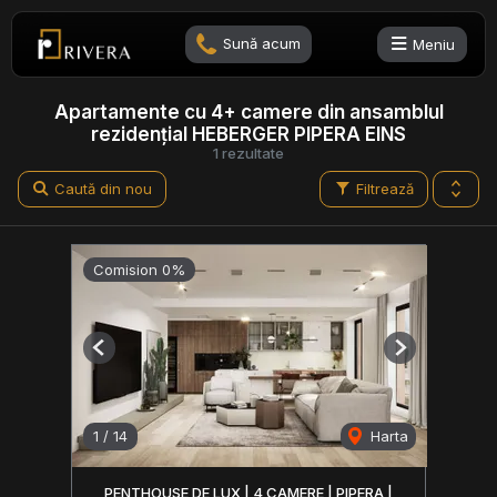
Sună acum
Meniu
Apartamente cu 4+ camere din ansamblul
rezidențial HEBERGER PIPERA EINS
1 rezultate
Caută din nou
Filtrează
Comision 0%
Previous
Next
1
/
14
Harta
PENTHOUSE DE LUX | 4 CAMERE | PIPERA |