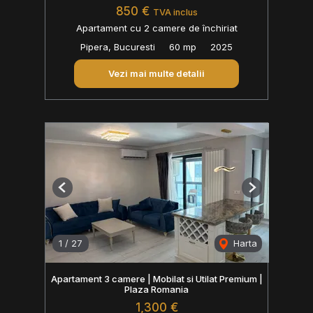
850 €
TVA inclus
Apartament cu 2 camere de închiriat
Pipera, Bucuresti
60 mp
2025
Vezi mai multe detalii
Previous
Next
1
/
27
Harta
Apartament 3 camere | Mobilat si Utilat Premium |
Plaza Romania
1,300 €