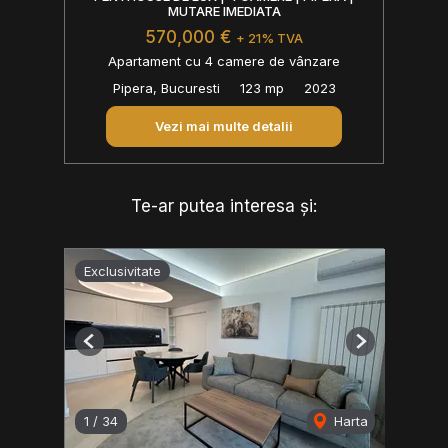
MUTARE IMEDIATA
570,000 €
+ 21% TVA
Apartament cu 4 camere de vânzare
Pipera, Bucuresti
123 mp
2023
Vezi mai multe detalii
Te-ar putea interesa și:
Exclusivitate
Previous
Next
1
/
34
Harta