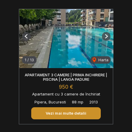
Previous
Next
1
/
13
Harta
APARTAMENT 3 CAMERE | PRIMA INCHIRIERE |
PISCINA | LANGA PADURE
950 €
Apartament cu 3 camere de închiriat
Pipera, Bucuresti
88 mp
2013
Vezi mai multe detalii