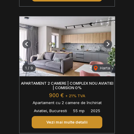
Previous
Next
1
/
9
Harta
APARTAMENT 2 CAMERE | COMPLEX NOU AVIATIEI
| COMISION 0%
900 €
+ 21% TVA
Apartament cu 2 camere de închiriat
Aviatiei, Bucuresti
55 mp
2025
Vezi mai multe detalii