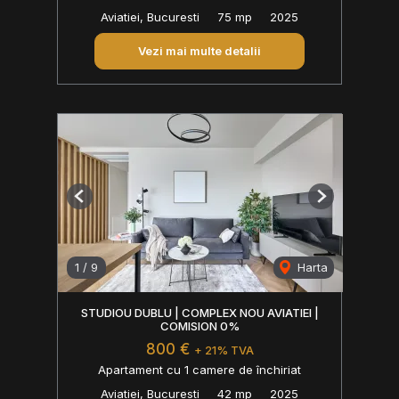
Aviatiei, Bucuresti
75 mp
2025
Vezi mai multe detalii
Previous
Next
1
/
9
Harta
STUDIOU DUBLU | COMPLEX NOU AVIATIEI |
COMISION 0%
800 €
+ 21% TVA
Apartament cu 1 camere de închiriat
Aviatiei, Bucuresti
42 mp
2025