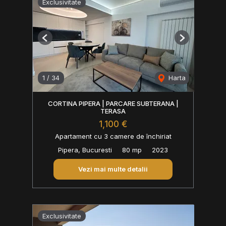
Exclusivitate
Previous
Next
1
/
34
Harta
CORTINA PIPERA | PARCARE SUBTERANA |
TERASA
1,100 €
Apartament cu 3 camere de închiriat
Pipera, Bucuresti
80 mp
2023
Vezi mai multe detalii
Exclusivitate