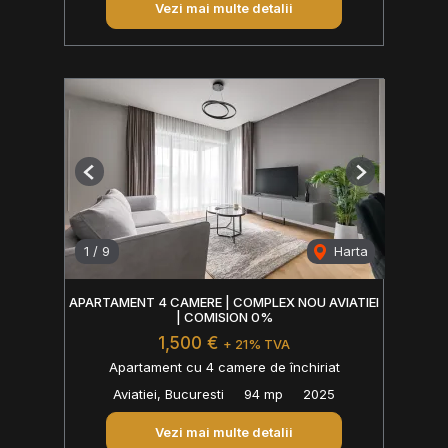
Vezi mai multe detalii
Previous
Next
1
/
9
Harta
APARTAMENT 4 CAMERE | COMPLEX NOU AVIATIEI
| COMISION 0%
1,500 €
+ 21% TVA
Apartament cu 4 camere de închiriat
Aviatiei, Bucuresti
94 mp
2025
Vezi mai multe detalii