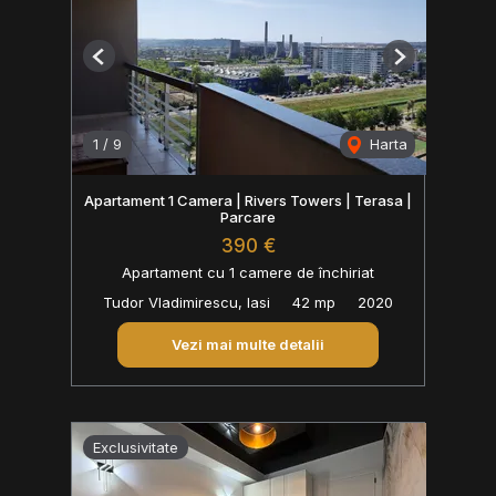
Previous
Next
1
/
9
Harta
Apartament 1 Camera | Rivers Towers | Terasa |
Parcare
390 €
Apartament cu 1 camere de închiriat
Tudor Vladimirescu, Iasi
42 mp
2020
Vezi mai multe detalii
Exclusivitate