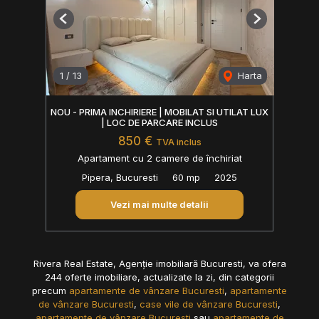
Previous
Next
1
/
13
Harta
NOU - PRIMA INCHIRIERE | MOBILAT SI UTILAT LUX
| LOC DE PARCARE INCLUS
850 €
TVA inclus
Apartament cu 2 camere de închiriat
Pipera, Bucuresti
60 mp
2025
Vezi mai multe detalii
Rivera Real Estate, Agenție imobiliară Bucuresti, va ofera
244 oferte imobiliare, actualizate la zi, din categorii
precum
apartamente de vânzare Bucuresti
,
apartamente
de vânzare Bucuresti
,
case vile de vânzare Bucuresti
,
apartamente de vânzare Bucuresti
sau
apartamente de