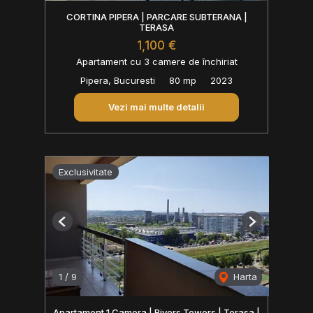
CORTINA PIPERA | PARCARE SUBTERANA |
TERASA
1,100 €
Apartament cu 3 camere de închiriat
Pipera, Bucuresti
80 mp
2023
Vezi mai multe detalii
Exclusivitate
Previous
Next
1
/
9
Harta
Apartament 1 Camera | Rivers Towers | Terasa |