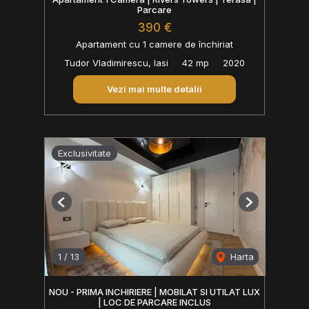
Parcare
390 €
Apartament cu 1 camere de închiriat
Tudor Vladimirescu, Iasi
42 mp
2020
Vezi mai multe detalii
Exclusivitate
Previous
Next
1
/
13
Harta
NOU - PRIMA INCHIRIERE | MOBILAT SI UTILAT LUX
| LOC DE PARCARE INCLUS