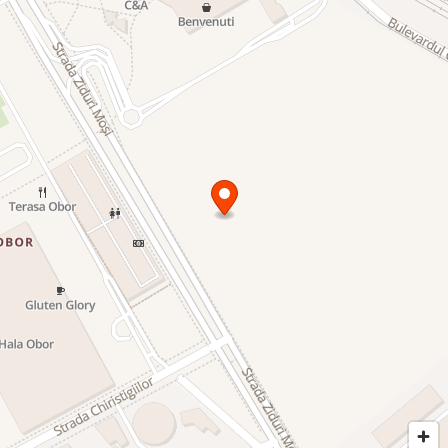
valoare investiției.
• Dezvoltator de Încredere: InteRo, cu un istoric solid și proiecte
de succes în București.