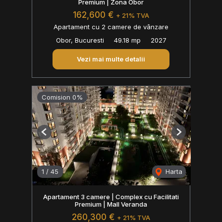
Premium | Zona Obor
162,600 €
+ 21% TVA
Apartament cu 2 camere de vânzare
Obor, Bucuresti
49.18 mp
2027
Vezi mai multe detalii
Comision 0%
Previous
Next
1
/
45
Harta
Apartament 3 camere | Complex cu Facilitati
Premium | Mall Veranda
260,300 €
+ 21% TVA