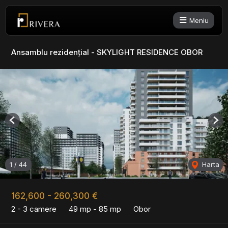
Meniu
Ansamblu rezidențial - SKYLIGHT RESIDENCE OBOR
Previous
Nex
1
/
44
Harta
162,600 - 260,300 €
2 - 3 camere
49 mp - 85 mp
Obor