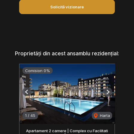
Solicită vizionare
Proprietăți din acest ansamblu rezidențial:
Comision 0%
Previous
Next
1
/
45
Harta
Apartament 2 camere | Complex cu Facilitati