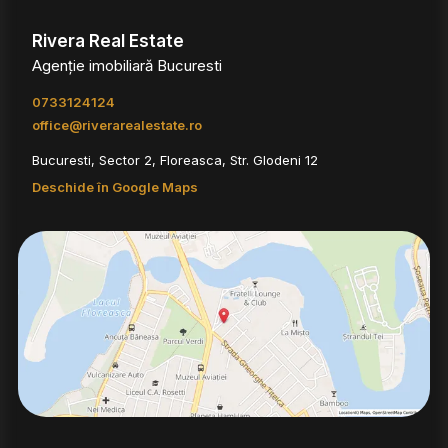
Rivera Real Estate
Agenție imobiliară Bucuresti
0733124124
office@riverarealestate.ro
Bucuresti, Sector 2, Floreasca, Str. Glodeni 12
Deschide în Google Maps