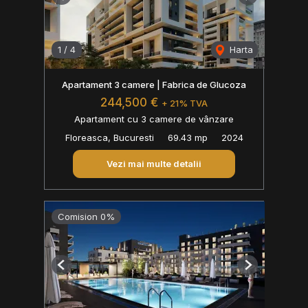
Previous
Next
1
/
4
Harta
Apartament 3 camere | Fabrica de Glucoza
244,500 €
+ 21% TVA
Apartament cu 3 camere de vânzare
Floreasca, Bucuresti
69.43 mp
2024
Vezi mai multe detalii
Comision 0%
Previous
Next