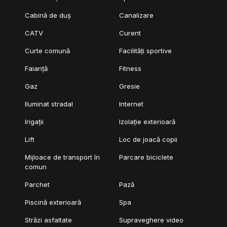
Cabină de duș
Canalizare
CATV
Curent
Curte comună
Facilități sportive
Faianță
Fitness
Gaz
Gresie
Iluminat stradal
Internet
Irigații
Izolație exterioară
Lift
Loc de joacă copii
Mijloace de transport în
Parcare biciclete
comun
Parchet
Pază
Piscină exterioară
Spa
Străzi asfaltate
Supraveghere video