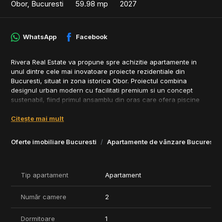
Obor, Bucuresti
59.98 mp
2027
WhatsApp
Facebook
Rivera Real Estate va propune spre achizitie apartamente in
unul dintre cele mai inovatoare proiecte rezidentiale din
Bucuresti, situat in zona istorica Obor. Proiectul combina
designul urban modern cu facilitati premium si un concept
sustenabil, fiind primul ansamblu din oras care ofera piscine
infinity pe acoperis.
Citește mai mult
Detalii proiect:
• Locatie: Zona Obor, Sector 2, Bucuresti
Oferte imobiliare Bucuresti
Apartamente de vânzare Bucuresti
• Stadiu: In constructie
Facilitati exclusive:
• Piscine infinity pe acoperis, zone de lounge si gratar
Tip apartament
Apartament
• Piste de alergare, parc privat, locuri de joaca si parc pentru
caini
Număr camere
2
• Centre de fitness, sali de evenimente si spatii de afaceri
• Crese, gradinite si scoli private incluse in proiect
Dormitoare
1