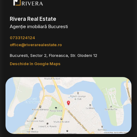
Rivera Real Estate
Agenție imobiliară Bucuresti
0733124124
office@riverarealestate.ro
Bucuresti, Sector 2, Floreasca, Str. Glodeni 12
Deschide în Google Maps