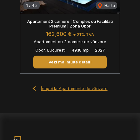
1
/
45
Harta
Apartament 2 camere | Complex cu Facilitati
Premium | Zona Obor
162,600 €
+ 21% TVA
Apartament cu 2 camere de vânzare
Obor, Bucuresti
49.18 mp
2027
Vezi mai multe detalii
Înapoi la Apartamente de vânzare