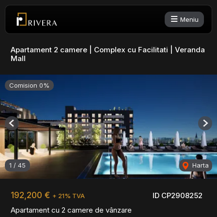
Meniu
Apartament 2 camere | Complex cu Facilitati | Veranda
Mall
Comision 0%
Previous
Nex
1
/
45
Harta
192,200 €
ID CP2908252
+ 21% TVA
Apartament cu 2 camere de vânzare