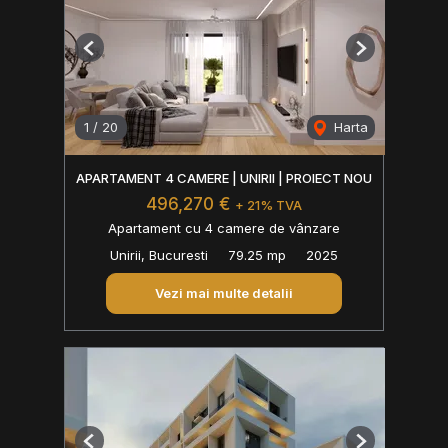
Previous
Next
1
/
20
Harta
APARTAMENT 4 CAMERE | UNIRII | PROIECT NOU
496,270 €
+ 21% TVA
Apartament cu 4 camere de vânzare
Unirii, Bucuresti
79.25 mp
2025
Vezi mai multe detalii