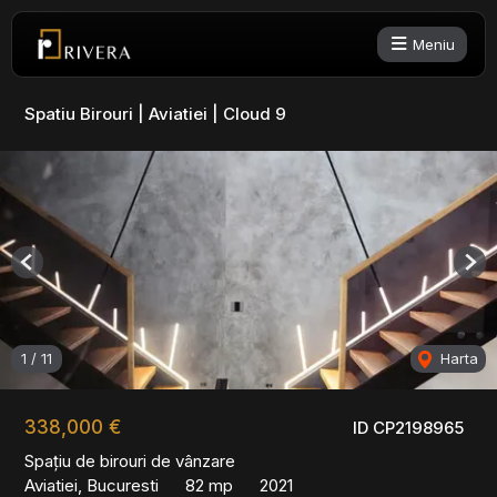
Meniu
Spatiu Birouri | Aviatiei | Cloud 9
Previous
Nex
1
/
11
Harta
338,000 €
ID CP2198965
Spațiu de birouri de vânzare
Aviatiei, Bucuresti
82 mp
2021