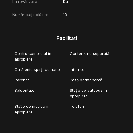
La revânzare
Da
Număr etaje clădire
13
Facilități
Centru comercial în
Contorizare separată
apropiere
Curățenie spații comune
Internet
Parchet
Pază permanentă
Salubritate
Stație de autobuz în
apropiere
Stație de metrou în
Telefon
apropiere