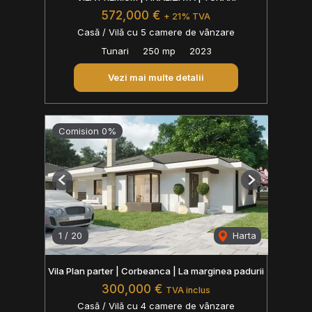
572,000 €
+ 21% TVA
Casă / Vilă cu 5 camere de vânzare
Tunari
250 mp
2023
Vezi mai multe detalii
Comision 0%
Previous
Next
1
/
20
Harta
Vila Plan parter | Corbeanca | La marginea padurii
300,000 €
TVA inclus
Casă / Vilă cu 4 camere de vânzare