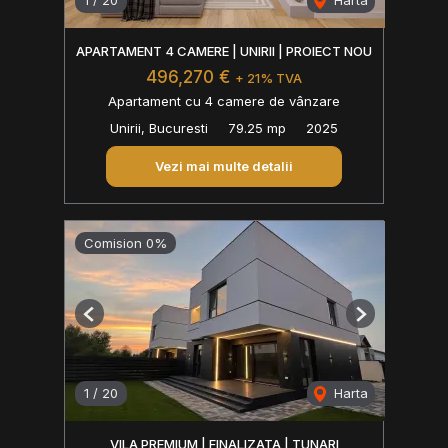
1
/
20
Harta
APARTAMENT 4 CAMERE | UNIRII | PROIECT NOU
496,270 €
+ 21% TVA
Apartament cu 4 camere de vânzare
Unirii, Bucuresti
79.25 mp
2025
Vezi mai multe detalii
Comision 0%
Previous
Next
1
/
20
Harta
VILA PREMIUM | FINALIZATA | TUNARI