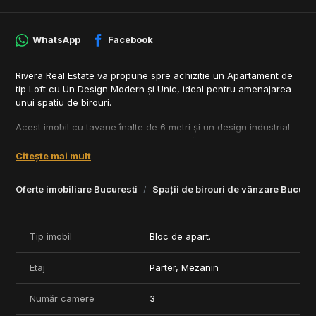
WhatsApp
Facebook
Rivera Real Estate va propune spre achizitie un Apartament de
tip Loft cu Un Design Modern și Unic, ideal pentru amenajarea
unui spatiu de birouri.
Acest imobil cu tavane înalte de 6 metri și un design industrial
modern, este ideal pentru cei care caută un stil urban și diferit
față de construcțiile obișnuite. Cu spații vitrate generoase și o
Citește mai mult
scară interioară din sticlă fumurie, apartamentul oferă o
atmosferă aerisită și luminoasă.
Oferte imobiliare Bucuresti
Spații de birouri de vânzare Bucures
Finisaje și Dotări de Lux
Spatiul impresionează prin detalii rafinate, cum ar fi parchetul
triplus stratificat de tip Chevron, gresia de înaltă calitate marca
Tip imobil
Bloc de apart.
Marazzi și șemineul din marmură, inalt de 6 metri, ce domină
zona de living. În băi, finisajele din marmură și obiectele sanitare
Etaj
Parter, Mezanin
premium marca Hans Grohe, adaugă un plus de eleganță, iar
încălzirea în pardoseală asigură confortul dorit.
Număr camere
3
Compartimentare Funcțională