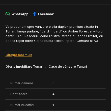
WhatsApp
Facebook
Va propunem spre vanzare o vila duplex premium situata in
Tunari, langa padure, "gard in gard" cu Amber Forest si viitorul
centru Dinu Pescariu. Zona linistita, strada cu acces limitat, cu
acces rapid catre Calea Bucurestilor, Pipera, Centura si A3.
DESPRE CONSTRUCTIE
Citește mai mult
Desi este in regim duplex, fiecare unitate are fundatie
individuala si pereti separati (25 cm caramida + 15 cm izolatie +
Oferte imobiliare Tunari
Case de vânzare Tunari
25 cm caramida), oferind intimitate si confort ridicat.
Constructie realizata la standarde premium:
Număr camere
6
- Caramida Porotherm Robust
- Tamplarie Salamander Tripan BlueEvolution 92
Dormitoare
4
- Incalzire in pardoseala Qteq cu termostate WiFi
- Obiecte sanitare Geberit
- Instalatii electrice Gewiss
Număr bucătării
1
- Invelitoare Lindab SRB MAX, garantie 30 ani