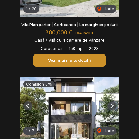
1
/
20
Harta
Vila Plan parter | Corbeanca | La marginea padurii
300,000 €
TVA inclus
Casă / Vilă cu 4 camere de vânzare
Corbeanca
150 mp
2023
Vezi mai multe detalii
Comision 0%
Previous
Next
1
/
7
Harta