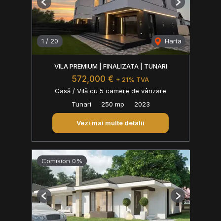
Previous
Next
1
/
20
Harta
VILA PREMIUM | FINALIZATA | TUNARI
572,000 €
+ 21% TVA
Casă / Vilă cu 5 camere de vânzare
Tunari
250 mp
2023
Vezi mai multe detalii
Comision 0%
Previous
Next