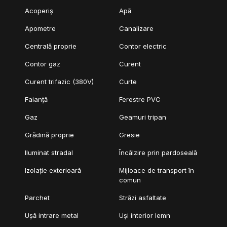
Acoperiș
Apă
Apometre
Canalizare
Centrală proprie
Contor electric
Contor gaz
Curent
Curent trifazic (380V)
Curte
Faianță
Ferestre PVC
Gaz
Geamuri tripan
Grădină proprie
Gresie
Iluminat stradal
Încălzire prin pardoseală
Izolație exterioară
Mijloace de transport în
comun
Parchet
Străzi asfaltate
Ușă intrare metal
Uși interior lemn