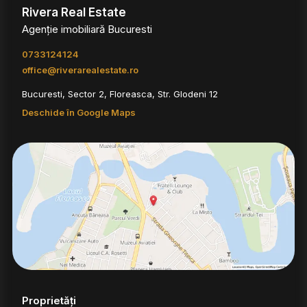
Rivera Real Estate
Agenție imobiliară Bucuresti
0733124124
office@riverarealestate.ro
Bucuresti, Sector 2, Floreasca, Str. Glodeni 12
Deschide în Google Maps
Proprietăți