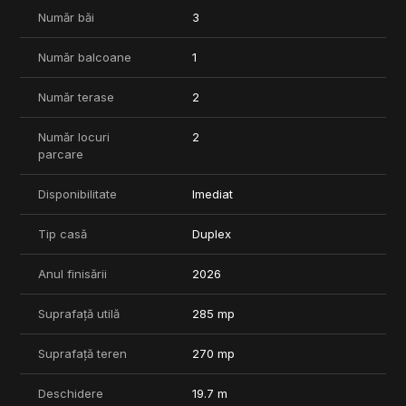
- Utilitati complete: curent trifazic 380V, gaz, canalizare, apa de
Număr băi
3
retea.
COMPARTIMENTARE – 283 mp construiti
Număr balcoane
1
- Parter (85 mp): living generos, bucatarie, dormitor, baie
Număr terase
2
- Etaj 1 (95 mp + 8 mp balcon): dormitor matrimonial cu baie si
dressing, 2 dormitoare, baie
Număr locuri
2
- Etaj 2 (95 mp): mansarda open space configurabila dupa
parcare
preferinte
Predare in 60-75 zile. Finisajele finale se aleg impreuna cu
Disponibilitate
Imediat
clientul.
Tip casă
Duplex
COMISION 0%
Anul finisării
2026
Suprafață utilă
285 mp
Suprafață teren
270 mp
Deschidere
19.7 m