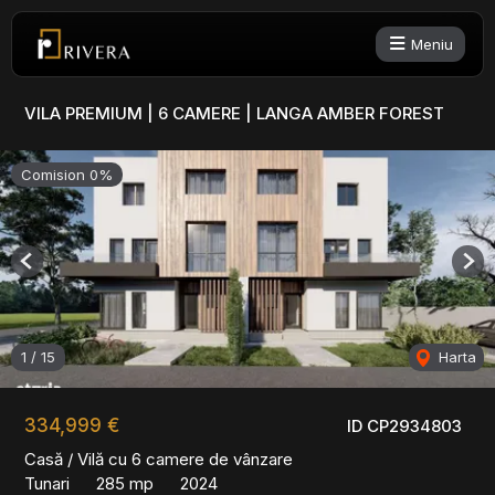
Meniu
VILA PREMIUM | 6 CAMERE | LANGA AMBER FOREST
Comision 0%
Previous
Nex
1
/
15
Harta
334,999 €
ID CP2934803
Casă / Vilă cu 6 camere de vânzare
Tunari
285 mp
2024