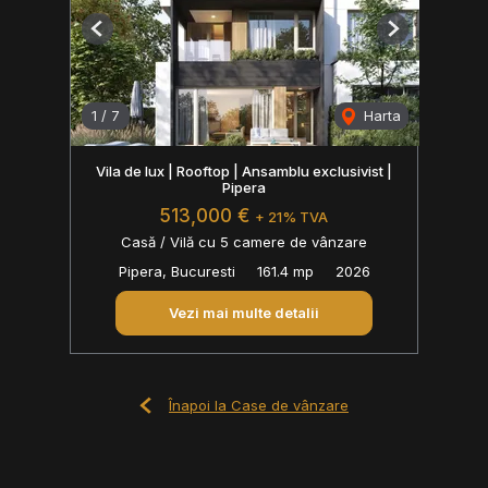
Previous
Next
1
/
7
Harta
Vila de lux | Rooftop | Ansamblu exclusivist |
Pipera
513,000 €
+ 21% TVA
Casă / Vilă cu 5 camere de vânzare
Pipera, Bucuresti
161.4 mp
2026
Vezi mai multe detalii
Înapoi la Case de vânzare