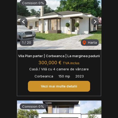
Comision 0%
Previous
Next
1
/
20
Harta
Vila Plan parter | Corbeanca | La marginea padurii
300,000 €
TVA inclus
Casă / Vilă cu 4 camere de vânzare
Corbeanca
150 mp
2023
Vezi mai multe detalii
Comision 0%