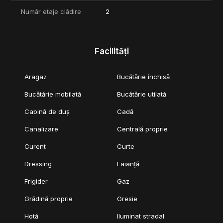
confortabil, intr-un cartier premium.
Număr etaje clădire
2
Pentru mai multe detalii, tur video complet si programarea unei
vizionari, va stam la dispozitie.
Facilități
COMISION 0%
Aragaz
Bucătărie închisă
Bucătărie mobilată
Bucătărie utilată
Cabină de duș
Cadă
Canalizare
Centrală proprie
Curent
Curte
Dressing
Faianță
Frigider
Gaz
Grădină proprie
Gresie
Hotă
Iluminat stradal