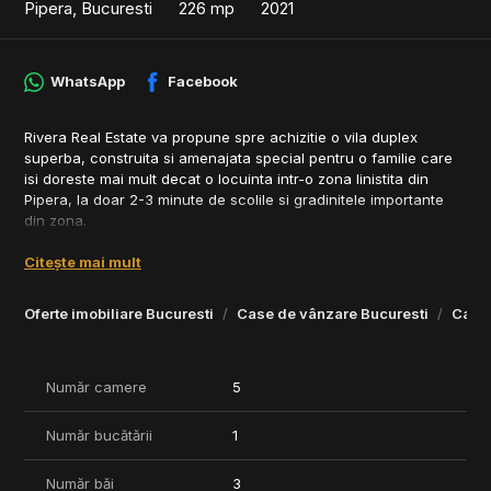
Pipera, Bucuresti
226 mp
2021
WhatsApp
Facebook
Rivera Real Estate va propune spre achizitie o vila duplex
superba, construita si amenajata special pentru o familie care
isi doreste mai mult decat o locuinta intr-o zona linistita din
Pipera, la doar 2-3 minute de scolile si gradinitele importante
din zona.
Proprietatea impresioneaza prin designul luminos, functional si
Citește mai mult
prin atentia la detalii, cu materiale premium si non-toxice
utilizate pentru finisaje si mobilier. Este alegerea ideala pentru o
Oferte imobiliare Bucuresti
Case de vânzare Bucuresti
Case 
familie care apreciaza calitatea si sanatatea mediului interior.
Detalii proprietate:
- Regim de inaltime: P+1E+M
Număr camere
5
- Compartimentare inteligenta, camere spatioase si luminoase
- Gradina privata generoasa
Număr bucătării
1
- Doua locuri de parcare incluse
- Strada cu trafic redus si statie de autobuz vis-a-vis, ideala
Număr băi
3
pentru bone/menajere