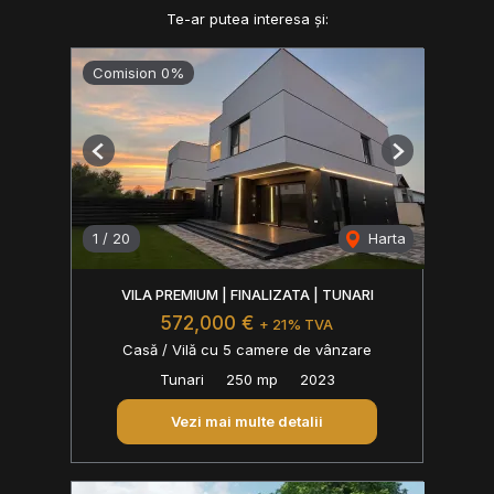
Te-ar putea interesa și:
Comision 0%
Previous
Next
1
/
20
Harta
VILA PREMIUM | FINALIZATA | TUNARI
572,000 €
+ 21% TVA
Casă / Vilă cu 5 camere de vânzare
Tunari
250 mp
2023
Vezi mai multe detalii