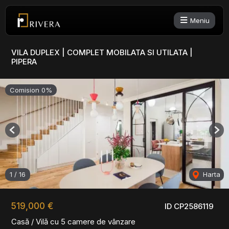
Meniu
VILA DUPLEX | COMPLET MOBILATA SI UTILATA |
PIPERA
Comision 0%
Previous
Nex
1
/
16
Harta
519,000 €
ID CP2586119
Casă / Vilă cu 5 camere de vânzare