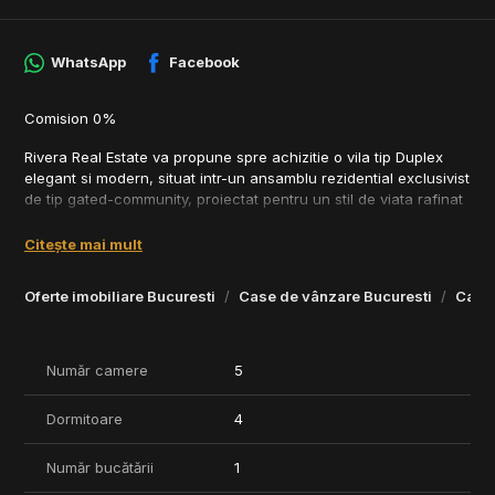
WhatsApp
Facebook
Comision 0%
Rivera Real Estate va propune spre achizitie o vila tip Duplex
elegant si modern, situat intr-un ansamblu rezidential exclusivist
de tip gated-community, proiectat pentru un stil de viata rafinat
si confortabil.
Citește mai mult
Dotari premium:
- Pompe de caldura
Oferte imobiliare Bucuresti
Case de vânzare Bucuresti
Case 
- Incalizre in Padoseala
- Sistem racire in tavan
- Tamplarie aluminium
- Fatada ventilata
Număr camere
5
- Finisaje lux
Dormitoare
4
Caracteristici si facilitati:
• Arhitectura moderna si finisaje premium
• Spatii comune ample pentru comunitate
Număr bucătării
1
• Club privat si spatii comerciale in cadrul ansamblului