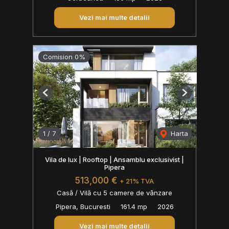
Vezi mai multe detalii
Comision 0%
Previous
Next
1
/
7
Harta
Vila de lux | Rooftop | Ansamblu exclusivist |
Pipera
513,000 €
+ 21% TVA
Casă / Vilă cu 5 camere de vânzare
Pipera, Bucuresti
161.4 mp
2026
Vezi mai multe detalii