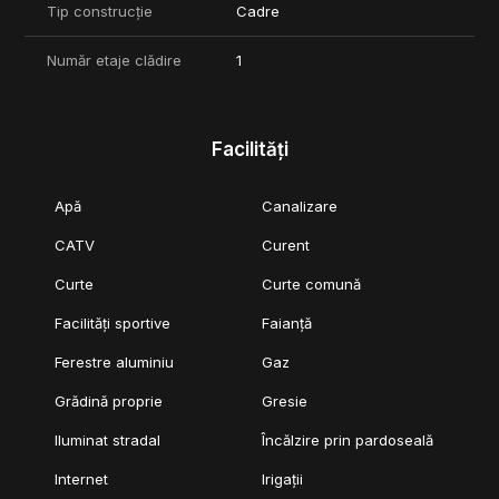
Tip construcție
Cadre
Număr etaje clădire
1
Facilități
Apă
Canalizare
CATV
Curent
Curte
Curte comună
Facilități sportive
Faianță
Ferestre aluminiu
Gaz
Grădină proprie
Gresie
Iluminat stradal
Încălzire prin pardoseală
Internet
Irigații