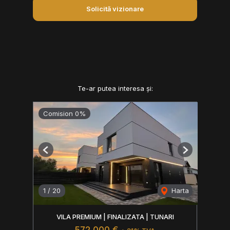
Solicită vizionare
Te-ar putea interesa și:
Comision 0%
Previous
Next
1
/
20
Harta
VILA PREMIUM | FINALIZATA | TUNARI