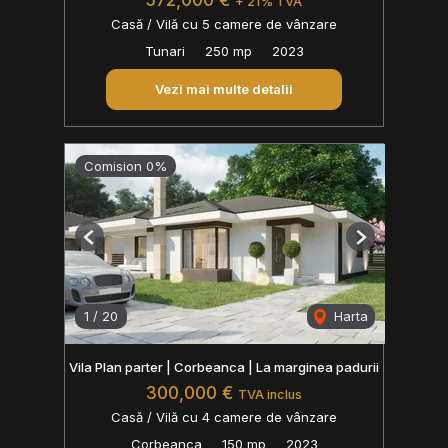
572,000 €
+ 21% TVA
Casă / Vilă cu 5 camere de vânzare
Tunari
250 mp
2023
Vezi mai multe detalii
Comision 0%
Previous
Next
1
/
20
Harta
Vila Plan parter | Corbeanca | La marginea padurii
300,000 €
TVA inclus
Casă / Vilă cu 4 camere de vânzare
Corbeanca
150 mp
2023