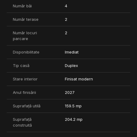
• Proiect gas-free, dotat cu tehnologii de ultima generatie
Număr băi
4
pentru eficienta si confort maxim
Număr terase
2
Pentru mai multe informatii si programarea unei vizionari, va
invitam sa ne contactati.
Număr locuri
2
Arhitectura moderna, spatiile dedicate comunitatii si finisajele
parcare
premium ale locuintelor creeaza un mediu rafinat, menit sa
ofere un stil de viata exclusivist si confortabil.
Disponibilitate
Imediat
Ansamblul de tip gated-community asigura o experienta
completa de locuire, datorita spatiilor comune ample si
Tip casă
Duplex
numarului redus de unitati locative. In plus, include facilitati
exclusiviste precum club privat, spatii comerciale si altele (mai
Stare interior
Finisat modern
multe detalii in brosura atasata).
Anul finisării
2027
Proiectul este gas-free, fiind echipat cu cele mai noi tehnologii
si functiuni moderne, pentru a se adapta perfect cerintelor vietii
contemporane.
Suprafață utilă
159.5 mp
Suprafață
204.2 mp
construită