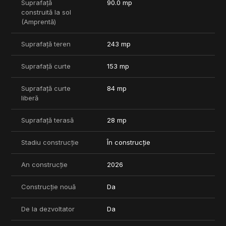
Suprafață
90.0 mp
construită la sol
(Amprentă)
Suprafață teren
243 mp
Suprafață curte
153 mp
Suprafață curte
84 mp
liberă
Suprafață terasă
28 mp
Stadiu construcție
În construcție
An construcție
2026
Construcție nouă
Da
De la dezvoltator
Da