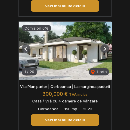
Vezi mai multe detalii
Comision 0%
Previous
Next
1
/
20
Harta
Vila Plan parter | Corbeanca | La marginea padurii
300,000 €
TVA inclus
Casă / Vilă cu 4 camere de vânzare
Corbeanca
150 mp
2023
Vezi mai multe detalii