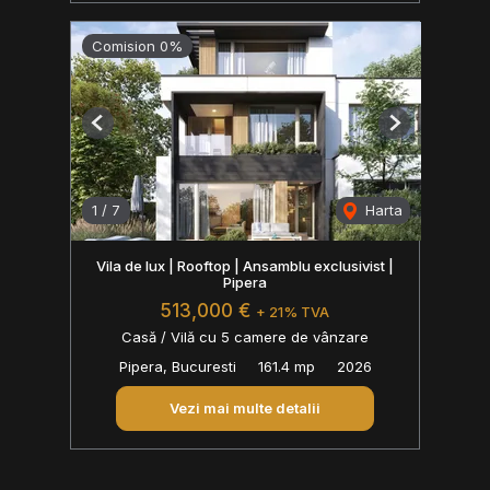
Comision 0%
Previous
Next
1
/
7
Harta
Vila de lux | Rooftop | Ansamblu exclusivist |
Pipera
513,000 €
+ 21% TVA
Casă / Vilă cu 5 camere de vânzare
Pipera, Bucuresti
161.4 mp
2026
Vezi mai multe detalii