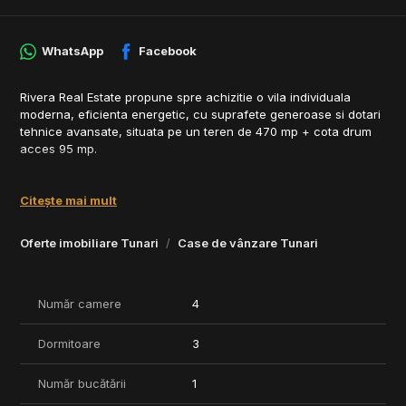
WhatsApp
Facebook
Rivera Real Estate propune spre achizitie o vila individuala
moderna, eficienta energetic, cu suprafete generoase si dotari
tehnice avansate, situata pe un teren de 470 mp + cota drum
acces 95 mp.
Avantaje principale:
- teren 470 mp + cota drum acces 95 mp
Citește mai mult
- acces pe drum privat cu deschidere 7 m
- suprafata utila casa 138 mp + pod utilizabil 70 mp
Oferte imobiliare Tunari
Case de vânzare Tunari
- total aproximativ 210 mp utili
- terasa generoasa 22.5 mp
- doua balcoane: 10 mp si 4 mp
- beci sub terasa + put propriu 18 m cu hidrofor
Număr camere
4
- locuri de parcare pentru 2 masini (cca 35 mp)
- alei pavate si poarta cu deschidere 4.5 m
Dormitoare
3
Compartimentare:
Număr bucătării
1
Parter
- living 27 mp