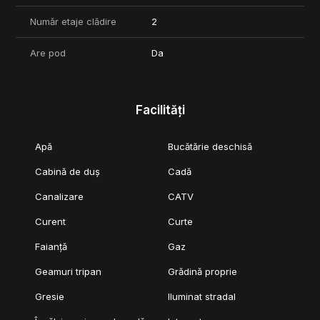
- panouri solare 6.4 kW
Număr etaje clădire
2
- invertor hibrid Solis 8 kW
- tamplarie tripan Salamander bluEvolution 73
- parchet 12 mm
Are pod
Da
- TV si internet in toate camerele
Utilitati si facilitati:
- curent trifazic
Facilități
- priza exterioara 380V pentru incarcare auto electrica
- cismea in curte
- beci cu gura de vizitare 80x80
Apă
Bucătărie deschisă
Comision 0% pentru cumparator.
Cabină de duș
Cadă
Canalizare
CATV
Curent
Curte
Faianță
Gaz
Geamuri tripan
Grădină proprie
Gresie
Iluminat stradal