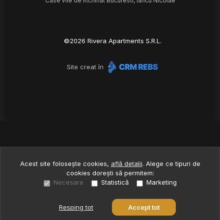
Case vile de închiriat Bucuresti, Iancu Nicolae
©
2026
Rivera Apartments S.R.L.
Site creat în
Acest site folosește cookies,
află detalii
.
Alege ce tipuri de
cookies dorești să permitem:
Necesare
Statistică
Marketing
Resping tot
Accept tot
Sună acum
Solicită vizionare