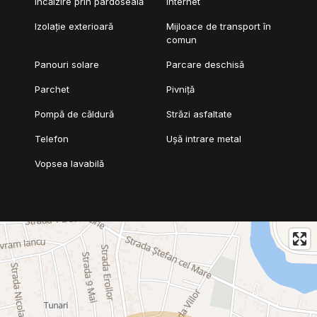
Încălzire prin pardoseală
Internet
Izolație exterioară
Mijloace de transport în
comun
Panouri solare
Parcare deschisă
Parchet
Pivniță
Pompă de căldură
Străzi asfaltate
Telefon
Ușă intrare metal
Vopsea lavabilă