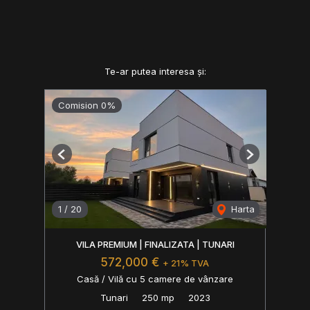
Te-ar putea interesa și:
Comision 0%
Previous
Next
1
/
20
Harta
VILA PREMIUM | FINALIZATA | TUNARI
572,000 €
+ 21% TVA
Casă / Vilă cu 5 camere de vânzare
Tunari
250 mp
2023