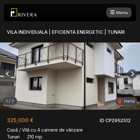
Meniu
VILA INDIVIDUALA | EFICIENTA ENERGETIC | TUNARI
Previous
Nex
1
/
7
Harta
325,000 €
ID CP2952512
Casă / Vilă cu 4 camere de vânzare
Tunari
210 mp