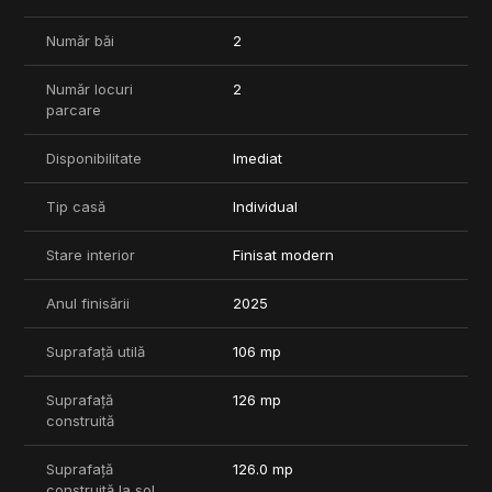
canalizare, electricitate)
- Locuința oferă un echilibru perfect între intimitate,
Număr băi
2
funcționalitate și accesibilitate, cu legături rapide către Pipera,
DN1, Centura București, A3, Aeroport Otopeni, școli
Număr locuri
2
internaționale și zone comerciale.
parcare
Pentru mai multe detalii sau programarea unei vizionări, vă stăm
la dispoziție.
Disponibilitate
Imediat
COMISION 0%
Tip casă
Individual
Stare interior
Finisat modern
Anul finisării
2025
Suprafață utilă
106 mp
Suprafață
126 mp
construită
Suprafață
126.0 mp
construită la sol