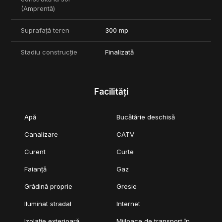
(Amprentă)
Suprafață teren
300 mp
Stadiu construcție
Finalizată
Facilități
Apă
Bucătărie deschisă
Canalizare
CATV
Curent
Curte
Faianță
Gaz
Grădină proprie
Gresie
Iluminat stradal
Internet
Izolație exterioară
Mijloace de transport în