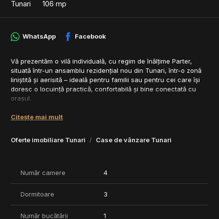
Tunari
106 mp
WhatsApp
Facebook
Vă prezentăm o vilă individuală, cu regim de înălțime Parter,
situată într-un ansamblu rezidențial nou din Tunari, într-o zonă
liniștită și aerisită – ideală pentru familii sau pentru cei care își
doresc o locuință practică, confortabilă și bine conectată cu
orașul.
Detalii proprietate:
Citește mai mult
- Suprafață utilă 119 mp
- Compartimentare practică: 3 dormitoare, 3 băi, living generos,
Oferte imobiliare Tunari
Case de vânzare Tunari
bucătărie open space
- Grădină proprie amenajabilă, ideală pentru relaxare sau
activități în aer liber
- Finisaje moderne, de calitate
Număr camere
4
- Spații vitrate mari, lumină naturală pe tot parcursul zilei
- 2 locuri de parcare incluse
Dormitoare
3
Facilități ale ansamblului:
Număr bucătării
1
- Străzi asfaltate, iluminat stradal, utilități complete (gaze, apă,