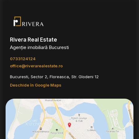
Rivera Real Estate
Agenție imobiliară Bucuresti
0733124124
office@riverarealestate.ro
Bucuresti, Sector 2, Floreasca, Str. Glodeni 12
Deschide în Google Maps