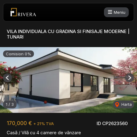
Meniu
VILA INDIVIDUALA CU GRADINA SI FINISAJE MODERNE |
TUNARI
Comision 0%
Previous
Nex
1
/
3
Harta
170,000 €
ID CP2623560
+ 21% TVA
Casă / Vilă cu 4 camere de vânzare