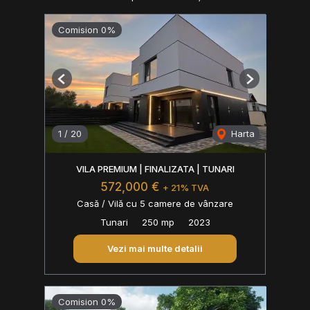
Comision 0%
Previous
Next
1
/
20
Harta
VILA PREMIUM | FINALIZATA | TUNARI
572,000 €
+ 21% TVA
Casă / Vilă cu 5 camere de vânzare
Tunari
250 mp
2023
Vezi mai multe detalii
Comision 0%