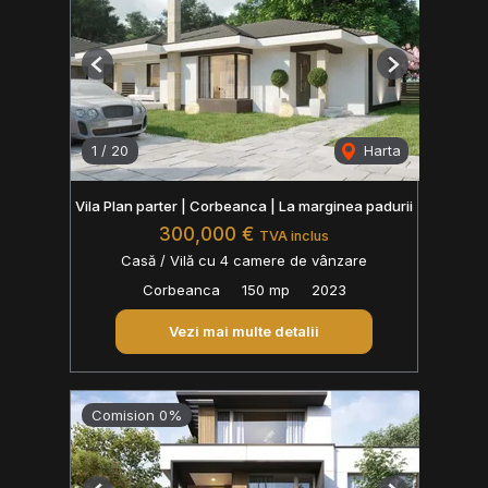
Previous
Next
1
/
20
Harta
Vila Plan parter | Corbeanca | La marginea padurii
300,000 €
TVA inclus
Casă / Vilă cu 4 camere de vânzare
Corbeanca
150 mp
2023
Vezi mai multe detalii
Comision 0%