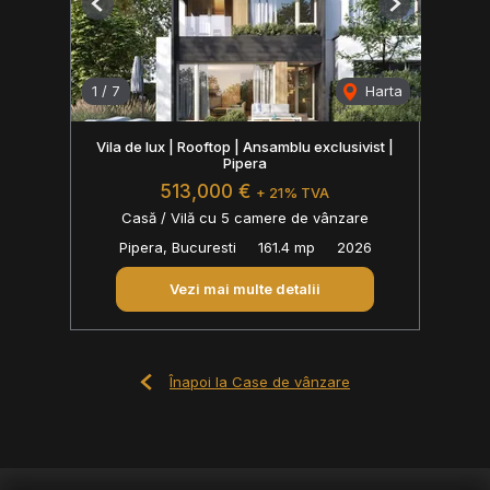
Previous
Next
1
/
7
Harta
Vila de lux | Rooftop | Ansamblu exclusivist |
Pipera
513,000 €
+ 21% TVA
Casă / Vilă cu 5 camere de vânzare
Pipera, Bucuresti
161.4 mp
2026
Vezi mai multe detalii
Înapoi la Case de vânzare