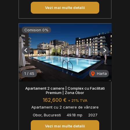
Vezi mai multe detalii
Comision 0%
Previous
Next
1
/
45
Harta
Apartament 2 camere | Complex cu Facilitati
Premium | Zona Obor
162,600 €
+ 21% TVA
Apartament cu 2 camere de vânzare
Obor, Bucuresti
49.18 mp
2027
Vezi mai multe detalii