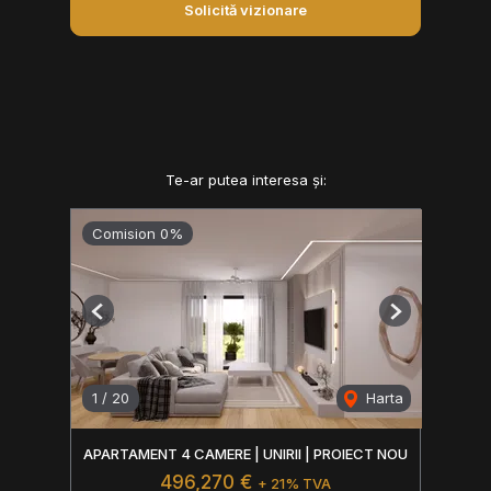
Solicită vizionare
Te-ar putea interesa și:
Comision 0%
Previous
Next
1
/
20
Harta
APARTAMENT 4 CAMERE | UNIRII | PROIECT NOU
496,270 €
+ 21% TVA