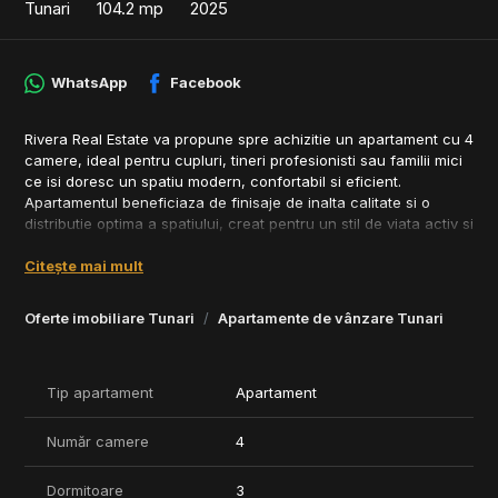
Tunari
104.2 mp
2025
WhatsApp
Facebook
Rivera Real Estate va propune spre achizitie un apartament cu 4
camere, ideal pentru cupluri, tineri profesionisti sau familii mici
ce isi doresc un spatiu modern, confortabil si eficient.
Apartamentul beneficiaza de finisaje de inalta calitate si o
distributie optima a spatiului, creat pentru un stil de viata activ si
sustenabil.
Citește mai mult
Caracteristici:
- Suprafata utila generoasa: Camerele sunt spatioase si bine
Oferte imobiliare Tunari
Apartamente de vânzare Tunari
iluminate, oferind un ambient placut si relaxant.
- Bucatarie deschisa: Bucataria moderna, complet utilata, este
perfecta pentru gatit si socializat.
- Living luminos: Livingul ofera suficient spatiu pentru relaxare
Tip apartament
Apartament
si petrecerea timpului cu familia sau prietenii.
- Dormitoare confortabile: Dormitoarele ofera locuri linistite
Număr camere
4
pentru odihna, cu suficient spatiu pentru paturi mari si mobilier
elegant.
Dormitoare
3
- Balcon generos: Balconul reprezinta locul ideal pentru