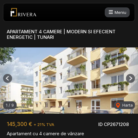
Meniu
APARTAMENT 4 CAMERE | MODERN SI EFECIENT
ENERGETIC | TUNARI
Previous
Nex
1
/
9
Harta
145,300 €
ID CP2671208
+ 21% TVA
Apartament cu 4 camere de vânzare