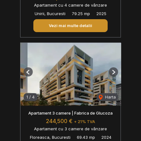
Apartament cu 4 camere de vânzare
Unirii, Bucuresti
79.25 mp
2025
Vezi mai multe detalii
Previous
Next
1
/
4
Harta
Apartament 3 camere | Fabrica de Glucoza
244,500 €
+ 21% TVA
Apartament cu 3 camere de vânzare
Floreasca, Bucuresti
69.43 mp
2024