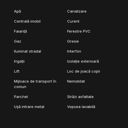
Apă
Canalizare
Centrală imobil
Curent
Faianță
Ferestre PVC
Gaz
Gresie
Iluminat stradal
Interfon
Irigații
Izolație exterioară
Lift
Loc de joacă copii
Mijloace de transport în
Nemobilat
comun
Parchet
Străzi asfaltate
Ușă intrare metal
Vopsea lavabilă