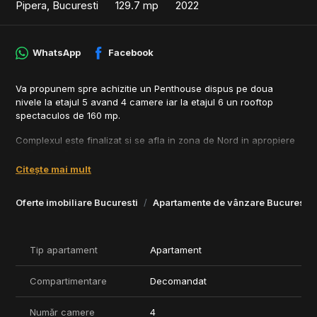
Pipera, Bucuresti
129.7 mp
2022
WhatsApp
Facebook
Va propunem spre achizitie un Penthouse dispus pe doua
nivele la etajul 5 avand 4 camere iar la etajul 6 un rooftop
spectaculos de 160 mp.
Complexul este finalizat si se afla in zona de Nord in apropiere
de Porche Pipera.
Citește mai mult
Aceasta locuinta impresioneaza prin calitatea superioara a
finisajelor cu o atentie meticuloasa la detalii si utilizarea
Oferte imobiliare Bucuresti
Apartamente de vânzare Bucuresti
exclusiva a materialelor premium pentru a oferi un ambient
elegant si confortabil.
Este un complex gandit pentru o comunitate speciala si este o
Tip apartament
Apartament
optiune excelenta pentru casa ta sau pentru prietenii tai.
Compartimentare
Decomandat
Proiectul dispune de o serie de beneficii:
- Locatie excelenta in zona de Nord;
Număr camere
4