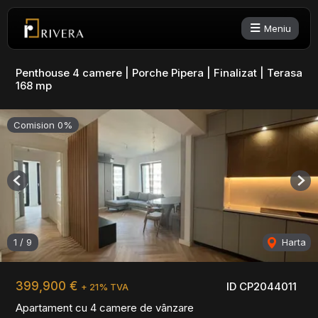
Meniu
Penthouse 4 camere | Porche Pipera | Finalizat | Terasa
168 mp
Comision 0%
Previous
Nex
1
/
9
Harta
399,900 €
ID CP2044011
+ 21% TVA
Apartament cu 4 camere de vânzare