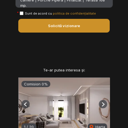
Sunt de acord cu
politica de confidențialitate
Solicită vizionare
Te-ar putea interesa și:
Comision 0%
Previous
Next
1
/
20
Harta