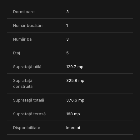
- Piscina in incinta imobilului;
Dormitoare
3
- Spatiu de joaca pentru copii.
Număr bucătării
1
Pentru orice intrebari sau pentru a programa o vizionare
personala suntem la dispozitia dumneavoastra.
Număr băi
3
Pozele sunt din showroom si au titlu informativ.
Etaj
5
Comision 0%
Suprafață utilă
129.7 mp
Suprafață
325.8 mp
construită
Suprafață totală
376.6 mp
Suprafață terasă
168 mp
Disponibilitate
Imediat