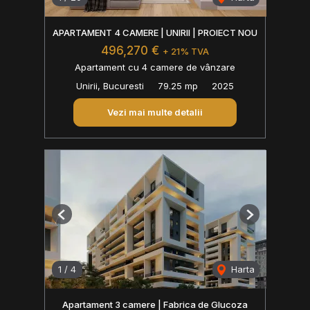
APARTAMENT 4 CAMERE | UNIRII | PROIECT NOU
496,270 €
+ 21% TVA
Apartament cu 4 camere de vânzare
Unirii, Bucuresti
79.25 mp
2025
Vezi mai multe detalii
Previous
Next
1
/
4
Harta
Apartament 3 camere | Fabrica de Glucoza