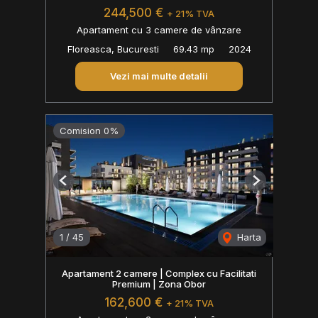
244,500 €
+ 21% TVA
Apartament cu 3 camere de vânzare
Floreasca, Bucuresti
69.43 mp
2024
Vezi mai multe detalii
Comision 0%
Previous
Next
1
/
45
Harta
Apartament 2 camere | Complex cu Facilitati
Premium | Zona Obor
162,600 €
+ 21% TVA