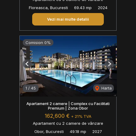
Floreasca, Bucuresti
69.43 mp
2024
Vezi mai multe detalii
Comision 0%
Previous
Next
1
/
45
Harta
Apartament 2 camere | Complex cu Facilitati
Premium | Zona Obor
162,600 €
+ 21% TVA
Apartament cu 2 camere de vânzare
Obor, Bucuresti
49.18 mp
2027