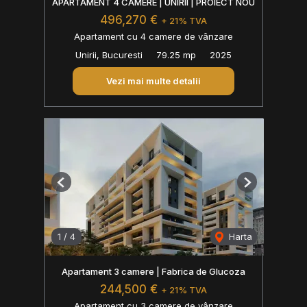
APARTAMENT 4 CAMERE | UNIRII | PROIECT NOU
496,270 €
+ 21% TVA
Apartament cu 4 camere de vânzare
Unirii, Bucuresti
79.25 mp
2025
Vezi mai multe detalii
Previous
Next
1
/
4
Harta
Apartament 3 camere | Fabrica de Glucoza
244,500 €
+ 21% TVA
Apartament cu 3 camere de vânzare