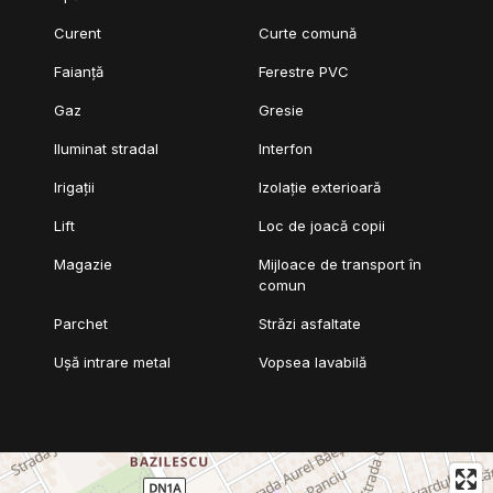
Curent
Curte comună
Faianță
Ferestre PVC
Gaz
Gresie
Iluminat stradal
Interfon
Irigații
Izolație exterioară
Lift
Loc de joacă copii
Magazie
Mijloace de transport în
comun
Parchet
Străzi asfaltate
Ușă intrare metal
Vopsea lavabilă