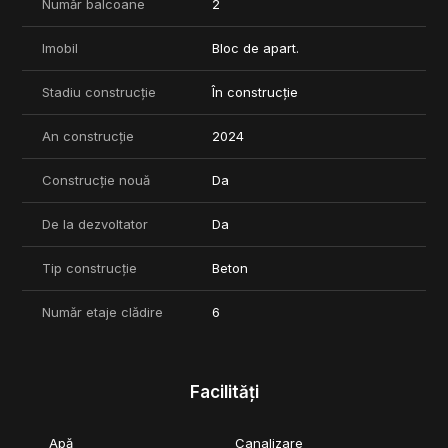
Număr balcoane
2
Imobil
Bloc de apart.
Stadiu construcție
În construcție
An construcție
2024
Construcție nouă
Da
De la dezvoltator
Da
Tip construcție
Beton
Număr etaje clădire
6
Facilități
Apă
Canalizare