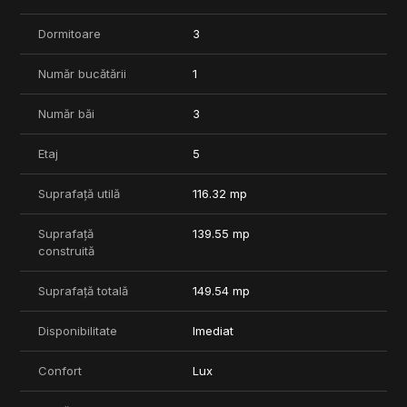
Pret boxe: intre 4000 - 8000 EUR + TVA.
Dormitoare
3
Termen de finalizare - 2026
Pentru mai multe informatii va asteptam la o vizionare.
Număr bucătării
1
***COMISION 0%
Număr băi
3
Etaj
5
Suprafață utilă
116.32 mp
Suprafață
139.55 mp
construită
Suprafață totală
149.54 mp
Disponibilitate
Imediat
Confort
Lux