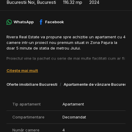
Bucurestii Noi, Bucuresti
116.32 mp
2024
WhatsApp
Facebook
Rivera Real Estate va propune spre achizitie un apartament cu 4
camere intr-un proiect nou premium situat in Zona Pajura la
doar 5 minute de statia de metrou Jiului.
Proiectul vine la pachet cu serie de mai multe facilitati cum ar fi:
- Piscina privata in aer liber si zona de barbeque;
Citește mai mult
- Sala de fitness;
- Sala de petreceri;
Oferte imobiliare Bucuresti
Apartamente de vânzare Bucuresti
- Cinematograf;
- Spatii verzi;
- Locuri de joaca pentru copii.
Tip apartament
Apartament
Proiectul dispune de parcare subterana pe doua nivele si boxe
pentru depozitare.
Compartimentare
Decomandat
Pret locuri de parcare: 25.000 - 31.000 EUR + TVA;
Număr camere
4