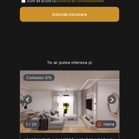
Sunt de acord cu
politica de confidențialitate
Solicită vizionare
Te-ar putea interesa și:
Comision 0%
Previous
Next
1
/
20
Harta