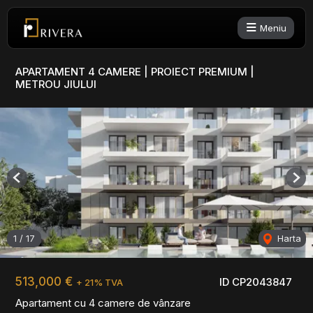
Meniu
APARTAMENT 4 CAMERE | PROIECT PREMIUM |
METROU JIULUI
Previous
Nex
1
/
17
Harta
513,000 €
ID CP2043847
+ 21% TVA
Apartament cu 4 camere de vânzare