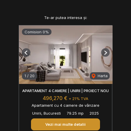
Te-ar putea interesa și:
Comision 0%
Previous
Next
1
/
20
Harta
APARTAMENT 4 CAMERE | UNIRII | PROIECT NOU
496,270 €
+ 21% TVA
Apartament cu 4 camere de vânzare
Unirii, Bucuresti
79.25 mp
2025
Vezi mai multe detalii