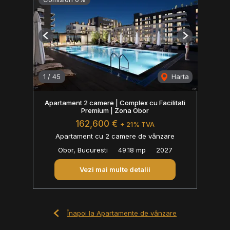
Previous
Next
1
/
45
Harta
Apartament 2 camere | Complex cu Facilitati
Premium | Zona Obor
162,600 €
+ 21% TVA
Apartament cu 2 camere de vânzare
Obor, Bucuresti
49.18 mp
2027
Vezi mai multe detalii
Înapoi la Apartamente de vânzare