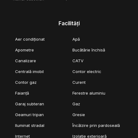
Facilități
Aer condiționat
Apă
Apometre
Bucătărie închisă
Canalizare
CATV
Centrală imobil
Contor electric
Contor gaz
Curent
Faianță
Ferestre aluminiu
Garaj subteran
Gaz
Geamuri tripan
Gresie
Iluminat stradal
Încălzire prin pardoseală
Internet
Izolație exterioară