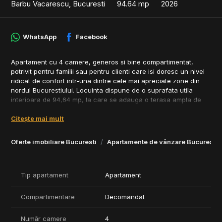
Barbu Vacarescu, Bucuresti
94.64 mp
2026
WhatsApp
Facebook
Apartament cu 4 camere, generos si bine compartimentat,
potrivit pentru familii sau pentru clienti care isi doresc un nivel
ridicat de confort intr-una dintre cele mai apreciate zone din
nordul Bucurestiului. Locuinta dispune de o suprafata utila
interioara de 94,64 mp, la care se adauga o terasa ampla de
52,39 mp, rezultand o suprafata totala utila de 147,04 mp.
Citește mai mult
Compartimentarea include doua holuri, trei dormitoare, living,
bucatarie, doua bai si o terasa de mari dimensiuni. Livingul
Oferte imobiliare Bucuresti
Apartamente de vânzare Bucuresti
generos, impreuna cu terasa ampla, creeaza un spatiu ideal
pentru relaxare, socializare si petrecerea timpului in aer liber.
Cele trei dormitoare ofera flexibilitate in amenajare, putand fi
utilizate ca dormitoare pentru familie, birou sau camera pentru
Tip apartament
Apartament
oaspeti.
Compartimentare
Decomandat
Apartamentul se remarca prin suprafete vitrate generoase,
luminozitate naturala, finisaje premium si dotari moderne,
Număr camere
4
precum incalzire in pardoseala, climatizare tip duct, tamplarie