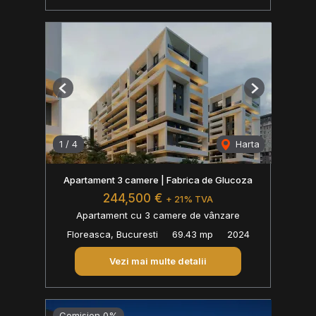
Previous
Next
1
/
4
Harta
Apartament 3 camere | Fabrica de Glucoza
244,500 €
+ 21% TVA
Apartament cu 3 camere de vânzare
Floreasca, Bucuresti
69.43 mp
2024
Vezi mai multe detalii
Comision 0%