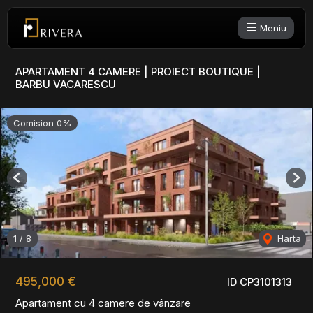
Meniu
APARTAMENT 4 CAMERE | PROIECT BOUTIQUE |
BARBU VACARESCU
Comision 0%
Previous
Nex
1
/
8
Harta
495,000 €
ID CP3101313
Apartament cu 4 camere de vânzare