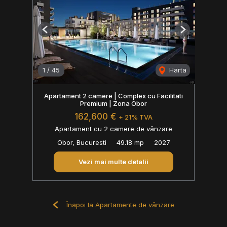
Previous
Next
1
/
45
Harta
Apartament 2 camere | Complex cu Facilitati
Premium | Zona Obor
162,600 €
+ 21% TVA
Apartament cu 2 camere de vânzare
Obor, Bucuresti
49.18 mp
2027
Vezi mai multe detalii
Înapoi la Apartamente de vânzare