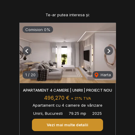
Te-ar putea interesa și:
Comision 0%
Previous
Next
1
/
20
Harta
APARTAMENT 4 CAMERE | UNIRII | PROIECT NOU
496,270 €
+ 21% TVA
Apartament cu 4 camere de vânzare
Unirii, Bucuresti
79.25 mp
2025
Vezi mai multe detalii