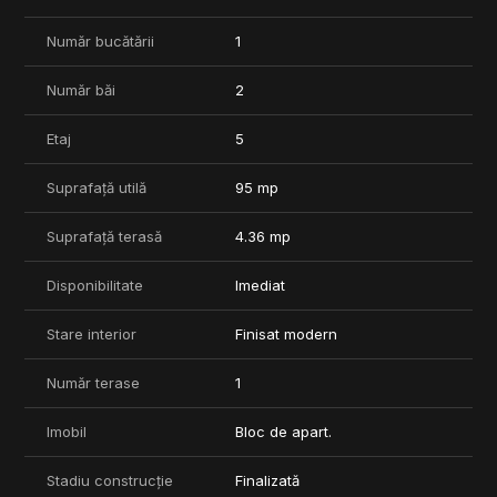
exclusiviste
- Mobilier modern si electrocasnice incluse
Număr bucătării
1
- Compartimentare practica si finisaje de calitate
Număr băi
2
Pentru detalii si programarea unei vizionari, va invitam sa ne
contactati.
Etaj
5
Comision 0%
Suprafață utilă
95 mp
Suprafață terasă
4.36 mp
Disponibilitate
Imediat
Stare interior
Finisat modern
Număr terase
1
Imobil
Bloc de apart.
Stadiu construcție
Finalizată