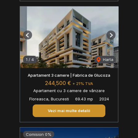
Previous
Next
1
/
4
Harta
Apartament 3 camere | Fabrica de Glucoza
244,500 €
+ 21% TVA
Apartament cu 3 camere de vânzare
Floreasca, Bucuresti
69.43 mp
2024
Vezi mai multe detalii
Comision 0%