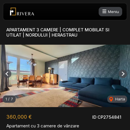
Meniu
APARTAMENT 3 CAMERE | COMPLET MOBILAT SI
UTILAT | NORDULUI | HERASTRAU
Previous
Nex
1
/
7
Harta
360,000 €
ID CP2754841
Apartament cu 3 camere de vânzare