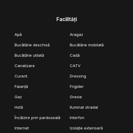
Facilități
Apă
Aragaz
Bucătărie deschisă
Bucătărie mobilată
Bucătărie utilată
Cadă
Canalizare
CATV
Curent
Dressing
Faianță
Frigider
Gaz
Gresie
Hotă
Iluminat stradal
Încălzire prin pardoseală
Interfon
Internet
Izolație exterioară