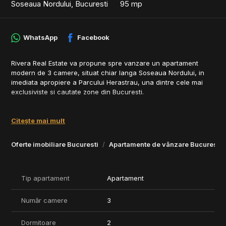
Soseaua Nordului, Bucuresti
95 mp
WhatsApp
Facebook
Rivera Real Estate va propune spre vanzare un apartament
modern de 3 camere, situat chiar langa Soseaua Nordului, in
imediata apropiere a Parcului Herastrau, una dintre cele mai
exclusiviste si cautate zone din Bucuresti.
Apartamentul este complet mobilat si utilat, gata pentru a fi
locuit imediat, si ofera spatii luminoase, finisaje premium si un
Citește mai mult
design contemporan.
Oferte imobiliare Bucuresti
Apartamente de vânzare Bucuresti
Detalii apartament:
- Living spatios cu zona de dining
- Bucatarie moderna, complet echipata
- 2 dormitoare confortabile
Tip apartament
Apartament
- 2 bai finisate
- Balcon/terasa (in functie de tip)
Număr camere
3
Avantaje:
- Pozitie excelenta, la cateva minute de parc si restaurante
Dormitoare
2