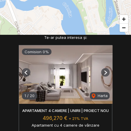
Te-ar putea interesa și:
Comision 0%
Previous
Next
1
/
20
Harta
APARTAMENT 4 CAMERE | UNIRII | PROIECT NOU
496,270 €
+ 21% TVA
Apartament cu 4 camere de vânzare