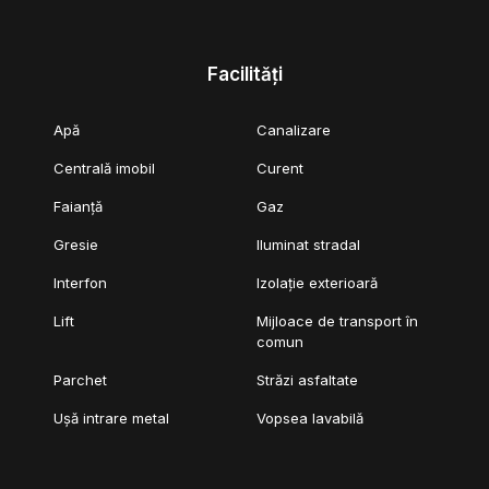
Facilități
Apă
Canalizare
Centrală imobil
Curent
Faianță
Gaz
Gresie
Iluminat stradal
Interfon
Izolație exterioară
Lift
Mijloace de transport în
comun
Parchet
Străzi asfaltate
Ușă intrare metal
Vopsea lavabilă