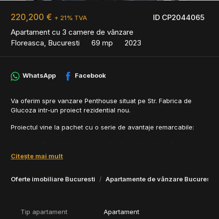
220,200 €
ID CP2044065
+ 21% TVA
Apartament cu 3 camere de vânzare
Floreasca, Bucuresti
69 mp
2023
WhatsApp
Facebook
Va oferim spre vanzare Penthouse situat pe Str. Fabrica de
Glucoza intr-un proiect rezidential nou.
Proiectul vine la pachet cu o serie de avantaje remarcabile:
- Locatie: Situat intr-o zona excelenta in plina dezvoltare acest
proiect ofera o pozitie privilegiata fiind in apropiere de Centrul
Citește mai mult
de Bussines al Bucurestiului.
Oferte imobiliare Bucuresti
Apartamente de vânzare Bucuresti
- Constructie si materiale de cea mai buna calitate tamplarie de
aluminiu.
- Raport calitate-pret excelent.
Tip apartament
Apartament