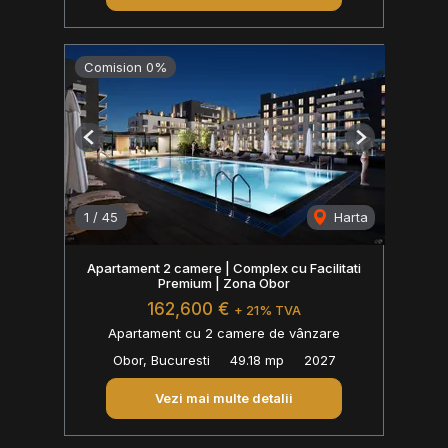
Comision 0%
Previous
Next
1
/
45
Harta
Apartament 2 camere | Complex cu Facilitati
Premium | Zona Obor
162,600 €
+ 21% TVA
Apartament cu 2 camere de vânzare
Obor, Bucuresti
49.18 mp
2027
Vezi mai multe detalii