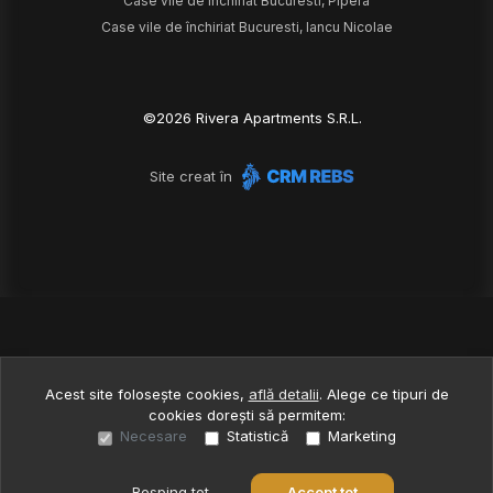
Case vile de închiriat Bucuresti, Pipera
Case vile de închiriat Bucuresti, Iancu Nicolae
©
2026
Rivera Apartments S.R.L.
Site creat în
Acest site folosește cookies,
află detalii
.
Alege ce tipuri de
cookies dorești să permitem:
Necesare
Statistică
Marketing
Resping tot
Accept tot