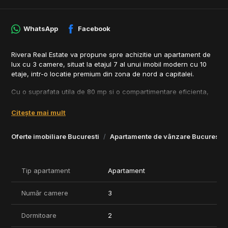
WhatsApp
Facebook
Rivera Real Estate va propune spre achizitie un apartament de
lux cu 3 camere, situat la etajul 7 al unui imobil modern cu 10
etaje, intr-o locatie premium din zona de nord a capitalei.
Cu o suprafata utila de 80 mp si o compartimentare eficienta,
locuinta este compusa din living spatios cu bucatarie open
space complet utilata, doua dormitoare, doua bai moderne, hol
Citește mai mult
si un balcon generos.
Oferte imobiliare Bucuresti
Apartamente de vânzare Bucuresti
Proprietatea impresioneaza prin finisaje de inalta calitate si
dotari premium:
- Tamplarie din aluminiu cu geam tripan
- Ceramica premium, parchet de trafic intens
Tip apartament
Apartament
- Plafon iluminat tip Barrisol
- Aer conditionat multisplit LG
Număr camere
3
- Usa de acces securizata
- Videointerfon
Dormitoare
2
Imobilul din care face parte apartamentul ofera acces la