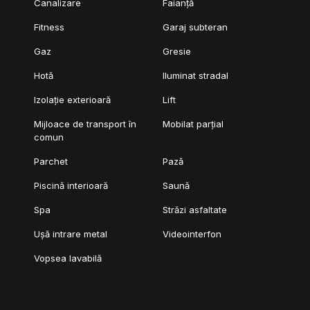
Canalizare
Faianță
Fitness
Garaj subteran
Gaz
Gresie
Hotă
Iluminat stradal
Izolație exterioară
Lift
Mijloace de transport în
Mobilat parțial
comun
Parchet
Pază
Piscină interioară
Saună
Spa
Străzi asfaltate
Ușă intrare metal
Videointerfon
Vopsea lavabilă