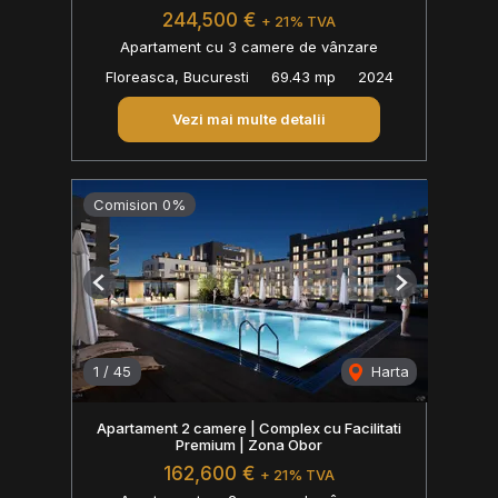
244,500 €
+ 21% TVA
Apartament cu 3 camere de vânzare
Floreasca, Bucuresti
69.43 mp
2024
Vezi mai multe detalii
Comision 0%
Previous
Next
1
/
45
Harta
Apartament 2 camere | Complex cu Facilitati
Premium | Zona Obor
162,600 €
+ 21% TVA