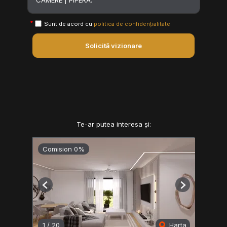
Sunt de acord cu
politica de confidențialitate
Solicită vizionare
Te-ar putea interesa și:
Comision 0%
Previous
Next
1
/
20
Harta