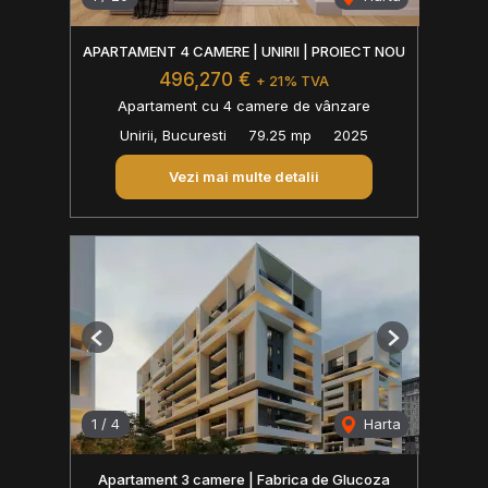
APARTAMENT 4 CAMERE | UNIRII | PROIECT NOU
496,270 €
+ 21% TVA
Apartament cu 4 camere de vânzare
Unirii, Bucuresti
79.25 mp
2025
Vezi mai multe detalii
Previous
Next
1
/
4
Harta
Apartament 3 camere | Fabrica de Glucoza