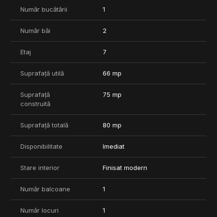
facilitati de top: piscina semiolimpica, centru wellness, sala de
Număr bucătării
1
fitness, pista de alergare de 1.5 km, spatii verzi generoase si
paza permanenta.
Număr băi
2
Apartamentul se vinde complet mobilat si echipat, exact ca in
fotografii, si include in pret un loc de parcare subteran.
Etaj
7
Pret: 230.000 euro (persoana fizica, fara TVA).
Locul de parcare subteran este inclus in pret.
Suprafață utilă
66 mp
Va stam la dispozitie pentru informatii suplimentare si
Suprafață
75 mp
programarea unei vizionari.
construită
Suprafață totală
80 mp
Disponibilitate
Imediat
Stare interior
Finisat modern
Număr balcoane
1
Număr locuri
1