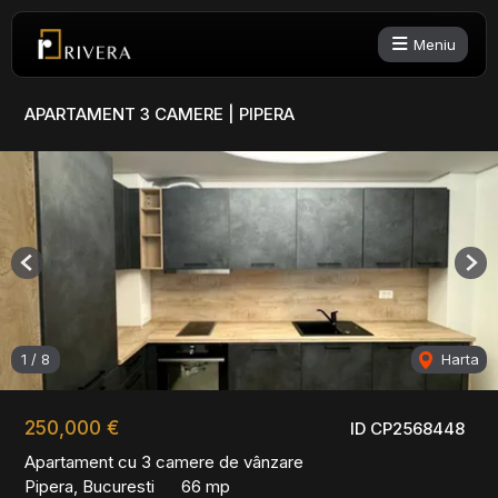
Meniu
APARTAMENT 3 CAMERE | PIPERA
Previous
Nex
1
/
8
Harta
250,000 €
ID CP2568448
Apartament cu 3 camere de vânzare
Pipera, Bucuresti
66 mp