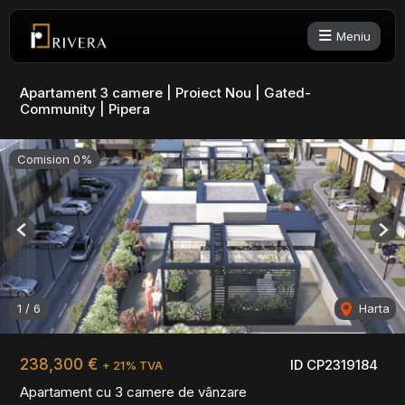
Meniu
Apartament 3 camere | Proiect Nou | Gated-
Community | Pipera
Comision 0%
Previous
Nex
1
/
6
Harta
238,300 €
ID CP2319184
+ 21% TVA
Apartament cu 3 camere de vânzare