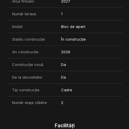
Anul finisării
2027
Număr terase
1
Imobil
Bloc de apart.
Stadiu construcție
În construcție
An construcție
2026
Construcție nouă
Da
De la dezvoltator
Da
Tip construcție
Cadre
Număr etaje clădire
2
Facilități