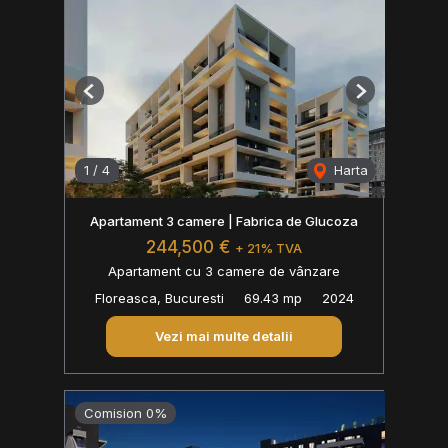
Previous
Next
1
/
4
Harta
Apartament 3 camere | Fabrica de Glucoza
244,500 €
+ 21% TVA
Apartament cu 3 camere de vânzare
Floreasca, Bucuresti
69.43 mp
2024
Vezi mai multe detalii
Comision 0%