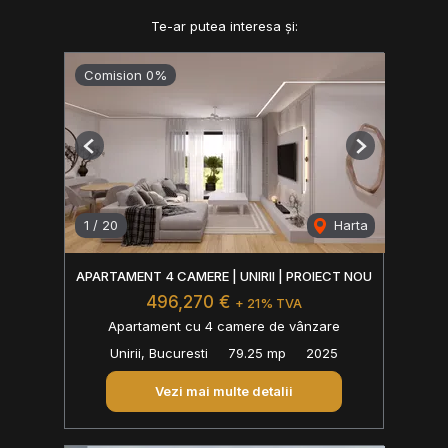
Te-ar putea interesa și:
Comision 0%
Previous
Next
1
/
20
Harta
APARTAMENT 4 CAMERE | UNIRII | PROIECT NOU
496,270 €
+ 21% TVA
Apartament cu 4 camere de vânzare
Unirii, Bucuresti
79.25 mp
2025
Vezi mai multe detalii