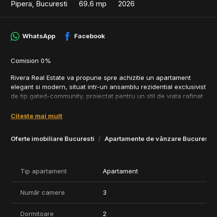
Pipera, Bucuresti
69.6 mp
2026
WhatsApp
Facebook
Comision 0%
Rivera Real Estate va propune spre achizitie un apartament
elegant si modern, situat intr-un ansamblu rezidential exclusivist
de tip gated-community, proiectat pentru un stil de viata rafinat
si confortabil.
Citește mai mult
Dotari premium:
- Pompe de caldura
Oferte imobiliare Bucuresti
Apartamente de vânzare Bucuresti
- Incalizre in Padoseala
- Sistem racire in tavan
- Tamplarie aluminium
- Fatada ventilata
Tip apartament
Apartament
- Finisaje lux
Număr camere
3
Caracteristici si facilitati:
• Arhitectura moderna si finisaje premium
• Spatii comune ample pentru comunitate
Dormitoare
2