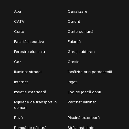
Apă
Canalizare
CATV
Curent
Curte
Curte comună
Facilități sportive
Faianță
Ferestre aluminiu
Garaj subteran
Gaz
Gresie
Iluminat stradal
Încălzire prin pardoseală
Internet
Irigații
Izolație exterioară
Loc de joacă copii
Mijloace de transport în
Parchet laminat
comun
Pază
Piscină exterioară
Pompă de căldură
Străzi asfaltate