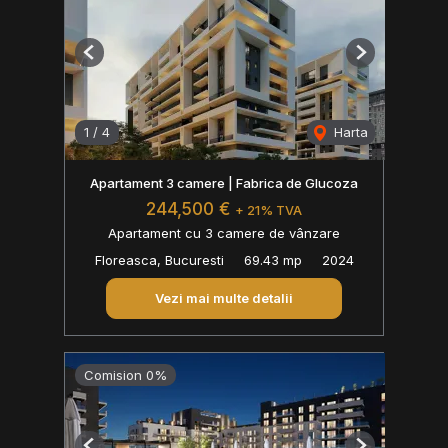
Previous
Next
1
/
4
Harta
Apartament 3 camere | Fabrica de Glucoza
244,500 €
+ 21% TVA
Apartament cu 3 camere de vânzare
Floreasca, Bucuresti
69.43 mp
2024
Vezi mai multe detalii
Comision 0%