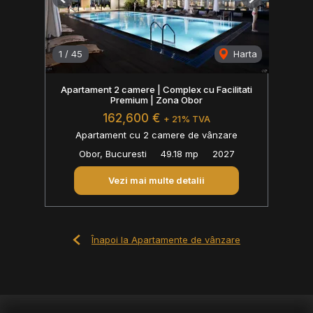
Previous
Next
1
/
45
Harta
Apartament 2 camere | Complex cu Facilitati
Premium | Zona Obor
162,600 €
+ 21% TVA
Apartament cu 2 camere de vânzare
Obor, Bucuresti
49.18 mp
2027
Vezi mai multe detalii
Înapoi la Apartamente de vânzare