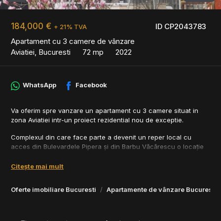
184,000 €
ID CP2043783
+ 21% TVA
Apartament cu 3 camere de vânzare
Aviatiei, Bucuresti
72 mp
2022
WhatsApp
Facebook
Va oferim spre vanzare un apartament cu 3 camere situat in
zona Aviatiei intr-un proiect rezidential nou de exceptie.
Complexul din care face parte a devenit un reper local cu
acces din Bulevardele Pipera şi din Barbu Văcărescu o locaţie
foarte apreciată printre Bucureşteni pentru apropierea de
parcul Herăstrău de mall Promonada de clădirile de Business din
Citește mai mult
Aviaţiei şi Pipera cât şi de cele mai prestigioase instituţii
medicale şi de învăţământ.
Oferte imobiliare Bucuresti
Apartamente de vânzare Bucuresti
Proiectul a fost elaborat pentru a satisface cele mai exigente
gusturi și necesități ale clienților autohtoni utilizând numai
materiale superioare atât pentru construcție cât și pentru