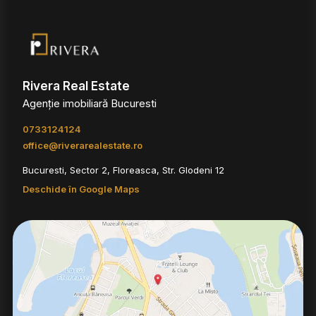
Rivera Real Estate
Agenție imobiliară Bucuresti
0733124124
office@riverarealestate.ro
Bucuresti, Sector 2, Floreasca, Str. Glodeni 12
Deschide în Google Maps