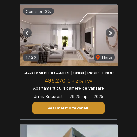
Comision 0%
Previous
Next
1
/
20
Harta
APARTAMENT 4 CAMERE | UNIRII | PROIECT NOU
496,270 €
+ 21% TVA
Apartament cu 4 camere de vânzare
Unirii, Bucuresti
79.25 mp
2025
Vezi mai multe detalii