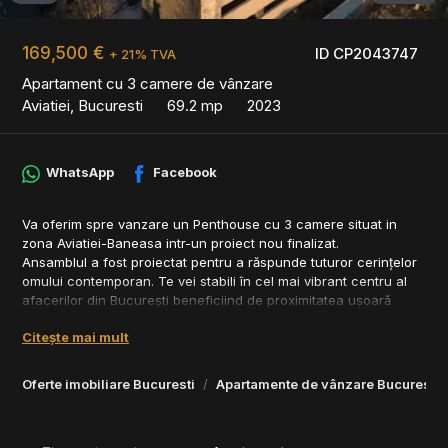
169,500 €
ID CP2043747
+ 21% TVA
Apartament cu 3 camere de vânzare
Aviatiei, Bucuresti
69.2 mp
2023
WhatsApp
Facebook
Va oferim spre vanzare un Penthouse cu 3 camere situat in
zona Aviatiei-Baneasa intr-un proiect nou finalizat.
Ansamblul a fost proiectat pentru a răspunde tuturor cerințelor
omului contemporan. Te vei stabili în cel mai vibrant centru al
afacerilor din București beneficiind de proximitatea ușoară
către parcuri restaurante zone comerciale centre comerciale
Citește mai mult
săli de fitness și numeroase alte facilități.
Proiectul vine la pachet cu o serie de avantaje remarcabile:
Oferte imobiliare Bucuresti
Apartamente de vânzare Bucuresti
Constructie Impecabila
- Fațadă ventilată cu plăci HPL si cărămidă aparentă tip Klinker;