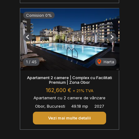
Comision 0%
Previous
Next
1
/
45
Harta
Apartament 2 camere | Complex cu Facilitati
Premium | Zona Obor
162,600 €
+ 21% TVA
Apartament cu 2 camere de vânzare
Obor, Bucuresti
49.18 mp
2027
Vezi mai multe detalii