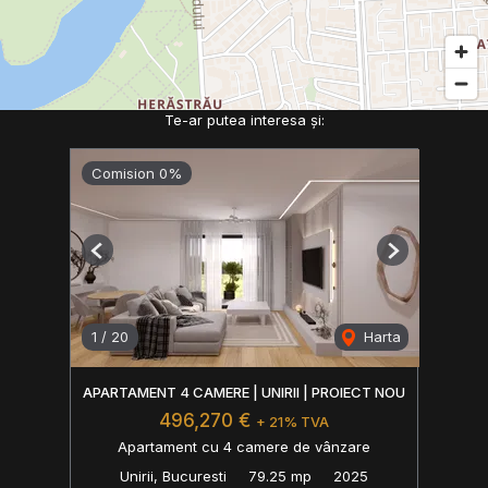
Te-ar putea interesa și:
Comision 0%
Previous
Next
1
/
20
Harta
APARTAMENT 4 CAMERE | UNIRII | PROIECT NOU
496,270 €
+ 21% TVA
Apartament cu 4 camere de vânzare
Unirii, Bucuresti
79.25 mp
2025