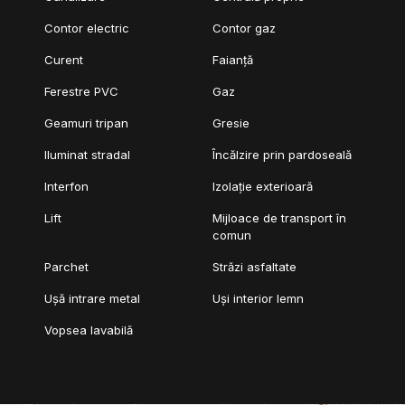
Contor electric
Contor gaz
Curent
Faianță
Ferestre PVC
Gaz
Geamuri tripan
Gresie
Iluminat stradal
Încălzire prin pardoseală
Interfon
Izolație exterioară
Lift
Mijloace de transport în
comun
Parchet
Străzi asfaltate
Ușă intrare metal
Uși interior lemn
Vopsea lavabilă