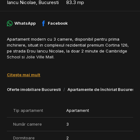
Iancu Nicolae, Bucuresti
83.3 mp
WhatsApp
Facebook
Apartament modern cu 3 camere, disponibil pentru prima
inchiriere, situat in complexul rezidential premium Cortina 126,
pe strada Erou Iancu Nicolae, la doar 2 minute de Cambridge
School si Jolie Ville Mall.
Apartamentul este amplasat la etajul 3 al unui imobil nou,
finalizat in decembrie 2024, si se inchiriaza complet mobilat si
Citește mai mult
utilat, totul fiind nou si atent ales pentru confort si
functionalitate.
Oferte imobiliare Bucuresti
Apartamente de închiriat Bucuresti
Compartimentare eficienta:
- Living spatios cu dining si bucatarie open-space, cu acces la
terasa
Tip apartament
Apartament
- Dormitor matrimonial cu baie proprie
- Acces la terasa de 13.2 mp atat din living, cat si din dormitorul
Număr camere
3
matrimonial
Apartamentul beneficiaza de 1 loc de parcare subteran inclus si
Dormitoare
2