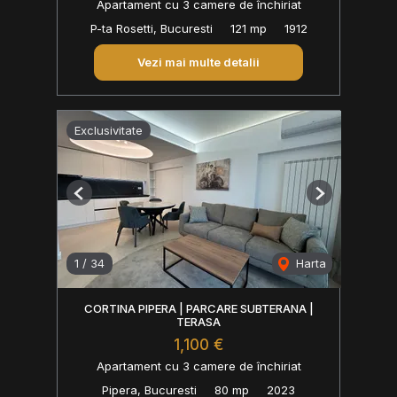
Apartament cu 3 camere de închiriat
P-ta Rosetti, Bucuresti
121 mp
1912
Vezi mai multe detalii
Exclusivitate
Previous
Next
1
/
34
Harta
CORTINA PIPERA | PARCARE SUBTERANA |
TERASA
1,100 €
Apartament cu 3 camere de închiriat
Pipera, Bucuresti
80 mp
2023