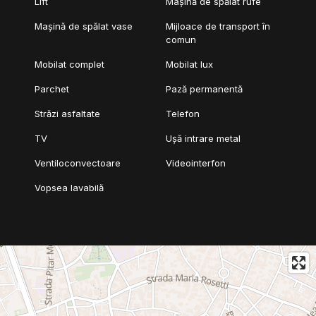
Lift
Mașină de spălat rufe
Mașină de spălat vase
Mijloace de transport în
comun
Mobilat complet
Mobilat lux
Parchet
Pază permanentă
Străzi asfaltate
Telefon
TV
Ușă intrare metal
Ventiloconvectoare
Videointerfon
Vopsea lavabilă