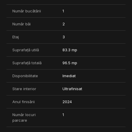
este disponibil imediat.
Ideal pentru cei care cauta un apartament nou, elegant, intr-o
Număr bucătării
1
zona premium, cu acces rapid la scoli internationale,
restaurante si zone comerciale.
Număr băi
2
Pentru mai multe detalii, va rugam sa ne contactati.
Etaj
3
Suprafață utilă
83.3 mp
Suprafață totală
96.5 mp
Disponibilitate
Imediat
Stare interior
Ultrafinisat
Anul finisării
2024
Număr locuri
1
parcare