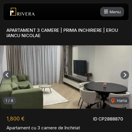
Meniu
APARTAMENT 3 CAMERE | PRIMA INCHIRIERE | EROU
IANCU NICOLAE
Previous
Nex
1
/
8
Harta
1,800 €
ID CP2888870
Apartament cu 3 camere de închiriat