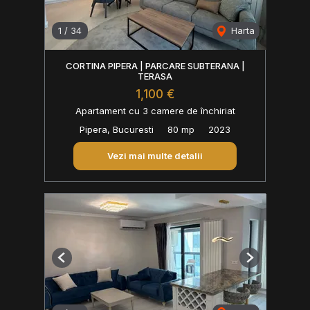
1
/
34
Harta
CORTINA PIPERA | PARCARE SUBTERANA |
TERASA
1,100 €
Apartament cu 3 camere de închiriat
Pipera, Bucuresti
80 mp
2023
Vezi mai multe detalii
Previous
Next