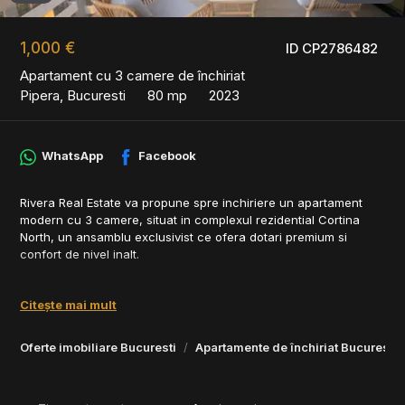
1,000 €
ID CP2786482
Apartament cu 3 camere de închiriat
Pipera, Bucuresti
80 mp
2023
WhatsApp
Facebook
Rivera Real Estate va propune spre inchiriere un apartament
modern cu 3 camere, situat in complexul rezidential Cortina
North, un ansamblu exclusivist ce ofera dotari premium si
confort de nivel inalt.
Detalii proprietate:
• Mobilat complet, cu mobilier modern si finisaje de calitate
Citește mai mult
superioara
• Bucatarie complet echipata, dotata cu electrocasnice de
Oferte imobiliare Bucuresti
Apartamente de închiriat Bucuresti
ultima generatie (inclusiv masina de spalat vase, masina de
spalat rufe si 3 televizoare smart)
• Terasa amenajata, ideala pentru relaxare si socializare