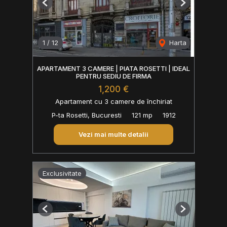
Previous
Next
1
/
12
Harta
APARTAMENT 3 CAMERE | PIATA ROSETTI | IDEAL
PENTRU SEDIU DE FIRMA
1,200 €
Apartament cu 3 camere de închiriat
P-ta Rosetti, Bucuresti
121 mp
1912
Vezi mai multe detalii
Exclusivitate
Previous
Next