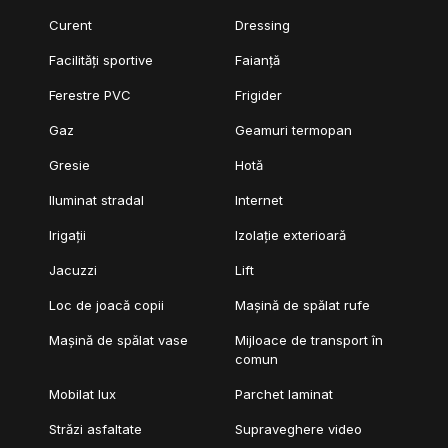
Curent
Dressing
Facilități sportive
Faianță
Ferestre PVC
Frigider
Gaz
Geamuri termopan
Gresie
Hotă
Iluminat stradal
Internet
Irigații
Izolație exterioară
Jacuzzi
Lift
Loc de joacă copii
Mașină de spălat rufe
Mașină de spălat vase
Mijloace de transport în
comun
Mobilat lux
Parchet laminat
Străzi asfaltate
Supraveghere video