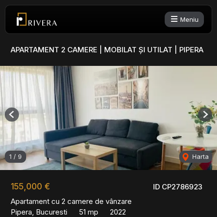
Meniu
APARTAMENT 2 CAMERE | MOBILAT ȘI UTILAT | PIPERA
Previous
Nex
1
/
9
Harta
155,000 €
ID CP2786923
Apartament cu 2 camere de vânzare
Pipera, Bucuresti
51 mp
2022