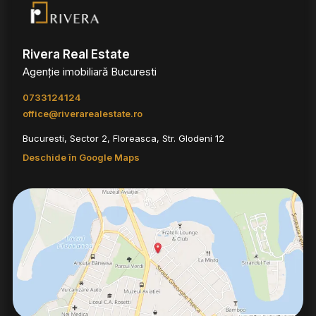
Rivera Real Estate
Agenție imobiliară Bucuresti
0733124124
office@riverarealestate.ro
Bucuresti, Sector 2, Floreasca, Str. Glodeni 12
Deschide în Google Maps