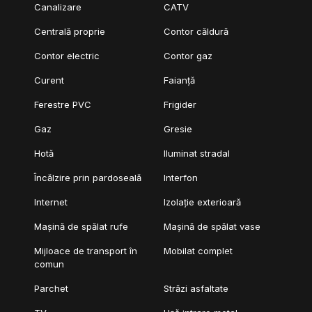
Canalizare
CATV
Centrală proprie
Contor căldură
Contor electric
Contor gaz
Curent
Faianță
Ferestre PVC
Frigider
Gaz
Gresie
Hotă
Iluminat stradal
Încălzire prin pardoseală
Interfon
Internet
Izolație exterioară
Mașină de spălat rufe
Mașină de spălat vase
Mijloace de transport în
Mobilat complet
comun
Parchet
Străzi asfaltate