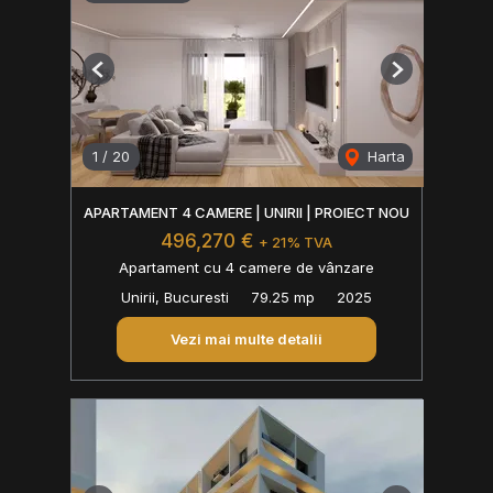
Previous
Next
1
/
20
Harta
APARTAMENT 4 CAMERE | UNIRII | PROIECT NOU
496,270 €
+ 21% TVA
Apartament cu 4 camere de vânzare
Unirii, Bucuresti
79.25 mp
2025
Vezi mai multe detalii