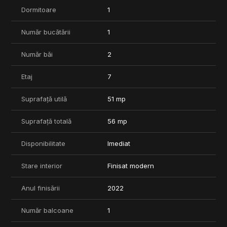
Pentru mai multe detalii vă așteptăm la o vizionare
Dormitoare
1
COMISION 0%
Număr bucătării
1
Număr băi
2
Etaj
7
Suprafață utilă
51 mp
Suprafață totală
56 mp
Disponibilitate
Imediat
Stare interior
Finisat modern
Anul finisării
2022
Număr balcoane
1