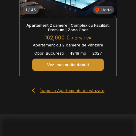
1
/
45
Harta
Apartament 2 camere | Complex cu Facilitati
Premium | Zona Obor
162,600 €
+ 21% TVA
Apartament cu 2 camere de vânzare
Obor, Bucuresti
49.18 mp
2027
Vezi mai multe detalii
Înapoi la Apartamente de vânzare