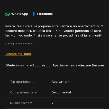
WhatsApp
Facebook
Rivera Real Estate vă propune spre vânzare un apartament cu 2
camere deosebit, situat la etajul 7, cu vedere panoramică spre
lac – un loc unde, în zilele senine, se pot admira chiar și munții!
Detalii proprietate:
• Compartimentare inteligentă și luminoasă, cu două băi, ideal
pentru cupluri sau familii
Citește mai mult
• Se vinde complet mobilat și utilat, cu electrocasnice noi din
gama premium:
Oferte imobiliare Bucuresti
Apartamente de vânzare Bucuresti
• Mașină de spălat rufe și vase
• Cuptor, plită, hotă, frigider
• Televizor, cablu, internet
• Încălzire în pardoseală, pentru confort optim
Tip apartament
Apartament
• Spații generoase de depozitare – hol, dressing, dormitor
• Canapea extensibilă în living
Compartimentare
Decomandat
• Terasă spațioasă, amenajată cu masă și scaune – locul
perfect pentru a-ți savura cafeaua de dimineață cu o priveliște
Număr camere
2
superbă