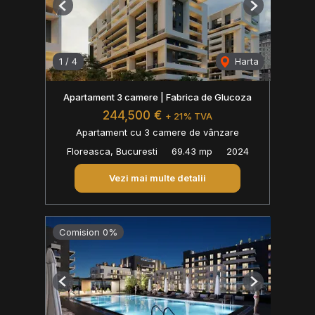
Previous
Next
1
/
4
Harta
Apartament 3 camere | Fabrica de Glucoza
244,500 €
+ 21% TVA
Apartament cu 3 camere de vânzare
Floreasca, Bucuresti
69.43 mp
2024
Vezi mai multe detalii
Comision 0%
Previous
Next