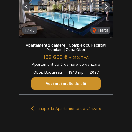
Previous
Next
1
/
45
Harta
Apartament 2 camere | Complex cu Facilitati
Premium | Zona Obor
162,600 €
+ 21% TVA
Apartament cu 2 camere de vânzare
Obor, Bucuresti
49.18 mp
2027
Vezi mai multe detalii
Înapoi la Apartamente de vânzare