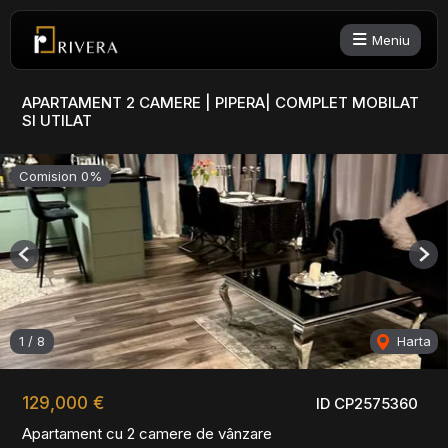
Meniu
APARTAMENT 2 CAMERE | PIPERA| COMPLET MOBILAT
SI UTILAT
Comision 0%
Previous
Nex
1
/
8
Harta
129,000 €
ID CP2575360
Apartament cu 2 camere de vânzare