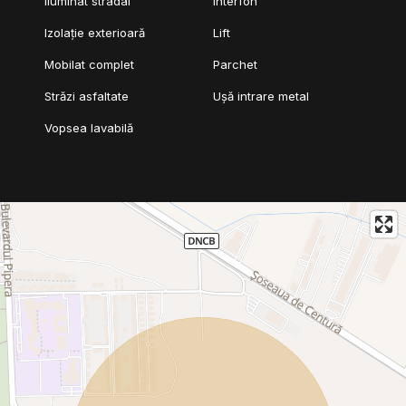
Iluminat stradal
Interfon
Izolație exterioară
Lift
Mobilat complet
Parchet
Străzi asfaltate
Ușă intrare metal
Vopsea lavabilă