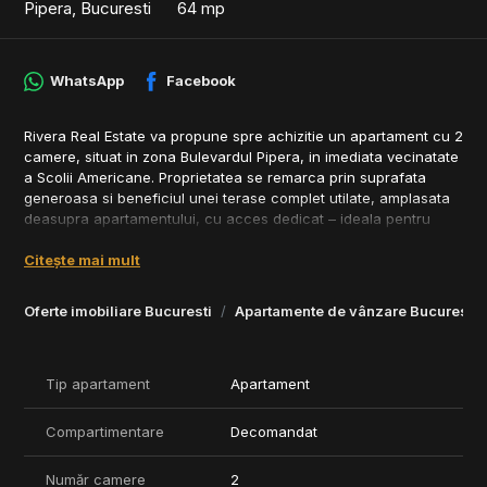
Pipera, Bucuresti
64 mp
WhatsApp
Facebook
Rivera Real Estate va propune spre achizitie un apartament cu 2
camere, situat in zona Bulevardul Pipera, in imediata vecinatate
a Scolii Americane. Proprietatea se remarca prin suprafata
generoasa si beneficiul unei terase complet utilate, amplasata
deasupra apartamentului, cu acces dedicat – ideala pentru
relaxare sau activitati in aer liber.
Citește mai mult
Suprafata utila: 60 mp
Suprafata totala: 80 mp
Oferte imobiliare Bucuresti
Apartamente de vânzare Bucuresti
Terasa spatioasa si complet utilata, situata pe acoperisul
cladirii, cu acces direct si exclusiv
Compartimentare eficienta
Tip apartament
Apartament
Pozitionare excelenta, intr-o zona linistita, cu acces rapid catre
scoli internationale, centre comerciale si parcuri.
Compartimentare
Decomandat
Pentru detalii suplimentare si programarea unei vizionari, va
stam la dispozitie.
Număr camere
2