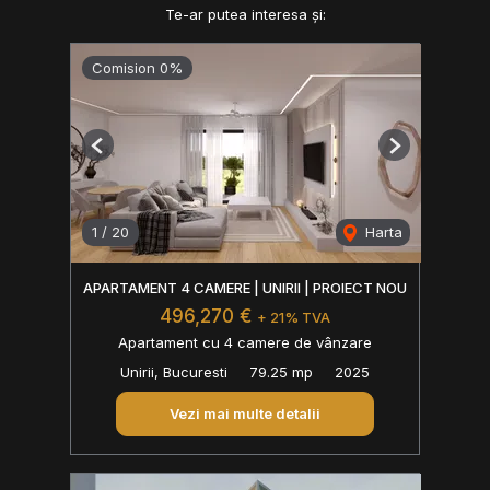
Te-ar putea interesa și:
Comision 0%
Previous
Next
1
/
20
Harta
APARTAMENT 4 CAMERE | UNIRII | PROIECT NOU
496,270 €
+ 21% TVA
Apartament cu 4 camere de vânzare
Unirii, Bucuresti
79.25 mp
2025
Vezi mai multe detalii