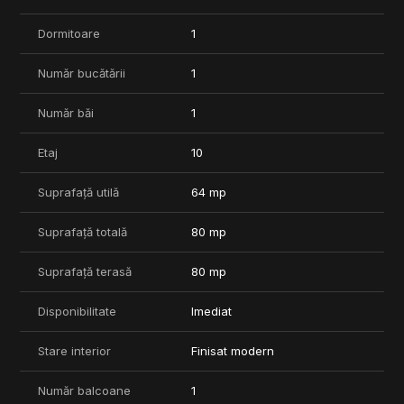
COMISION 0%
Dormitoare
1
Număr bucătării
1
Număr băi
1
Etaj
10
Suprafață utilă
64 mp
Suprafață totală
80 mp
Suprafață terasă
80 mp
Disponibilitate
Imediat
Stare interior
Finisat modern
Număr balcoane
1