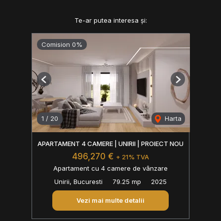
Te-ar putea interesa și:
Comision 0%
Previous
Next
1
/
20
Harta
APARTAMENT 4 CAMERE | UNIRII | PROIECT NOU
496,270 €
+ 21% TVA
Apartament cu 4 camere de vânzare
Unirii, Bucuresti
79.25 mp
2025
Vezi mai multe detalii