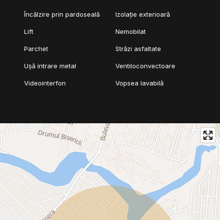
Încălzire prin pardoseală
Izolație exterioară
Lift
Nemobilat
Parchet
Străzi asfaltate
Ușă intrare metal
Ventiloconvectoare
Videointerfon
Vopsea lavabilă