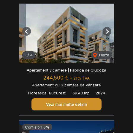
Previous
Next
1
/
4
Harta
Apartament 3 camere | Fabrica de Glucoza
244,500 €
+ 21% TVA
Apartament cu 3 camere de vânzare
Floreasca, Bucuresti
69.43 mp
2024
Vezi mai multe detalii
Comision 0%