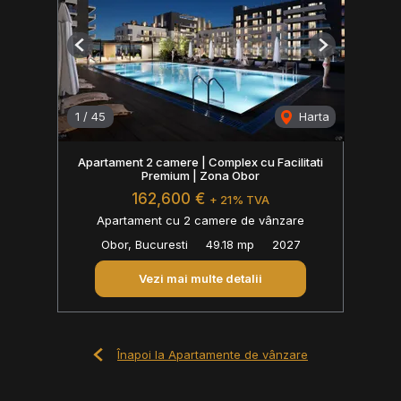
Previous
Next
1
/
45
Harta
Apartament 2 camere | Complex cu Facilitati
Premium | Zona Obor
162,600 €
+ 21% TVA
Apartament cu 2 camere de vânzare
Obor, Bucuresti
49.18 mp
2027
Vezi mai multe detalii
Înapoi la Apartamente de vânzare