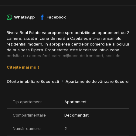
WhatsApp
Facebook
Rivera Real Estate va propune spre achizitie un apartament cu 2
camere, situat in zona de nord a Capitalei, intr-un ansamblu
rezidential modern, in apropierea centrelor comerciale si polului
de business Pipera. Proprietatea este localizata intr-o zona
aerisita, cu acces facil catre mijloace de transport, scoli de
prestigiu si spatii verzi.
Citește mai mult
Suprafata utila: 55 mp
Etaj: 7 din 8
Oferte imobiliare Bucuresti
Apartamente de vânzare Bucuresti
Balcon generos de 13 mp, accesibil din fiecare camera
Compartimentare eficienta, cu spatii dedicate depozitarii
Posibilitatea inchiderii bucatariei (cu geam pentru ventilatie
naturala)
Tip apartament
Apartament
Finisaje si dotari:
Compartimentare
Decomandat
- Fatada ventilata
- Tamplarie PVC cu geam tripan
Număr camere
2
- Parchet triplu stratificat
- Usi de interior Porta Doors