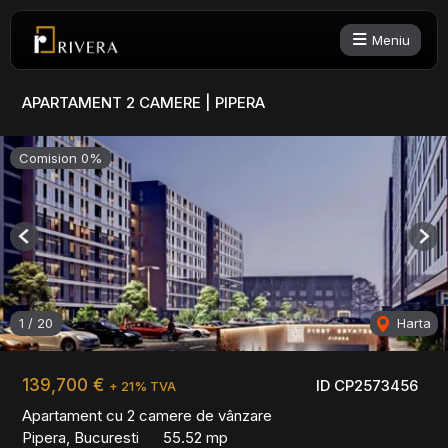
Meniu
APARTAMENT 2 CAMERE | PIPERA
Comision 0%
Previous
Nex
1
/
20
Harta
139,700 €
ID CP2573456
+ 21% TVA
Apartament cu 2 camere de vânzare
Pipera, Bucuresti
55.52 mp