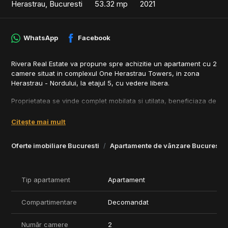
Herastrau, Bucuresti
53.32 mp
2021
WhatsApp
Facebook
Rivera Real Estate va propune spre achizitie un apartament cu 2
camere situat in complexul One Herastrau Towers, in zona
Herastrau - Nordului, la etajul 5, cu vedere libera.
Proprietatea se vinde complet mobilata si utilata, beneficiaza de
finisaje moderne, incalzire prin pardoseala, ventiloconvectoare,
tamplarie din aluminiu cu geam tripan, videointerfon si acces la
Citește mai mult
garaj subteran.
Oferte imobiliare Bucuresti
Apartamente de vânzare Bucuresti
Localizarea ofera acces rapid catre Parcul Herastrau, zona de
birouri din nordul Capitalei, restaurante, centre comerciale si
Aeroportul Aurel Vlaicu.
Tip apartament
Apartament
Separat, poate fi achizitionat un loc de parcare in garajul
subteran, la nivelul -2, pentru 30.000 EUR+TVA.
Compartimentare
Decomandat
Comision 0%
Număr camere
2