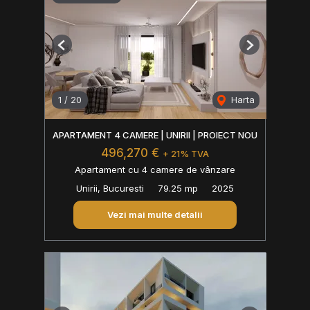
Previous
Next
1
/
20
Harta
APARTAMENT 4 CAMERE | UNIRII | PROIECT NOU
496,270 €
+ 21% TVA
Apartament cu 4 camere de vânzare
Unirii, Bucuresti
79.25 mp
2025
Vezi mai multe detalii