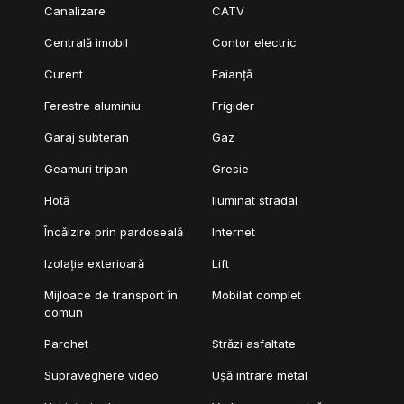
Canalizare
CATV
Centrală imobil
Contor electric
Curent
Faianță
Ferestre aluminiu
Frigider
Garaj subteran
Gaz
Geamuri tripan
Gresie
Hotă
Iluminat stradal
Încălzire prin pardoseală
Internet
Izolație exterioară
Lift
Mijloace de transport în
Mobilat complet
comun
Parchet
Străzi asfaltate
Supraveghere video
Ușă intrare metal