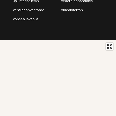
Uși interior lemn
Vedere panoramică
Ventiloconvectoare
Videointerfon
Vopsea lavabilă