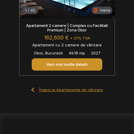
1
/
45
Harta
Apartament 2 camere | Complex cu Facilitati
Premium | Zona Obor
162,600 €
+ 21% TVA
Apartament cu 2 camere de vânzare
Obor, Bucuresti
49.18 mp
2027
Vezi mai multe detalii
Înapoi la Apartamente de vânzare