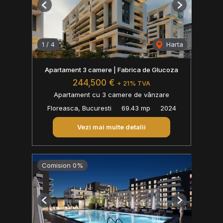
Previous
Next
1
/
4
Harta
Apartament 3 camere | Fabrica de Glucoza
244,500 €
+ 21% TVA
Apartament cu 3 camere de vânzare
Floreasca, Bucuresti
69.43 mp
2024
Vezi mai multe detalii
Comision 0%
Previous
Next