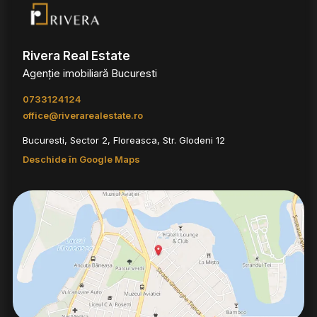
Rivera Real Estate
Agenție imobiliară Bucuresti
0733124124
office@riverarealestate.ro
Bucuresti, Sector 2, Floreasca, Str. Glodeni 12
Deschide în Google Maps