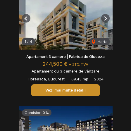
Previous
Next
1
/
4
Harta
Apartament 3 camere | Fabrica de Glucoza
244,500 €
+ 21% TVA
Apartament cu 3 camere de vânzare
Floreasca, Bucuresti
69.43 mp
2024
Vezi mai multe detalii
Comision 0%