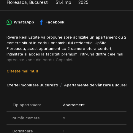
Floreasca, Bucuresti
51.4 mp
2025
WhatsApp
Facebook
Rivera Real Estate va propune spre achizitie un apartament cu 2
camere situat in cadrul ansamblului rezidential UpSite
Floreasca, acest apartament cu 2 camere ofera confort,
intimitate si acces la facilitati premium, intr-una dintre cele mai
apreciate zone din nordul Capitalei.
Locuinta este amplasata la etajul 5 si dispune de o suprafata
Citește mai mult
utila de 51,4 mp, completata de un balcon de 6,6 mp cu vedere
catre lac. Compartimentarea include un living generos,
Oferte imobiliare Bucuresti
Apartamente de vânzare Bucuresti
dormitor, bucatarie cu zona de dining, dressing si baie.
Apartamentul se preda nemobilat si beneficiaza de incalzire
prin pardoseala, sistem centralizat de climatizare, tamplarie din
Tip apartament
Apartament
aluminiu si finisaje de calitate superioara.
Număr camere
2
Proprietatea include un loc de parcare subteran si o boxa de
depozitare, iar rezidentii complexului au acces la facilitati
exclusiviste precum piscina, sala de fitness, spa, paza si
Dormitoare
1