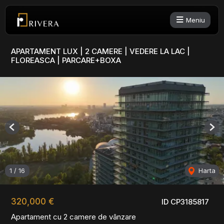
Meniu
APARTAMENT LUX | 2 CAMERE | VEDERE LA LAC |
FLOREASCA | PARCARE+BOXA
Previous
Nex
1
/
16
Harta
320,000 €
ID CP3185817
Apartament cu 2 camere de vânzare