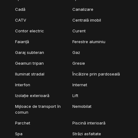
Cadă
Canalizare
CATV
Centrală imobil
Contor electric
Curent
Faianță
Ferestre aluminiu
Garaj subteran
Gaz
Geamuri tripan
Gresie
Iluminat stradal
Încălzire prin pardoseală
Interfon
Internet
Izolație exterioară
Lift
Mijloace de transport în
Nemobilat
comun
Parchet
Piscină interioară
Spa
Străzi asfaltate