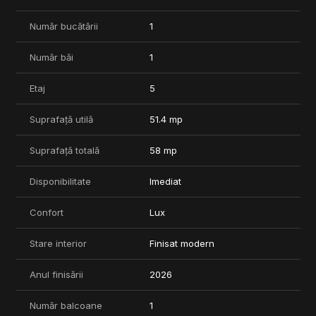
supraveghere video.
Număr bucătării
1
✔ Vedere catre lac
✔ Etaj 5
Număr băi
1
✔ 51,4 mp utili + balcon de 6,6 mp
✔ Parcare subterana inclusa
✔ Boxa de depozitare inclusa
Etaj
5
✔ Piscina, spa si sala de fitness
✔ 5 minute de mers pana la metrou Aurel Vlaicu si Promenada
Suprafață utilă
51.4 mp
Mall
Suprafață totală
58 mp
*** PRETUL APARTAMENTULUI ESTE DE 320.000 Euro + TVA.
Comision 0%
Disponibilitate
Imediat
Confort
Lux
Stare interior
Finisat modern
Anul finisării
2026
Număr balcoane
1