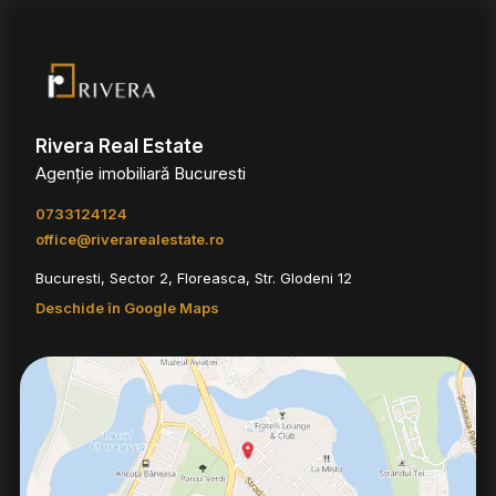
Rivera Real Estate
Agenție imobiliară Bucuresti
0733124124
office@riverarealestate.ro
Bucuresti, Sector 2, Floreasca, Str. Glodeni 12
Deschide în Google Maps