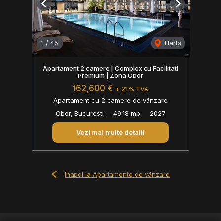
Previous
Next
1
/
45
Harta
Apartament 2 camere | Complex cu Facilitati
Premium | Zona Obor
162,600 €
+ 21% TVA
Apartament cu 2 camere de vânzare
Obor, Bucuresti
49.18 mp
2027
Vezi mai multe detalii
Înapoi la Apartamente de vânzare