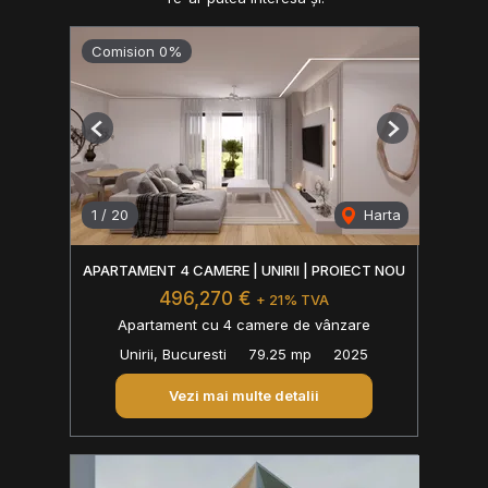
Comision 0%
Previous
Next
1
/
20
Harta
APARTAMENT 4 CAMERE | UNIRII | PROIECT NOU
496,270 €
+ 21% TVA
Apartament cu 4 camere de vânzare
Unirii, Bucuresti
79.25 mp
2025
Vezi mai multe detalii