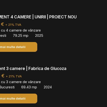
NT 4 CAMERE | UNIRII | PROIECT NOU
 €
+ 21% TVA
 cu 4 camere de vânzare
resti
79.25 mp
2025
 mai multe detalii
nt 3 camere | Fabrica de Glucoza
0 €
+ 21% TVA
 cu 3 camere de vânzare
Bucuresti
69.43 mp
2024
 mai multe detalii