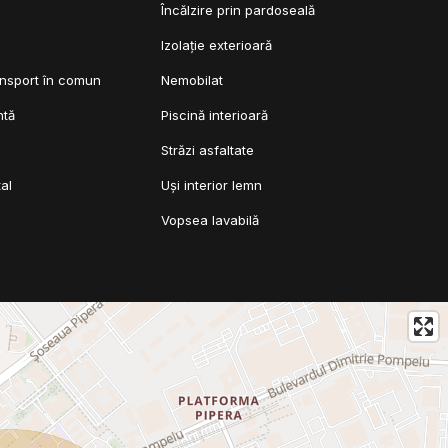
l
Încălzire prin pardoseală
Izolație exterioară
ansport în comun
Nemobilat
ntă
Piscină interioară
Străzi asfaltate
al
Uși interior lemn
Vopsea lavabilă