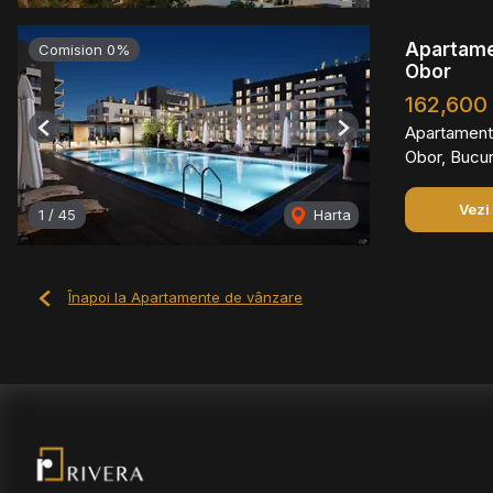
Apartamen
Comision 0%
Obor
162,600
Apartament
Previous
Next
Obor, Bucur
Vezi
1
/
45
Harta
Înapoi la Apartamente de vânzare