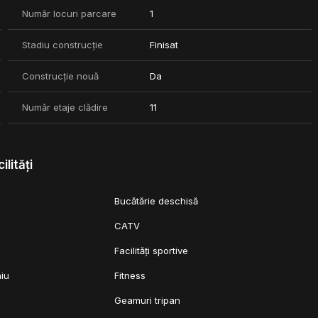
Număr locuri parcare
1
Stadiu construcție
Finisat
Construcție nouă
Da
Număr etaje clădire
11
ilități
Bucătărie deschisă
CATV
Facilități sportive
niu
Fitness
Geamuri tripan