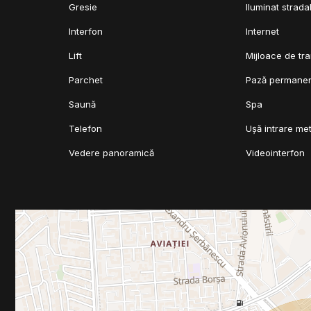
Gresie
Iluminat strada
Interfon
Internet
Lift
Mijloace de tr
Parchet
Pază permane
Saună
Spa
Telefon
Ușă intrare met
Vedere panoramică
Videointerfon