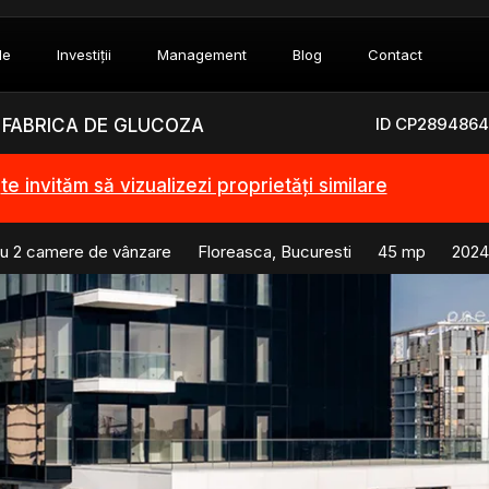
le
Investiții
Management
Blog
Contact
ID CP2894864
| FABRICA DE GLUCOZA
,
te invităm să vizualizezi proprietăți similare
u 2 camere de vânzare
Floreasca, Bucuresti
45 mp
2024