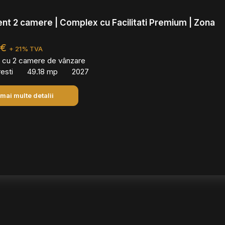
t 2 camere | Complex cu Facilitati Premium | Zona
 €
+ 21% TVA
 cu 2 camere de vânzare
esti
49.18 mp
2027
 mai multe detalii