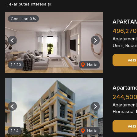
Te-ar putea interesa și:
Comision 0%
APARTAME
496,270
Apartament
Previous
Next
Unirii, Bucu
Vezi
1
/
20
Harta
Apartame
244,50
Apartament
Previous
Next
Floreasca, 
Vezi
1
/
4
Harta