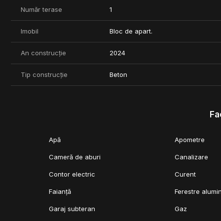
Număr terase
1
Imobil
Bloc de apart.
An construcție
2024
Tip construcție
Beton
Fac
Apă
Apometre
Cameră de aburi
Canalizare
Contor electric
Curent
Faianță
Ferestre alumi
Garaj subteran
Gaz