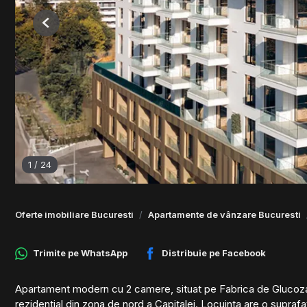
Previous
1
/
24
Oferte imobiliare Bucuresti
Apartamente de vânzare Bucuresti
Trimite pe
WhatsApp
Distribuie pe
Facebook
Apartament modern cu 2 camere, situat pe Fabrica de Glucoza,
rezidential din zona de nord a Capitalei. Locuinta are o supraf